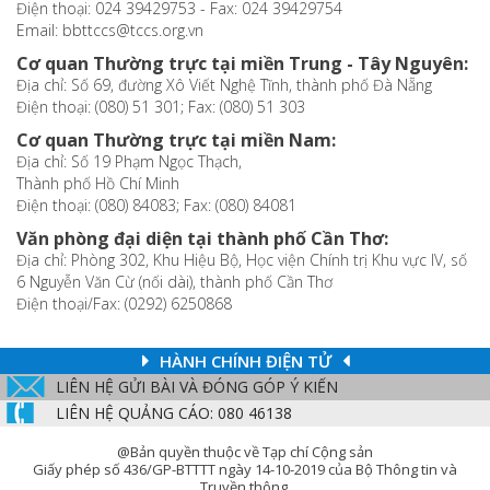
Điện thoại: 024 39429753 - Fax: 024 39429754
Email: bbttccs@tccs.org.vn
Cơ quan Thường trực tại miền Trung - Tây Nguyên:
Địa chỉ: Số 69, đường Xô Viết Nghệ Tĩnh, thành phố Đà Nẵng
Điện thoại: (080) 51 301; Fax: (080) 51 303
Cơ quan Thường trực tại miền Nam:
Địa chỉ: Số 19 Phạm Ngọc Thạch,
Thành phố Hồ Chí Minh
Điện thoại: (080) 84083; Fax: (080) 84081
Văn phòng đại diện tại thành phố Cần Thơ:
Địa chỉ: Phòng 302, Khu Hiệu Bộ, Học viện Chính trị Khu vực IV, số
6 Nguyễn Văn Cừ (nối dài), thành phố Cần Thơ
Điện thoại/Fax: (0292) 6250868
HÀNH CHÍNH ĐIỆN TỬ
LIÊN HỆ GỬI BÀI VÀ ĐÓNG GÓP Ý KIẾN
LIÊN HỆ QUẢNG CÁO: 080 46138
@Bản quyền thuộc về Tạp chí Cộng sản
Giấy phép số 436/GP-BTTTT ngày 14-10-2019 của Bộ Thông tin và
Truyền thông.