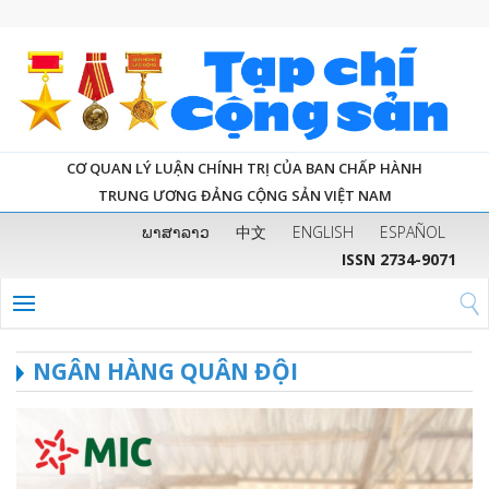
CƠ QUAN LÝ LUẬN CHÍNH TRỊ CỦA BAN CHẤP HÀNH
TRUNG ƯƠNG ĐẢNG CỘNG SẢN VIỆT NAM
ພາສາລາວ
中文
ENGLISH
ESPAÑOL
ISSN 2734-9071
NGÂN HÀNG QUÂN ĐỘI