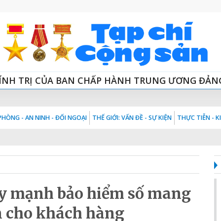
ÍNH TRỊ CỦA BAN CHẤP HÀNH TRUNG ƯƠNG ĐẢN
HÒNG - AN NINH - ĐỐI NGOẠI
THẾ GIỚI: VẤN ĐỀ - SỰ KIỆN
THỰC TIỄN - 
ẩy mạnh bảo hiểm số mang
n cho khách hàng