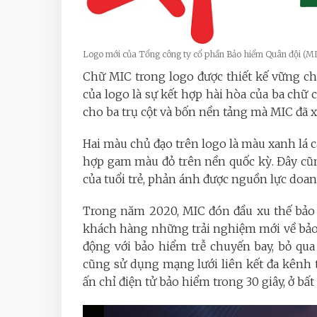
Logo mới của Tổng công ty cổ phần Bảo hiểm Quân đội (
Chữ MIC trong logo được thiết kế vững chã
của logo là sự kết hợp hài hòa của ba chữ c
cho ba trụ cột và bốn nền tảng mà MIC đã x
Hai màu chủ đạo trên logo là màu xanh lá c
hợp gam màu đỏ trên nền quốc kỳ. Đây cũ
của tuổi trẻ, phản ánh được nguồn lực doa
Trong năm 2020, MIC đón đầu xu thế bảo 
khách hàng những trải nghiệm mới về bảo
động với bảo hiểm trễ chuyến bay, bỏ qua
cũng sử dụng mạng lưới liên kết đa kênh
ấn chỉ điện tử bảo hiểm trong 30 giây, ở bất