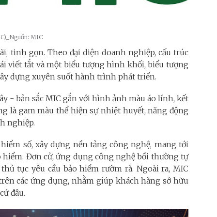
MIC)_Nguồn: MIC
i, tinh gọn. Theo đại diện doanh nghiệp, cấu trúc
ái viết tắt và một biểu tượng hình khối, biểu tượng
ây dựng xuyên suốt hành trình phát triển.
ây - bản sắc MIC gắn với hình ảnh màu áo lính, kết
ng là gam màu thể hiện sự nhiệt huyết, năng động
nh nghiệp.
hiểm số, xây dựng nền tảng công nghệ, mang tới
 hiểm. Đơn cử, ứng dụng công nghệ bồi thường tự
 thủ tục yêu cầu bảo hiểm rườm rà. Ngoài ra, MIC
 trên các ứng dụng, nhằm giúp khách hàng sở hữu
 cứ đâu.