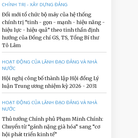
CHÍNH TRỊ - XÂY DỰNG ĐẢNG
Đổi mới tổ chức bộ máy của hệ thống
chính trị “tinh - gọn - mạnh - hiệu năng -
hiệu lực - hiệu quả” theo tinh thần định
hướng của Đồng chí GS, TS, Tổng Bí thư
Tô Lâm
HOẠT ĐỘNG CỦA LÃNH ĐẠO ĐẢNG VÀ NHÀ
NƯỚC
Hội nghị công bố thành lập Hội đồng Lý
luận Trung ương nhiệm kỳ 2026 - 2031
HOẠT ĐỘNG CỦA LÃNH ĐẠO ĐẢNG VÀ NHÀ
NƯỚC
Thủ tướng Chính phủ Phạm Minh Chính:
Chuyển từ “gánh nặng già hóa” sang “cơ
hội phát triển kinh tế”