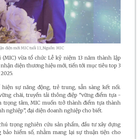
ận diện mới MIC tuổi 13_Nguồn: MIC
 (MIC) vừa tổ chức Lễ kỷ niệm 13 năm thành lập
 nhận diện thương hiệu mới, tiến tới mục tiêu top 3
2025.
iện sự năng động, trẻ trung, sẵn sàng kết nối.
vững chãi, truyền tải thông điệp “vững điểm tựa -
àm trọng tâm, MIC muốn trở thành điểm tựa thành
h nghiệp”, đại diện doanh nghiệp cho biết.
 chú trọng nghiên cứu sản phẩm, đầu tư xây dựng
g bảo hiểm số, nhằm mang lại sự thuận tiện cho