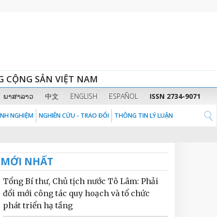
G CỘNG SẢN VIỆT NAM
ພາສາລາວ
中文
ENGLISH
ESPAÑOL
ISSN 2734-9071
KINH NGHIỆM
NGHIÊN CỨU - TRAO ĐỔI
THÔNG TIN LÝ LUẬN
MỚI NHẤT
Tổng Bí thư, Chủ tịch nước Tô Lâm: Phải
đổi mới công tác quy hoạch và tổ chức
phát triển hạ tầng