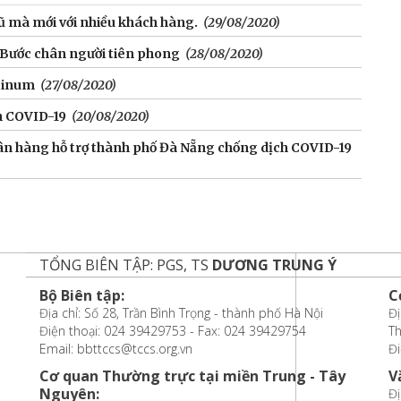
cũ mà mới với nhiều khách hàng.
(29/08/2020)
: Bước chân người tiên phong
(28/08/2020)
atinum
(27/08/2020)
h COVID-19
(20/08/2020)
 hàng hỗ trợ thành phố Đà Nẵng chống dịch COVID-19
TỔNG BIÊN TẬP: PGS, TS
DƯƠNG TRUNG Ý
Bộ Biên tập:
C
Địa chỉ: Số 28, Trần Bình Trọng - thành phố Hà Nội
Đị
Điện thoại: 024 39429753 - Fax: 024 39429754
T
Email: bbttccs@tccs.org.vn
Đi
Cơ quan Thường trực tại miền Trung - Tây
V
Nguyên:
Đị