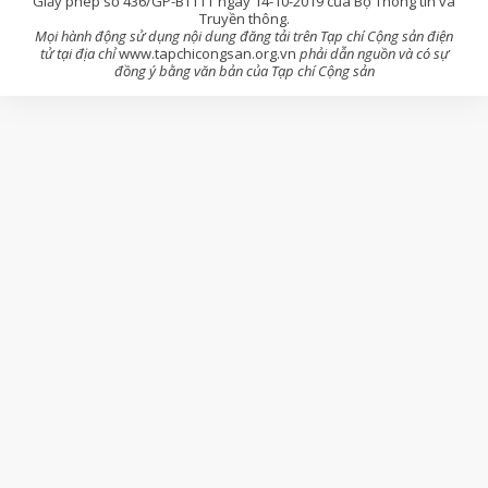
Giấy phép số 436/GP-BTTTT ngày 14-10-2019 của Bộ Thông tin và
Truyền thông.
Mọi hành động sử dụng nội dung đăng tải trên Tạp chí Cộng sản điện
tử tại địa chỉ
www.tapchicongsan.org.vn
phải dẫn nguồn và có sự
đồng ý bằng văn bản của Tạp chí Cộng sản