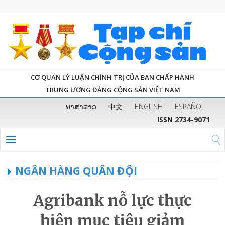
CƠ QUAN LÝ LUẬN CHÍNH TRỊ CỦA BAN CHẤP HÀNH
TRUNG ƯƠNG ĐẢNG CỘNG SẢN VIỆT NAM
ພາສາລາວ
中文
ENGLISH
ESPAÑOL
ISSN 2734-9071
NGÂN HÀNG QUÂN ĐỘI
Agribank nỗ lực thực
hiện mục tiêu giảm