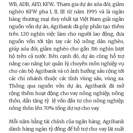
WB, ADB, AFD, KFW... Tham gia dự án xóa đói, giảm
nghèo KFW pha I, II, III từ năm 1995 và là ngân
hàng thương mại duy nhất tại Việt Nam giải ngân
nguồn vốn dự án, Agribank đã góp phần tạo thêm
trên 120 nghìn việc làm cho người lao động, đưa
nguồn vốn tới tận tay các hộ nông dân nghèo,
giúp xóa đói, giảm nghèo cho gần 316 nghìn lượt
hộ trên cả nước. Bên cạnh đó, dự án cũng hỗ trợ
nâng cao năng lực quản lý, chuyên môn nghiệp vụ
cho cán bộ Agribank và có ảnh hưởng sâu rộng tới
các chi nhánh thuộc các tỉnh vùng sâu, vùng xa.
Thông qua nguồn vốn dự án, Agribank đã mở
rộng thêm hoạt động cho vay nông nghiệp, nông
thôn, dần tăng tỷ lệ vốn đầu tư cho nông nghiệp,
nông thôn lên 70% tổng dư nợ cho vay.
Mỗi năm bằng tài chính của ngân hàng, Agribank
dành hàng ngàn tỷ đồng để hỗ trợ cho vay lãi suất