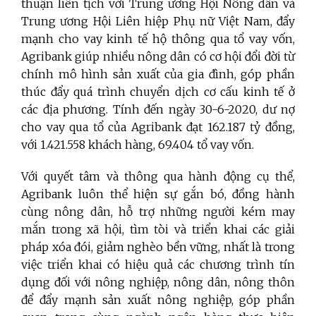
thuận liên tịch với Trung ương Hội Nông dân và
Trung ương Hội Liên hiệp Phụ nữ Việt Nam, đẩy
mạnh cho vay kinh tế hộ thông qua tổ vay vốn,
Agribank giúp nhiều nông dân có cơ hội đổi đời từ
chính mô hình sản xuất của gia đình, góp phần
thúc đẩy quá trình chuyển dịch cơ cấu kinh tế ở
các địa phương. Tính đến ngày 30-6-2020, dư nợ
cho vay qua tổ của Agribank đạt 162.187 tỷ đồng,
với 1.421.558 khách hàng, 69.404 tổ vay vốn.
Với quyết tâm và thông qua hành động cụ thể,
Agribank luôn thể hiện sự gắn bó, đồng hành
cùng nông dân, hỗ trợ những người kém may
mắn trong xã hội, tìm tòi và triển khai các giải
pháp xóa đói, giảm nghèo bền vững, nhất là trong
việc triển khai có hiệu quả các chương trình tín
dụng đối với nông nghiệp, nông dân, nông thôn
để đẩy mạnh sản xuất nông nghiệp, góp phần