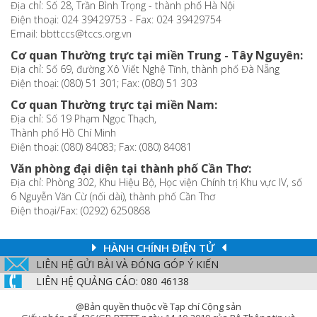
Địa chỉ: Số 28, Trần Bình Trọng - thành phố Hà Nội
Điện thoại: 024 39429753 - Fax: 024 39429754
Email: bbttccs@tccs.org.vn
Cơ quan Thường trực tại miền Trung - Tây Nguyên:
Địa chỉ: Số 69, đường Xô Viết Nghệ Tĩnh, thành phố Đà Nẵng
Điện thoại: (080) 51 301; Fax: (080) 51 303
Cơ quan Thường trực tại miền Nam:
Địa chỉ: Số 19 Phạm Ngọc Thạch,
Thành phố Hồ Chí Minh
Điện thoại: (080) 84083; Fax: (080) 84081
Văn phòng đại diện tại thành phố Cần Thơ:
Địa chỉ: Phòng 302, Khu Hiệu Bộ, Học viện Chính trị Khu vực IV, số
6 Nguyễn Văn Cừ (nối dài), thành phố Cần Thơ
Điện thoại/Fax: (0292) 6250868
HÀNH CHÍNH ĐIỆN TỬ
LIÊN HỆ GỬI BÀI VÀ ĐÓNG GÓP Ý KIẾN
LIÊN HỆ QUẢNG CÁO: 080 46138
@Bản quyền thuộc về Tạp chí Cộng sản