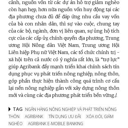
cảnh, nguồn vốn từ các dự án hỗ trợ giảm nghèo
còn hạn hẹp, hơn nữa nguồn vốn huy động tại các
địa phương chưa đủ để đáp ứng nhu cầu vay vốn
của bà con nhân dân, thì sự vào cuộc, chung tay
của các bộ, ngành, đơn vị liên quan, sự ủng hộ tích
cực của các cấp ủy, chính quyền địa phương, Trung
ương Hội Nông dân Việt Nam, Trung ương Hội
Liên hiệp Phụ nữ Việt Nam, các tổ chức chính trị -
xã hội trên cả nước có ý nghĩa rất lớn, là “trợ lực”
giúp Agribank đẩy mạnh triển khai chính sách tín
dụng phục vụ phát triển nông nghiệp, nông thôn,
góp phần thực hiện thành công quá trình cơ cấu
lại nền nông nghiệp gắn với xây dựng nông thôn
mới và cùng các địa phương phát triển bền vững./.
TAG
NGÂN HÀNG NÔNG NGHIỆP VÀ PHÁT TRIỂN NÔNG
THÔN
AGRIBANK
TÍN DỤNG ƯU ĐÃI
XÓA ĐÓI, GIẢM
NGHÈO
AGRIBANK E-MOBILE BANKING