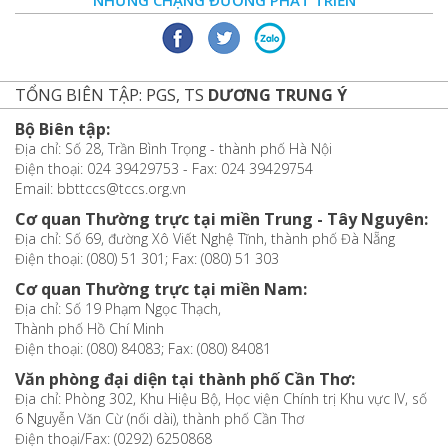
TỔNG BIÊN TẬP: PGS, TS
DƯƠNG TRUNG Ý
Bộ Biên tập:
Địa chỉ: Số 28, Trần Bình Trọng - thành phố Hà Nội
Điện thoại: 024 39429753 - Fax: 024 39429754
Email: bbttccs@tccs.org.vn
Cơ quan Thường trực tại miền Trung - Tây Nguyên:
Địa chỉ: Số 69, đường Xô Viết Nghệ Tĩnh, thành phố Đà Nẵng
Điện thoại: (080) 51 301; Fax: (080) 51 303
Cơ quan Thường trực tại miền Nam:
Địa chỉ: Số 19 Phạm Ngọc Thạch,
Thành phố Hồ Chí Minh
Điện thoại: (080) 84083; Fax: (080) 84081
Văn phòng đại diện tại thành phố Cần Thơ:
Địa chỉ: Phòng 302, Khu Hiệu Bộ, Học viện Chính trị Khu vực IV, số
6 Nguyễn Văn Cừ (nối dài), thành phố Cần Thơ
Điện thoại/Fax: (0292) 6250868