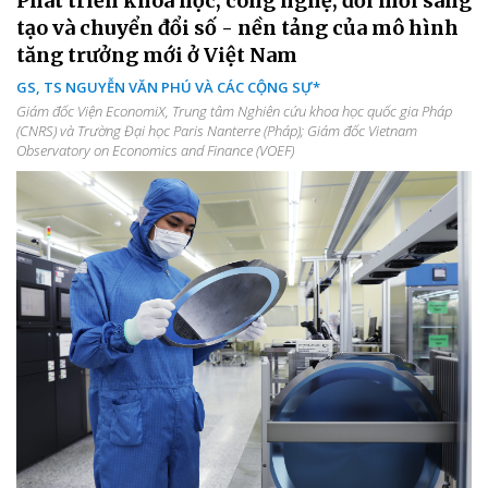
Phát triển khoa học, công nghệ, đổi mới sáng
tạo và chuyển đổi số - nền tảng của mô hình
tăng trưởng mới ở Việt Nam
GS, TS NGUYỄN VĂN PHÚ VÀ CÁC CỘNG SỰ*
Giám đốc Viện EconomiX, Trung tâm Nghiên cứu khoa học quốc gia Pháp
(CNRS) và Trường Đại học Paris Nanterre (Pháp); Giám đốc Vietnam
Observatory on Economics and Finance (VOEF)