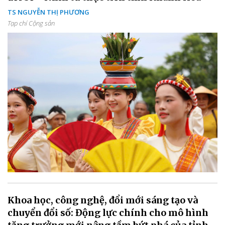
TS NGUYỄN THỊ PHƯƠNG
Tạp chí Cộng sản
Khoa học, công nghệ, đổi mới sáng tạo và
chuyển đổi số: Động lực chính cho mô hình