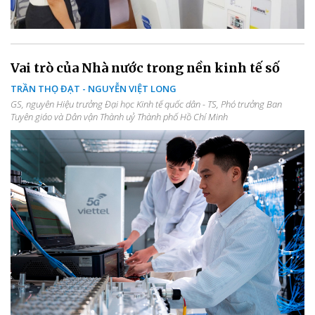
Vai trò của Nhà nước trong nền kinh tế số
TRẦN THỌ ĐẠT - NGUYỄN VIỆT LONG
GS, nguyên Hiệu trưởng Đại học Kinh tế quốc dân - TS, Phó trưởng Ban
Tuyên giáo và Dân vận Thành uỷ Thành phố Hồ Chí Minh