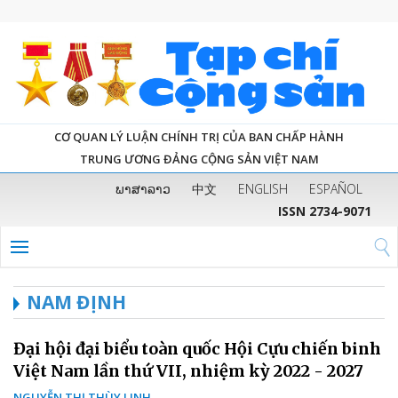
CƠ QUAN LÝ LUẬN CHÍNH TRỊ CỦA BAN CHẤP HÀNH
TRUNG ƯƠNG ĐẢNG CỘNG SẢN VIỆT NAM
ພາສາລາວ
中文
ENGLISH
ESPAÑOL
ISSN 2734-9071
NAM ĐỊNH
Đại hội đại biểu toàn quốc Hội Cựu chiến binh
Việt Nam lần thứ VII, nhiệm kỳ 2022 - 2027
NGUYỄN THỊ THÙY LINH