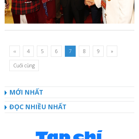
‹‹
4
5
6
7
8
9
»
Cuối cùng
MỚI NHẤT
ĐỌC NHIỀU NHẤT