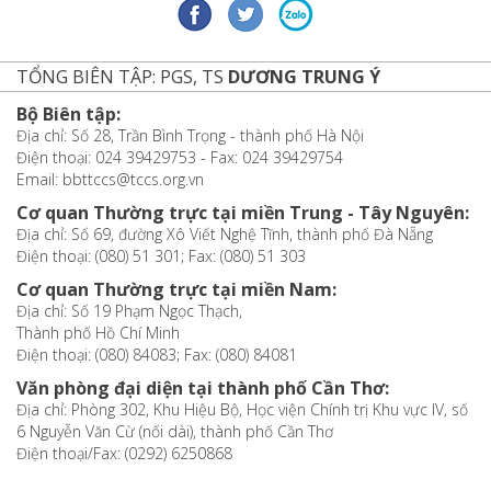
TỔNG BIÊN TẬP: PGS, TS
DƯƠNG TRUNG Ý
Bộ Biên tập:
Địa chỉ: Số 28, Trần Bình Trọng - thành phố Hà Nội
Điện thoại: 024 39429753 - Fax: 024 39429754
Email: bbttccs@tccs.org.vn
Cơ quan Thường trực tại miền Trung - Tây Nguyên:
Địa chỉ: Số 69, đường Xô Viết Nghệ Tĩnh, thành phố Đà Nẵng
Điện thoại: (080) 51 301; Fax: (080) 51 303
Cơ quan Thường trực tại miền Nam:
Địa chỉ: Số 19 Phạm Ngọc Thạch,
Thành phố Hồ Chí Minh
Điện thoại: (080) 84083; Fax: (080) 84081
Văn phòng đại diện tại thành phố Cần Thơ:
Địa chỉ: Phòng 302, Khu Hiệu Bộ, Học viện Chính trị Khu vực IV, số
6 Nguyễn Văn Cừ (nối dài), thành phố Cần Thơ
Điện thoại/Fax: (0292) 6250868