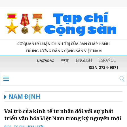
CƠ QUAN LÝ LUẬN CHÍNH TRỊ CỦA BAN CHẤP HÀNH
TRUNG ƯƠNG ĐẢNG CỘNG SẢN VIỆT NAM
ພາສາລາວ
中文
ENGLISH
ESPAÑOL
ISSN 2734-9071
NAM ĐỊNH
Vai trò của kinh tế tư nhân đối với sự phát
triển văn hóa Việt Nam trong kỷ nguyên mới
PGS, TS BÙI HOÀI SƠN