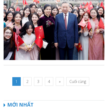
1
2
3
4
»
Cuối cùng
MỚI NHẤT