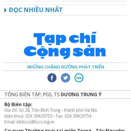
ĐỌC NHIỀU NHẤT
NHỮNG CHẶNG ĐƯỜNG PHÁT TRIỂN
TỔNG BIÊN TẬP: PGS, TS
DƯƠNG TRUNG Ý
Bộ Biên tập:
Địa chỉ: Số 28, Trần Bình Trọng - thành phố Hà Nội
Điện thoại: 024 39429753 - Fax: 024 39429754
Email: bbttccs@tccs.org.vn
Cơ quan Thường trực tại miền Trung - Tây Nguyên: