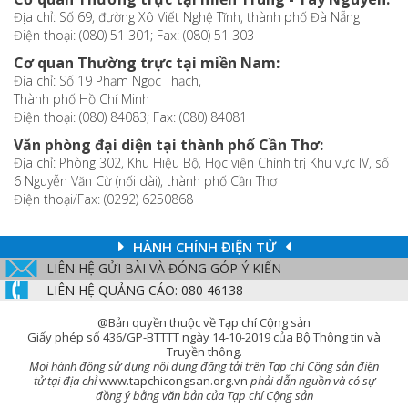
Địa chỉ: Số 69, đường Xô Viết Nghệ Tĩnh, thành phố Đà Nẵng
Điện thoại: (080) 51 301; Fax: (080) 51 303
Cơ quan Thường trực tại miền Nam:
Địa chỉ: Số 19 Phạm Ngọc Thạch,
Thành phố Hồ Chí Minh
Điện thoại: (080) 84083; Fax: (080) 84081
Văn phòng đại diện tại thành phố Cần Thơ:
Địa chỉ: Phòng 302, Khu Hiệu Bộ, Học viện Chính trị Khu vực IV, số
6 Nguyễn Văn Cừ (nối dài), thành phố Cần Thơ
Điện thoại/Fax: (0292) 6250868
HÀNH CHÍNH ĐIỆN TỬ
LIÊN HỆ GỬI BÀI VÀ ĐÓNG GÓP Ý KIẾN
LIÊN HỆ QUẢNG CÁO: 080 46138
@Bản quyền thuộc về Tạp chí Cộng sản
Giấy phép số 436/GP-BTTTT ngày 14-10-2019 của Bộ Thông tin và
Truyền thông.
Mọi hành động sử dụng nội dung đăng tải trên Tạp chí Cộng sản điện
tử tại địa chỉ
www.tapchicongsan.org.vn
phải dẫn nguồn và có sự
đồng ý bằng văn bản của Tạp chí Cộng sản