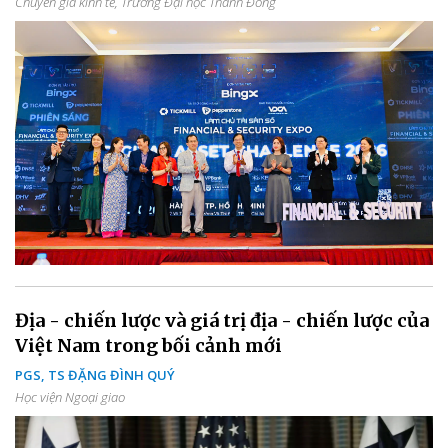
Chuyên gia kinh tế, Trường Đại học Thành Đông
Địa - chiến lược và giá trị địa - chiến lược của
Việt Nam trong bối cảnh mới
PGS, TS ĐẶNG ĐÌNH QUÝ
Học viện Ngoại giao