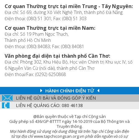
Cơ quan Thường trực tại miền Trung - Tây Nguyên:
Địa chỉ: Số 69, đường Xô Viết Nghệ Tĩnh, thành phố Đà Nẵng
Điện thoại: (080) 51 301; Fax: (080) 51 303
Cơ quan Thường trực tại miền Nam:
Địa chỉ: Số 19 Phạm Ngọc Thạch,
Thành phố Hồ Chí Minh
Điện thoại: (080) 84083; Fax: (080) 84081
Văn phòng đại diện tại thành phố Cần Thơ:
Địa chỉ: Phòng 302, Khu Hiệu Bộ, Học viện Chính trị Khu vực IV, số
6 Nguyễn Văn Cừ (nối dài), thành phố Cần Thơ
Điện thoại/Fax: (0292) 6250868
HÀNH CHÍNH ĐIỆN TỬ
LIÊN HỆ GỬI BÀI VÀ ĐÓNG GÓP Ý KIẾN
LIÊN HỆ QUẢNG CÁO: 080 46138
@Bản quyền thuộc về Tạp chí Cộng sản
Giấy phép số 436/GP-BTTTT ngày 14-10-2019 của Bộ Thông tin và
Truyền thông.
Mọi hành động sử dụng nội dung đăng tải trên Tạp chí Cộng sản điện
tử tại địa chỉ
www.tapchicongsan.org.vn
phải dẫn nguồn và có sự