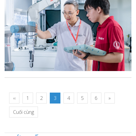
‹‹
1
2
3
4
5
6
»
Cuối cùng