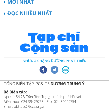
MỚI NHẤT
ĐỌC NHIỀU NHẤT
NHỮNG CHẶNG ĐƯỜNG PHÁT TRIỂN
TỔNG BIÊN TẬP: PGS, TS
DƯƠNG TRUNG Ý
Bộ Biên tập:
Địa chỉ: Số 28, Trần Bình Trọng - thành phố Hà Nội
Điện thoại: 024 39429753 - Fax: 024 39429754
Email: bbttccs@tccs.org.vn