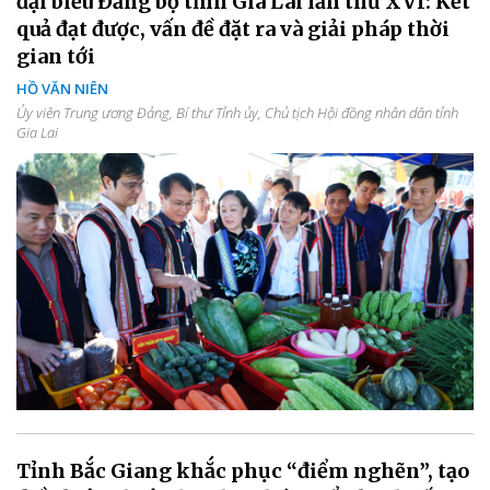
đại biểu Đảng bộ tỉnh Gia Lai lần thứ XVI: Kết
quả đạt được, vấn đề đặt ra và giải pháp thời
gian tới
HỒ VĂN NIÊN
Ủy viên Trung ương Đảng, Bí thư Tỉnh ủy, Chủ tịch Hội đồng nhân dân tỉnh
Gia Lai
Tỉnh Bắc Giang khắc phục “điểm nghẽn”, tạo