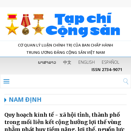
CƠ QUAN LÝ LUẬN CHÍNH TRỊ CỦA BAN CHẤP HÀNH
TRUNG ƯƠNG ĐẢNG CỘNG SẢN VIỆT NAM
ພາສາລາວ
中文
ENGLISH
ESPAÑOL
ISSN 2734-9071
NAM ĐỊNH
Quy hoạch kinh tế - xã hội tỉnh, thành phố
trong mối liên kết cộng hưởng lợi thế vùng
nhằm phát huy tiềm năng, lợi thế, nguồn lực