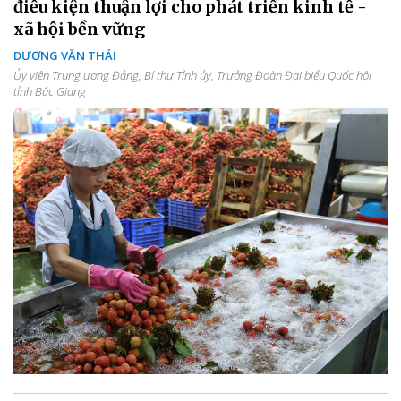
điều kiện thuận lợi cho phát triển kinh tế -
xã hội bền vững
DƯƠNG VĂN THÁI
Ủy viên Trung ương Đảng, Bí thư Tỉnh ủy, Trưởng Đoàn Đại biểu Quốc hội
tỉnh Bắc Giang