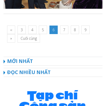
‹‹
3
4
5
6
7
8
9
»
Cuối cùng
MỚI NHẤT
ĐỌC NHIỀU NHẤT