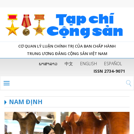
CƠ QUAN LÝ LUẬN CHÍNH TRỊ CỦA BAN CHẤP HÀNH
TRUNG ƯƠNG ĐẢNG CỘNG SẢN VIỆT NAM
ພາສາລາວ
中文
ENGLISH
ESPAÑOL
ISSN 2734-9071
NAM ĐỊNH