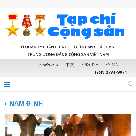
CƠ QUAN LÝ LUẬN CHÍNH TRỊ CỦA BAN CHẤP HÀNH
TRUNG ƯƠNG ĐẢNG CỘNG SẢN VIỆT NAM
ພາສາລາວ
中文
ENGLISH
ESPAÑOL
ISSN 2734-9071
NAM ĐỊNH