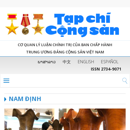
CƠ QUAN LÝ LUẬN CHÍNH TRỊ CỦA BAN CHẤP HÀNH
TRUNG ƯƠNG ĐẢNG CỘNG SẢN VIỆT NAM
ພາສາລາວ
中文
ENGLISH
ESPAÑOL
ISSN 2734-9071
NAM ĐỊNH