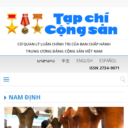
CƠ QUAN LÝ LUẬN CHÍNH TRỊ CỦA BAN CHẤP HÀNH
TRUNG ƯƠNG ĐẢNG CỘNG SẢN VIỆT NAM
ພາສາລາວ
中文
ENGLISH
ESPAÑOL
ISSN 2734-9071
NAM ĐỊNH