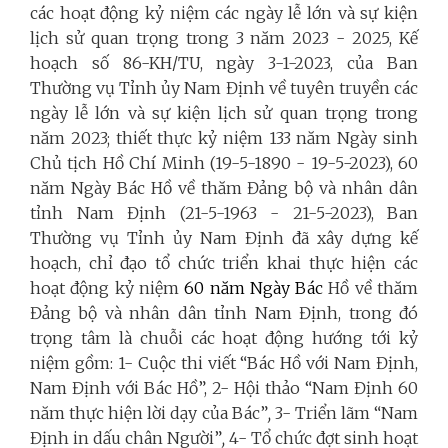
các hoạt động kỷ niệm các ngày lễ lớn và sự kiện
lịch sử quan trọng trong 3 năm 2023 - 2025, Kế
hoạch số 86-KH/TU, ngày 3-1-2023, của Ban
Thường vụ Tỉnh ủy Nam Định về tuyên truyền các
ngày lễ lớn và sự kiện lịch sử quan trọng trong
năm 2023; thiết thực kỷ niệm 133 năm Ngày sinh
Chủ tịch Hồ Chí Minh (19-5-1890 - 19-5-2023), 60
năm Ngày Bác Hồ về thăm Đảng bộ và nhân dân
tỉnh Nam Định (21-5-1963 - 21-5-2023), Ban
Thường vụ Tỉnh ủy Nam Định đã xây dựng kế
hoạch, chỉ đạo tổ chức triển khai thực hiện các
hoạt động kỷ niệm
60 năm Ngày Bác
Hồ về thăm
Đảng bộ và nhân dân tỉnh Nam Định, trong đó
trọng tâm là chuỗi các hoạt động hướng tới kỷ
niệm gồm:
1- Cuộc thi viết “Bác Hồ với Nam Định,
Nam Định với Bác Hồ”,
2- Hội thảo
“Nam Định 60
năm thực hiện lời dạy của Bác”
,
3-
Triển lãm “Nam
Định in dấu chân Người”
,
4- Tổ chức đợt sinh hoạt