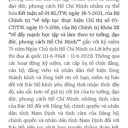
đạo đức, phong cách Hồ Chí Minh nhằm cụ thể
hóa
Kết luận số 01-KL/TW, ngày 18-5-2021, của Bộ
Chính trị “về tiếp tục thực hiện Chỉ thị số 05-
CT/TW, ngày 15-5-2016, của Bộ Chính trị khóa XII
“Về đẩy mạnh học tập và làm theo tư tưởng, đạo
đức, phong cách Hồ Chí Minh””
gắn với kỷ niệm
75 năm Ngày Chủ tịch Hồ Chí Minh ra Lời kêu gọi
thi đua ái quốc (11-6-1948 - 11-6-2023). Thông qua
các hoạt động kỷ niệm, các cấp ủy, tổ chức đảng,
cán bộ, đảng viên và nhân dân thể hiện lòng
thành kính và lòng biết ơn vô hạn, niềm tự hào
đối với Bác Hồ kính yêu; đồng thời nhận thức đầy
đủ, sâu sắc hơn về giá trị cốt lõi của tư tưởng, đạo
đức, phong cách Hồ Chí Minh; những tình cảm
của Bác Hồ đối với Đảng bộ, chính quyền và nhân
dân tỉnh Nam Định và tình cảm của Đảng bộ,
chính quyền và nhân dân tỉnh Nam Định đối với
Bác Hồ; tiếp tục phát huy truyền thống đoàn kết,