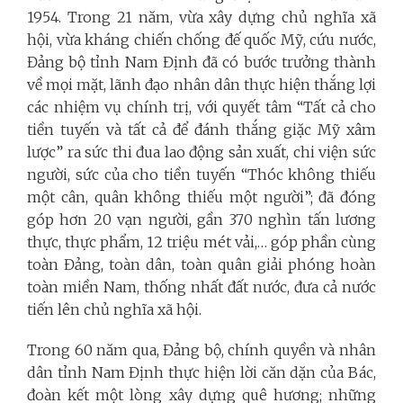
1954. Trong 21 năm, vừa xây dựng chủ nghĩa xã
hội, vừa kháng chiến chống đế quốc Mỹ, cứu nước,
Đảng bộ tỉnh Nam Định đã có bước trưởng thành
về mọi mặt, lãnh đạo nhân dân thực hiện thắng lợi
các nhiệm vụ chính trị, với quyết tâm “Tất cả cho
tiền tuyến và tất cả để đánh thắng giặc Mỹ xâm
lược” ra sức thi đua lao động sản xuất, chi viện sức
người, sức của cho tiền tuyến “Thóc không thiếu
một cân, quân không thiếu một người”; đã đóng
góp hơn 20 vạn người, gần 370 nghìn tấn lương
thực, thực phẩm, 12 triệu mét vải,… góp phần cùng
toàn Đảng, toàn dân, toàn quân giải phóng hoàn
toàn miền Nam, thống nhất đất nước, đưa cả nước
tiến lên chủ nghĩa xã hội.
Trong 60 năm qua, Đảng bộ, chính quyền và nhân
dân tỉnh Nam Định thực hiện lời căn dặn của Bác,
đoàn kết một lòng xây dựng quê hương; những