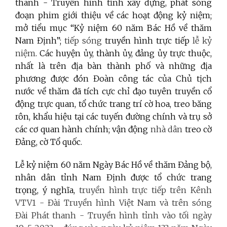
thanh - Truyền hình tỉnh xây dựng, phát sóng
đoạn phim giới thiệu về các hoạt động kỷ niệm;
mở tiểu mục “Kỷ niệm 60 năm Bác Hồ về thăm
Nam Định”;
tiếp sóng
truyền hình trực tiếp
lễ kỷ
niệm
. Các huyện ủy, thành ủy, đảng ủy trực thuộc,
nhất là trên địa bàn thành phố và những địa
phương được đón Đoàn công tác của Chủ tịch
nước về thăm đã tích cực chỉ đạo tuyên truyền cổ
động trực quan, tổ chức trang trí cờ hoa, treo băng
rôn, khẩu hiệu tại các tuyến đường chính và trụ sở
các cơ quan hành chính; vận động
nhà dân
treo cờ
Đảng, cờ Tổ quốc.
Lễ kỷ niệm 60 năm Ngày Bác Hồ về thăm Đảng bộ,
nhân dân tỉnh Nam Định được tổ chức trang
trọng, ý nghĩa,
truyền hình trực tiếp trên Kênh
VTV1 - Đài Truyền hình Việt Nam và trên sóng
Đài Phát thanh - Truyền hình tỉnh vào tối ngày