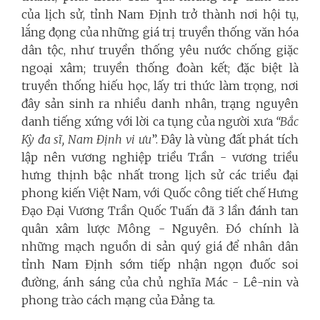
của lịch sử, tỉnh Nam Định trở thành nơi hội tụ,
lắng đọng của những giá trị truyền thống văn hóa
dân tộc, như truyền thống yêu nước chống giặc
ngoại xâm; truyền thống đoàn kết; đặc biệt là
truyền thống hiếu học, lấy tri thức làm trọng, nơi
đây sản sinh ra nhiều danh nhân, trạng nguyên
danh tiếng xứng với lời ca tụng của người xưa
“Bắc
Kỳ đa sĩ, Nam Định vi ưu
”. Đây là vùng đất phát tích
lập nên vương nghiệp triều Trần - vương triều
hưng thịnh bậc nhất trong lịch sử các triều đại
phong kiến Việt Nam, với Quốc công tiết chế Hưng
Đạo Đại Vương Trần Quốc Tuấn đã 3 lần đánh tan
quân xâm lược Mông - Nguyên. Đó chính là
những mạch nguồn di sản quý giá để nhân dân
tỉnh Nam Định sớm tiếp nhận ngọn đuốc soi
đường, ánh sáng của chủ nghĩa Mác - Lê-nin và
phong trào cách mạng của Đảng ta.