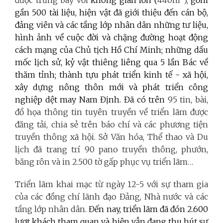
gần 500 tài liệu, hiện vật đã giới thiệu đến cán bộ,
đảng viên và các tầng lớp nhân dân những tư liệu,
hình ảnh về cuộc đời và chặng đường hoạt động
cách mạng của Chủ tịch Hồ Chí Minh; những dấu
mốc lịch sử, kỷ vật thiêng liêng qua 5 lần Bác về
thăm tỉnh; thành tựu phát triển kinh tế - xã hội,
xây dựng nông thôn mới và phát triển công
nghiệp dệt may Nam Định. Đã có trên
95 tin, bài,
đồ họa thông tin tuyên truyền về triển lãm được
đăng tải, chia sẻ trên báo chí và các phương tiện
truyền thông xã hội. Sở Văn hóa, Thể thao và Du
lịch đã trang trí 90
pano truyền thông, phướn,
băng rôn và in 2.500 tờ gấp phục vụ triển lãm…
Triển lãm khai mạc từ ngày 12-5 với sự tham gia
của các đồng chí lãnh đạo Đảng, Nhà nước và các
tầng lớp nhân dân.
Đến nay, triển lãm đã đón 2.600
lượt khách tham quan và hiện vẫn đang thu hút sự