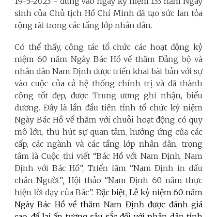
19-5-2023 - đúng vào ngày kỷ niệm 133 năm Ngày
sinh của Chủ tịch Hồ Chí Minh đã tạo sức lan tỏa
rộng rãi trong các tầng lớp nhân dân.
Có thể thấy, công tác tổ chức các hoạt động kỷ
niệm 60 năm Ngày Bác Hồ về thăm Đảng bộ và
nhân dân Nam Định được triển khai bài bản với sự
vào cuộc của cả hệ thống chính trị và đã thành
công tốt đẹp, được Trung ương ghi nhận, biểu
dương. Đây là lần đầu tiên tỉnh tổ chức kỷ niệm
Ngày Bác Hồ về thăm với chuỗi hoạt động có quy
mô lớn, thu hút sự quan tâm, hưởng ứng của các
cấp, các ngành và các tầng lớp nhân dân, trọng
tâm là Cuộc thi viết “Bác Hồ với Nam Định, Nam
Định với Bác Hồ”,
Triển lãm “Nam Định in dấu
chân Người”
,
Hội thảo
“Nam Định 60 năm thực
hiện lời dạy của Bác”.
Đặc biệt, Lễ kỷ niệm 60 năm
Ngày Bác Hồ về thăm Nam Định được đánh giá
cao, để lại ấn tượng sâu sắc đối với nhân dân tỉnh