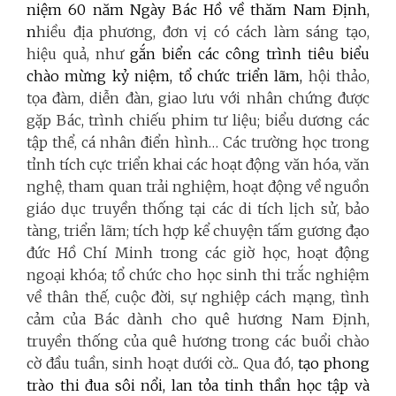
niệm 60 năm Ngày Bác Hồ về thăm Nam Định,
n
hiều địa phương, đơn vị có cách làm sáng tạo,
hiệu quả, như
gắn biển các công trình tiêu biểu
chào mừng kỷ niệm, tổ chức triển lãm,
hội thảo,
tọa đàm, diễn đàn, giao lưu với nhân chứng được
gặp Bác, trình chiếu phim tư liệu; biểu dương các
tập thể, cá nhân điển hình… Các trường học trong
tỉnh tích cực triển khai các hoạt động văn hóa, văn
nghệ, tham quan trải nghiệm, hoạt động về nguồn
giáo dục truyền thống tại các di tích lịch sử, bảo
tàng, triển lãm; tích hợp kể chuyện tấm gương đạo
đức Hồ Chí Minh trong các giờ học, hoạt động
ngoại khóa; tổ chức cho học sinh thi trắc nghiệm
về thân thế, cuộc đời, sự nghiệp cách mạng, tình
cảm của Bác dành cho quê hương Nam Định,
truyền thống của quê hương trong các buổi chào
cờ đầu tuần, sinh hoạt dưới cờ... Qua đó,
tạo phong
trào thi đua sôi nổi, lan tỏa tinh thần học tập và