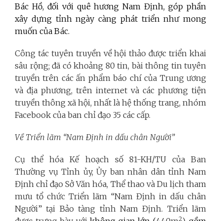
Bác Hồ, đối với quê hương Nam Định, góp phần
xây dựng tỉnh ngày càng phát triển như mong
muốn của Bác.
Công tác tuyên truyền về hội thảo được triển khai
sâu rộng; đã có khoảng 80 tin, bài thông tin tuyên
truyền trên các ấn phẩm báo chí của Trung ương
và địa phương, trên internet và các phương tiện
truyền thông xã hội, nhất là hệ thống trang, nhóm
Facebook của ban chỉ đạo 35 các cấp.
Về Triển lãm “Nam Định in dấu chân Người”
Cụ thể hóa Kế hoạch số 81-KH/TU của Ban
Thường vụ Tỉnh ủy, Ủy ban nhân dân tỉnh Nam
Định chỉ đạo Sở Văn hóa, Thể thao và Du lịch tham
mưu tổ chức Triển lãm “Nam Định in dấu chân
Người” tại Bảo tàng tỉnh Nam Định. Triển lãm
2
được trưng bày với
không gian lớn (
440m
),
gồm