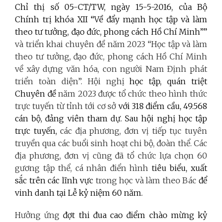
Chỉ thị số 05-CT/TW, ngày 15-5-2016, của Bộ
Chính trị khóa XII “Về đẩy mạnh học tập và làm
theo tư tưởng, đạo đức, phong cách Hồ Chí Minh””
và triển khai chuyên đề năm 2023 “Học tập và làm
theo tư tưởng, đạo đức, phong cách Hồ Chí Minh
về xây dựng văn hóa, con người Nam Định phát
triển toàn diện”. Hội nghị
học tập, quán triệt
Chuyên đề
năm 2023 được tổ chức theo hình thức
trực tuyến từ tỉnh tới cơ sở
với 318 điểm cầu, 49.568
cán bộ, đảng viên tham dự. Sau hội nghị học tập
trực tuyến,
các địa phương, đơn vị tiếp tục tuyên
truyền qua các buổi sinh hoạt chi bộ, đoàn thể. Các
địa phương, đơn vị cũng đã tổ chức lựa chọn 60
gương tập thể, cá nhân điển hình
tiêu biểu, xuất
sắc trên các lĩnh vực
trong học và làm theo Bác
để
vinh danh tại Lễ kỷ niệm 60 năm.
Hưởng ứng
đợt thi đua cao điểm chào mừng kỷ