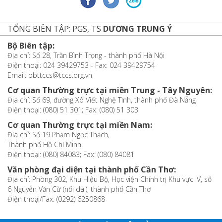
TỔNG BIÊN TẬP: PGS, TS
DƯƠNG TRUNG Ý
Bộ Biên tập:
Địa chỉ: Số 28, Trần Bình Trọng - thành phố Hà Nội
Điện thoại: 024 39429753 - Fax: 024 39429754
Email: bbttccs@tccs.org.vn
Cơ quan Thường trực tại miền Trung - Tây Nguyên:
Địa chỉ: Số 69, đường Xô Viết Nghệ Tĩnh, thành phố Đà Nẵng
Điện thoại: (080) 51 301; Fax: (080) 51 303
Cơ quan Thường trực tại miền Nam:
Địa chỉ: Số 19 Phạm Ngọc Thạch,
Thành phố Hồ Chí Minh
Điện thoại: (080) 84083; Fax: (080) 84081
Văn phòng đại diện tại thành phố Cần Thơ:
Địa chỉ: Phòng 302, Khu Hiệu Bộ, Học viện Chính trị Khu vực IV, số
6 Nguyễn Văn Cừ (nối dài), thành phố Cần Thơ
Điện thoại/Fax: (0292) 6250868