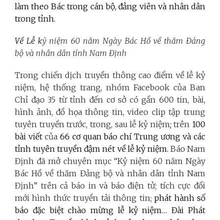
làm theo Bác trong cán bộ, đảng viên và nhân dân
trong tỉnh.
Về Lễ k
ỷ niệm 60 năm Ngày Bác Hồ về thăm Đảng
bộ và nhân dân tỉnh Nam Định
Trong chiến dịch truyền thông cao điểm về lễ kỷ
niệm, hệ thống trang, nhóm Facebook của Ban
Chỉ đạo 35 từ tỉnh đến cơ sở có gần 600 tin, bài,
hình ảnh, đồ họa thông tin, video clip tập trung
tuyên truyền trước, trong, sau lễ kỷ niệm
;
trên
100
bài viết
của
66 cơ quan báo chí Trung ương và các
tỉnh tuyên truyền đậm nét về lễ kỷ niệm.
Báo Nam
Định đã mở chuyên mục “Kỷ niệm 60 năm Ngày
Bác Hồ về thăm Đảng bộ và nhân dân tỉnh Nam
Định” trên cả báo in và báo điện tử; tích cực đổi
mới hình thức truyền tải thông tin;
phát hành số
báo đặc biệt chào mừng lễ kỷ niệm… Đài Phát