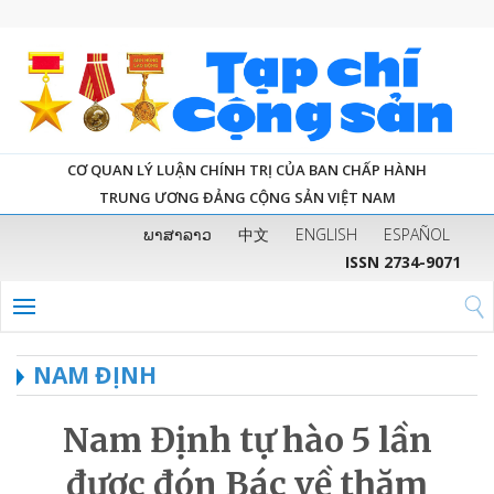
CƠ QUAN LÝ LUẬN CHÍNH TRỊ CỦA BAN CHẤP HÀNH
TRUNG ƯƠNG ĐẢNG CỘNG SẢN VIỆT NAM
ພາສາລາວ
中文
ENGLISH
ESPAÑOL
ISSN 2734-9071
NAM ĐỊNH
Nam Định tự hào 5 lần
được đón Bác về thăm