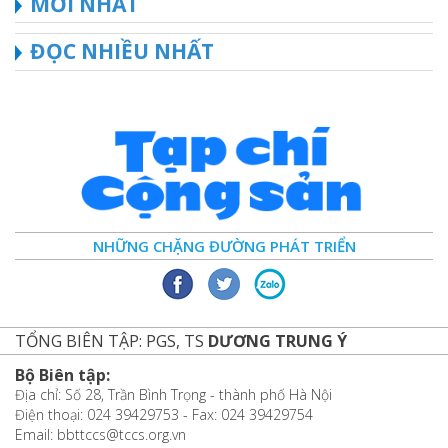
MỚI NHẤT
ĐỌC NHIỀU NHẤT
NHỮNG CHẶNG ĐƯỜNG PHÁT TRIỂN
TỔNG BIÊN TẬP: PGS, TS
DƯƠNG TRUNG Ý
Bộ Biên tập:
Địa chỉ: Số 28, Trần Bình Trọng - thành phố Hà Nội
Điện thoại: 024 39429753 - Fax: 024 39429754
Email: bbttccs@tccs.org.vn