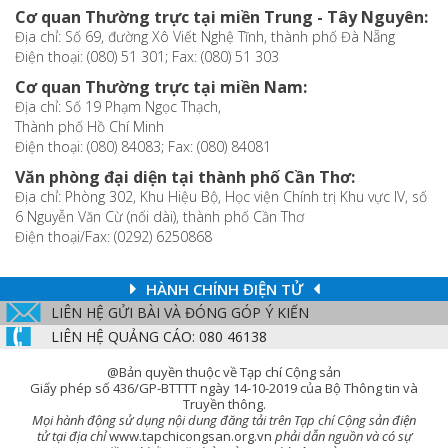
Cơ quan Thường trực tại miền Trung - Tây Nguyên:
Địa chỉ: Số 69, đường Xô Viết Nghệ Tĩnh, thành phố Đà Nẵng
Điện thoại: (080) 51 301; Fax: (080) 51 303
Cơ quan Thường trực tại miền Nam:
Địa chỉ: Số 19 Phạm Ngọc Thạch,
Thành phố Hồ Chí Minh
Điện thoại: (080) 84083; Fax: (080) 84081
Văn phòng đại diện tại thành phố Cần Thơ:
Địa chỉ: Phòng 302, Khu Hiệu Bộ, Học viện Chính trị Khu vực IV, số
6 Nguyễn Văn Cừ (nối dài), thành phố Cần Thơ
Điện thoại/Fax: (0292) 6250868
HÀNH CHÍNH ĐIỆN TỬ
LIÊN HỆ GỬI BÀI VÀ ĐÓNG GÓP Ý KIẾN
LIÊN HỆ QUẢNG CÁO: 080 46138
@Bản quyền thuộc về Tạp chí Cộng sản
Giấy phép số 436/GP-BTTTT ngày 14-10-2019 của Bộ Thông tin và
Truyền thông.
Mọi hành động sử dụng nội dung đăng tải trên Tạp chí Cộng sản điện
tử tại địa chỉ
www.tapchicongsan.org.vn
phải dẫn nguồn và có sự