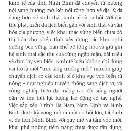
kinh tế của tỉnh Ninh Bình đã chuyển từ hướng
nội sang hướng mở, kết nối rộng hơn về địa lý, đa
dạng hơn về sinh thái, kinh tế và xã hội. Với đặc
thù phát triển du lịch biển gắn với sinh thái và văn
hóa địa phương, việc khai thác vùng biển chưa đô
thị hóa cho phép tỉnh xây dựng các khu nghỉ
dưỡng bền vững, hạn chế bê tông hóa và giữ gìn
hệ sinh thái đặc thù của rừng ngập mặn, bãi triều
và đầm lầy ven biển. Kinh tế biển không chỉ đóng
vai trò là một “trục tăng trưởng mới”, mà còn giúp
chuyển dịch cơ cấu kinh tế ở khu vực ven biển từ
nông - ngư nghiệp truyền thống sang dịch vụ và
công nghiệp hiện đại, nâng cao đời sống người
dân và thu hút lực lượng lao động có tay nghề.
Việc sắp xếp 3 tỉnh Hà Nam, Nam Định và Ninh
Bình được kỳ vọng mở ra một cơ hội lớn, tái định
vị du lịch Ninh Bình với quy mô và tầm vóc mới,
khai phá những tiềm năng chưa được tận dụng,