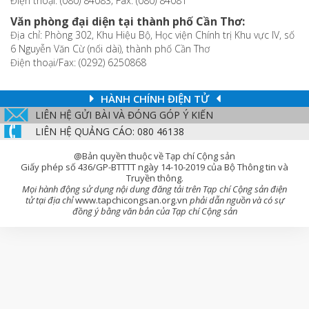
Điện thoại: (080) 84083; Fax: (080) 84081
Văn phòng đại diện tại thành phố Cần Thơ:
Địa chỉ: Phòng 302, Khu Hiệu Bộ, Học viện Chính trị Khu vực IV, số
6 Nguyễn Văn Cừ (nối dài), thành phố Cần Thơ
Điện thoại/Fax: (0292) 6250868
HÀNH CHÍNH ĐIỆN TỬ
LIÊN HỆ GỬI BÀI VÀ ĐÓNG GÓP Ý KIẾN
LIÊN HỆ QUẢNG CÁO: 080 46138
@Bản quyền thuộc về Tạp chí Cộng sản
Giấy phép số 436/GP-BTTTT ngày 14-10-2019 của Bộ Thông tin và
Truyền thông.
Mọi hành động sử dụng nội dung đăng tải trên Tạp chí Cộng sản điện
tử tại địa chỉ
www.tapchicongsan.org.vn
phải dẫn nguồn và có sự
đồng ý bằng văn bản của Tạp chí Cộng sản