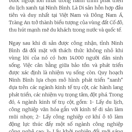
bước ngoặt lớn nhất trong hành trình phát triển
du lịch xanh tại Ninh Bình. Là Di sản hỗn hợp đầu
tiên và duy nhất tại Việt Nam và Đông Nam Á,
Tràng An trở thành biểu tượng của vùng đất Cố đô,
thu hút mạnh mẽ du khách trong nước và quốc tế.
Ngay sau khi di sản được công nhận, tỉnh Ninh
Bình đã đối mặt với thách thức không nhỏ khi
vùng lõi của nó có hơn 14.000 người dân sinh
sống. Việc cân bằng giữa bảo tồn và phát triển
được xác định là nhiệm vụ sống còn. Quy hoạch
Ninh Bình lựa chọn mô hình phát triển "xanh"
dựa trên các ngành kinh tế trụ cột, các hành lang
phát triển, các nhiệm vụ trọng tâm, đột phá. Trong
đó, 4 ngành kinh tế trụ cột, gồm: 1- Lấy du lịch,
công nghiệp văn hóa gắn với kinh tế di sản làm
mũi nhọn; 2- Lấy công nghiệp cơ khí ô tô làm
động lực thúc đẩy một số ngành công nghiệp
công nghệ cao; 3- Lấy khởi nghiệp đổi mới sáng