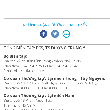
NHỮNG CHẶNG ĐƯỜNG PHÁT TRIỂN
TỔNG BIÊN TẬP: PGS, TS
DƯƠNG TRUNG Ý
Bộ Biên tập:
Địa chỉ: Số 28, Trần Bình Trọng - thành phố Hà Nội
Điện thoại: 024 39429753 - Fax: 024 39429754
Email: bbttccs@tccs.org.vn
Cơ quan Thường trực tại miền Trung - Tây Nguyên:
Địa chỉ: Số 69, đường Xô Viết Nghệ Tĩnh, thành phố Đà Nẵng
Điện thoại: (080) 51 301; Fax: (080) 51 303
Cơ quan Thường trực tại miền Nam:
Địa chỉ: Số 19 Phạm Ngọc Thạch,
Thành phố Hồ Chí Minh