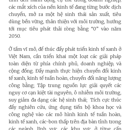
các mắt xích của nền kinh tế đang từng bước dịch
chuyển, mở ra một hệ sinh thái sản xuất, tiêu
dùng bền vững, thân thiện với môi trường, hướng
tới mục tiêu phát thải ròng bằng “0” vào năm
2050.
Ở tầm vĩ mô, để thúc đẩy phát triển kinh tế xanh ở
Việt Nam, cần triển khai một loạt các giải pháp
toàn diện từ phía chính phủ, doanh nghiệp, và
cộng đồng. Đẩy mạnh thực hiện chuyển đổi kinh
tế xanh, kinh tế tuần hoàn, chuyển đổi năng lượng
công bằng; Tập trung nguồn lực giải quyết các
nguy cơ cạn kiệt tài nguyên, ô nhiễm môi trường,
suy giảm đa dạng các hệ sinh thái; Tích cực thúc
đẩy nghiên cứu, ứng dụng tiến bộ khoa học và
công nghệ vào các mô hình kinh tế tuần hoàn,
kinh tế xanh, các-bon thấp trên địa bàn tỉnh trong
các ngành, lĩnh vực, các khu vực, ở từng cấp