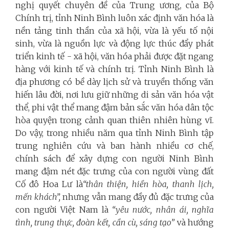
nghị quyết chuyên đề của Trung ương, của Bộ
Chính trị, tỉnh Ninh Bình luôn xác định văn hóa là
nền tảng tinh thần của xã hội, vừa là yếu tố nội
sinh, vừa là nguồn lực và động lực thúc đẩy phát
triển kinh tế - xã hội, văn hóa phải được đặt ngang
hàng với kinh tế và chính trị. Tỉnh Ninh Bình là
địa phương có bề dày lịch sử và truyền thống văn
hiến lâu đời, nơi lưu giữ những di sản văn hóa vật
thể, phi vật thể mang đậm bản sắc văn hóa dân tộc
hòa quyện trong cảnh quan thiên nhiên hùng vĩ.
Do vậy, trong nhiều năm qua tỉnh Ninh Bình tập
trung nghiên cứu và ban hành nhiều cơ chế,
chính sách để xây dựng con người Ninh Bình
mang đậm nét đặc trưng của con người vùng đất
Cố đô Hoa Lư là
“thân thiện, hiền hòa, thanh lịch,
mến khách”,
nhưng vẫn
mang đầy đủ đặc trưng của
con người Việt Nam là
“yêu nước, nhân ái, nghĩa
tình, trung thực, đoàn kết, cần cù, sáng tạo”
và hướng