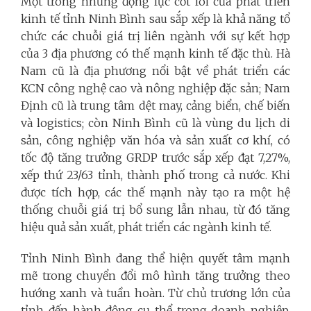
Một trong những động lực cốt lõi của phát triển
kinh tế tỉnh Ninh Bình sau sắp xếp là khả năng tổ
chức các chuỗi giá trị liên ngành với sự kết hợp
của 3 địa phương có thế mạnh kinh tế đặc thù. Hà
Nam cũ là địa phương nổi bật về phát triển các
KCN công nghệ cao và nông nghiệp đặc sản; Nam
Định cũ là trung tâm dệt may, cảng biển, chế biến
và logistics; còn Ninh Bình cũ là vùng du lịch di
sản, công nghiệp văn hóa và sản xuất cơ khí, có
tốc độ tăng trưởng GRDP trước sắp xếp đạt 7,27%,
xếp thứ 23/63 tỉnh, thành phố trong cả nước. Khi
được tích hợp, các thế mạnh này tạo ra một hệ
thống chuỗi giá trị bổ sung lẫn nhau, từ đó tăng
hiệu quả sản xuất, phát triển các ngành kinh tế.
Tỉnh Ninh Bình đang thể hiện quyết tâm mạnh
mẽ trong chuyển đổi mô hình tăng trưởng theo
hướng xanh và tuần hoàn. Từ chủ trương lớn của
tỉnh đến hành động cụ thể trong doanh nghiệp,