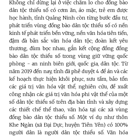
Không chỉ dừng lại ở việc chăm lo cho đồng bào
dân tộc thiểu số có cơm ăn, áo mặc, trẻ em được
học hành, tỉnh Quảng Ninh còn từng bước đầu tư,
phát triển vùng đồng bào dân tộc thiểu số có nền
kinh tế phát triển bền vững, nền văn hóa tiên tiến,
đậm đà bản sắc văn hóa dân tộc; đoàn kết yêu
thương, đùm bọc nhau, gắn kết cộng đồng đồng
bào dân tộc thiểu số trong vùng giữ vững quốc
phòng - an ninh biên giới, quốc gia, dân tộc. Từ
năm 2019 đến nay, tỉnh đã phê duyệt 4 đề án và các
kế hoạch thực hiện khôi phục, sưu tầm, bảo tồn
các giá trị văn hóa vật thể, nghiên cứu, đề xuất
công nhận các giá trị văn hóa phi vật thể của một
số dân tộc thiểu số trên địa bàn tỉnh và xây dựng
các thiết chế thể thao, văn hóa tại các xã vùng
đồng bào dân tộc thiểu số. Một ví dụ như thôn
Khe Ngàn (xã Đại Dực, huyện Tiên Yên) có 100%
người dân là người dân tộc thiểu số. Văn hóa