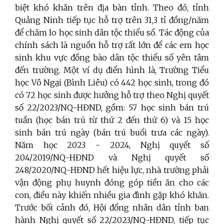
biệt khó khăn trên địa bàn tỉnh. Theo đó, tỉnh
Quảng Ninh tiếp tục hỗ trợ trên 31,3 tỉ đồng/năm
để chăm lo học sinh dân tộc thiểu số. Tác động của
chính sách là nguồn hỗ trợ rất lớn để các em học
sinh khu vực đồng bào dân tộc thiểu số yên tâm
đến trường. Một ví dụ điển hình là, Trường Tiểu
học Vô Ngại (Bình Liêu) có 442 học sinh, trong đó
có 72 học sinh được hưởng hỗ trợ theo Nghị quyết
số 22/2023/NQ-HĐND, gồm: 57 học sinh bán trú
tuần (học bán trú từ thứ 2 đến thứ 6) và 15 học
sinh bán trú ngày (bán trú buổi trưa các ngày).
Năm học 2023 - 2024, Nghị quyết số
204/2019/NQ-HĐND và Nghị quyết số
248/2020/NQ-HĐND hết hiệu lực, nhà trường phải
vận động phụ huynh đóng góp tiền ăn cho các
con, điều này khiến nhiều gia đình gặp khó khăn.
Trước bối cảnh đó, Hội đồng nhân dân tỉnh ban
hành Nghị quyết số 22/2023/NQ-HĐND, tiếp tục