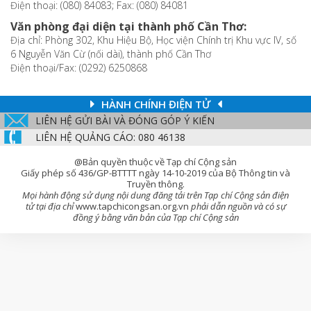
Điện thoại: (080) 84083; Fax: (080) 84081
Văn phòng đại diện tại thành phố Cần Thơ:
Địa chỉ: Phòng 302, Khu Hiệu Bộ, Học viện Chính trị Khu vực IV, số
6 Nguyễn Văn Cừ (nối dài), thành phố Cần Thơ
Điện thoại/Fax: (0292) 6250868
HÀNH CHÍNH ĐIỆN TỬ
LIÊN HỆ GỬI BÀI VÀ ĐÓNG GÓP Ý KIẾN
LIÊN HỆ QUẢNG CÁO: 080 46138
@Bản quyền thuộc về Tạp chí Cộng sản
Giấy phép số 436/GP-BTTTT ngày 14-10-2019 của Bộ Thông tin và
Truyền thông.
Mọi hành động sử dụng nội dung đăng tải trên Tạp chí Cộng sản điện
tử tại địa chỉ
www.tapchicongsan.org.vn
phải dẫn nguồn và có sự
đồng ý bằng văn bản của Tạp chí Cộng sản