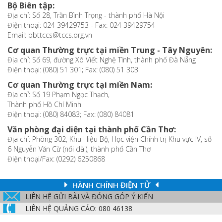
Bộ Biên tập:
Địa chỉ: Số 28, Trần Bình Trọng - thành phố Hà Nội
Điện thoại: 024 39429753 - Fax: 024 39429754
Email: bbttccs@tccs.org.vn
Cơ quan Thường trực tại miền Trung - Tây Nguyên:
Địa chỉ: Số 69, đường Xô Viết Nghệ Tĩnh, thành phố Đà Nẵng
Điện thoại: (080) 51 301; Fax: (080) 51 303
Cơ quan Thường trực tại miền Nam:
Địa chỉ: Số 19 Phạm Ngọc Thạch,
Thành phố Hồ Chí Minh
Điện thoại: (080) 84083; Fax: (080) 84081
Văn phòng đại diện tại thành phố Cần Thơ:
Địa chỉ: Phòng 302, Khu Hiệu Bộ, Học viện Chính trị Khu vực IV, số
6 Nguyễn Văn Cừ (nối dài), thành phố Cần Thơ
Điện thoại/Fax: (0292) 6250868
HÀNH CHÍNH ĐIỆN TỬ
LIÊN HỆ GỬI BÀI VÀ ĐÓNG GÓP Ý KIẾN
LIÊN HỆ QUẢNG CÁO: 080 46138