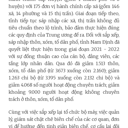
huyện) với 175 đơn vị hành chính cấp xã (gồm 146
xã, 14 phường và 15 thị trấn). Giai đoạn tiếp theo,
tỉnh tiếp tục sáp nhập các xã, thị trấn không đủ
tiêu chuẩn theo lộ trình, bảo đảm thực hiện đúng
các quy định của Trung ương đề ra. Đối với sắp xếp,
sáp nhập thôn, xóm, tổ dân phố, tỉnh Nam Định đã
quyết liệt thực hiện trong giai đoạn 2021 - 2022
với sự đồng thuận cao của cán bộ, đảng viên, các
tầng lớp nhân dân. Qua đó đã giảm 1.513 thôn,
xóm, tổ dân phố (từ 3.673 xuống còn 2.160); giảm
1.263 chi bộ (từ 3.395 xuống còn 2.132 chi bộ) và
giảm 4.068 số người hoạt động chuyên trách; giảm
khoảng 9.000 người hoạt động không chuyên
trách ở thôn, xóm, tổ dân phố.
Cùng với việc sắp xếp lại tổ chức bộ máy, việc quản
lý, giám sát chặt chẽ biên chế của các cơ quan, đơn
vị để hướng đến tinh giản biên chế, cơ cấu lại đội