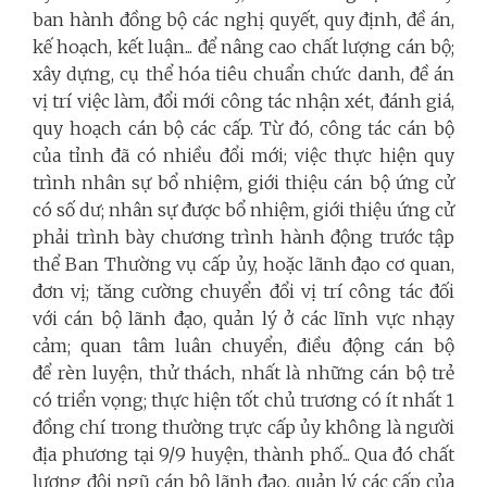
ban hành đồng bộ các nghị quyết, quy định, đề án,
kế hoạch, kết luận... để nâng cao chất lượng cán bộ;
xây dựng, cụ thể hóa tiêu chuẩn chức danh, đề án
vị trí việc làm, đổi mới công tác nhận xét, đánh giá,
quy hoạch cán bộ các cấp. Từ đó, công tác cán bộ
của tỉnh đã có nhiều đổi mới; việc thực hiện quy
trình nhân sự bổ nhiệm, giới thiệu cán bộ ứng cử
có số dư; nhân sự được bổ nhiệm, giới thiệu ứng cử
phải trình bày chương trình hành động trước tập
thể Ban Thường vụ cấp ủy, hoặc lãnh đạo cơ quan,
đơn vị; tăng cường chuyển đổi vị trí công tác đối
với cán bộ lãnh đạo, quản lý ở các lĩnh vực nhạy
cảm; quan tâm luân chuyển, điều động cán bộ
để rèn luyện, thử thách, nhất là những cán bộ trẻ
có triển vọng; thực hiện tốt chủ trương có ít nhất 1
đồng chí trong thường trực cấp ủy không là người
địa phương tại 9/9 huyện, thành phố... Qua đó chất
lượng đội ngũ cán bộ lãnh đạo, quản lý các cấp của