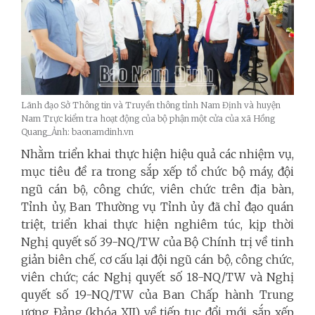
Lãnh đạo Sở Thông tin và Truyền thông tỉnh Nam Định và huyện
Nam Trực kiểm tra hoạt động của bộ phận một cửa của xã Hồng
Quang_Ảnh: baonamdinh.vn
Nhằm triển khai thực hiện hiệu quả các nhiệm vụ,
mục tiêu đề ra trong sắp xếp tổ chức bộ máy, đội
ngũ cán bộ, công chức, viên chức trên địa bàn,
Tỉnh ủy, Ban Thường vụ Tỉnh ủy đã chỉ đạo quán
triệt, triển khai thực hiện nghiêm túc, kịp thời
Nghị quyết số 39-NQ/TW của Bộ Chính trị về tinh
giản biên chế, cơ cấu lại đội ngũ cán bộ, công chức,
viên chức; các Nghị quyết số 18-NQ/TW và Nghị
quyết số 19-NQ/TW của Ban Chấp hành Trung
ương Đảng (khóa XII) về tiếp tục đổi mới, sắp xếp