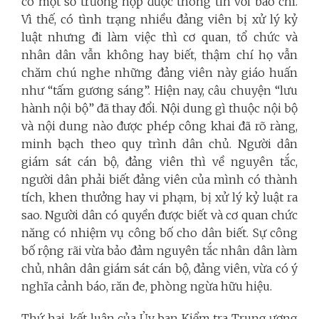
có một số trường hợp được thông tin với báo chí.
Vì thế, có tình trạng nhiều đảng viên bị xử lý kỷ
luật nhưng đi làm việc thì cơ quan, tổ chức và
nhân dân vẫn không hay biết, thậm chí họ vẫn
chăm chú nghe những đảng viên này giáo huấn
như “tấm gương sáng”. Hiện nay, câu chuyện “lưu
hành nội bộ” đã thay đổi. Nội dung gì thuộc nội bộ
và nội dung nào được phép công khai đã rõ ràng,
minh bạch theo quy trình dân chủ. Người dân
giám sát cán bộ, đảng viên thì về nguyên tắc,
người dân phải biết đảng viên của mình có thành
tích, khen thưởng hay vi phạm, bị xử lý kỷ luật ra
sao. Người dân có quyền được biết và cơ quan chức
năng có nhiệm vụ công bố cho dân biết. Sự công
bố rộng rãi vừa bảo đảm nguyên tắc nhân dân làm
chủ, nhân dân giám sát cán bộ, đảng viên, vừa có ý
nghĩa cảnh báo, răn đe, phòng ngừa hữu hiệu.
Thứ hai, kết luận của Ủy ban Kiểm tra Trung ương