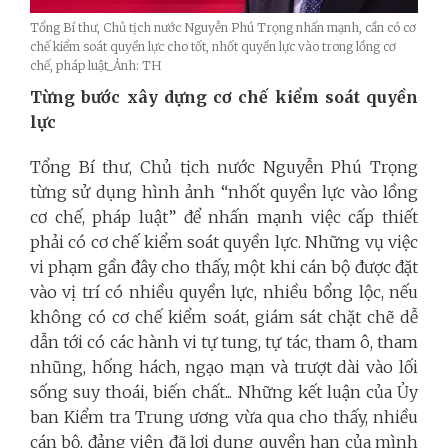
Tổng Bí thư, Chủ tịch nước Nguyễn Phú Trọng nhấn mạnh, cần có cơ
chế kiểm soát quyền lực cho tốt, nhốt quyền lực vào trong lồng cơ
chế, pháp luật_Ảnh: TH
Từng bước xây dựng cơ chế kiểm soát quyền
lực
Tổng Bí thư, Chủ tịch nước Nguyễn Phú Trọng
từng sử dụng hình ảnh “nhốt quyền lực vào lồng
cơ chế, pháp luật” để nhấn mạnh việc cấp thiết
phải có cơ chế kiểm soát quyền lực. Những vụ việc
vi phạm gần đây cho thấy, một khi cán bộ được đặt
vào vị trí có nhiều quyền lực, nhiều bổng lộc, nếu
không có cơ chế kiểm soát, giám sát chặt chẽ dễ
dẫn tới có các hành vi tự tung, tự tác, tham ô, tham
nhũng, hống hách, ngạo mạn và trượt dài vào lối
sống suy thoái, biến chất... Những kết luận của Ủy
ban Kiểm tra Trung ương vừa qua cho thấy, nhiều
cán bộ, đảng viên đã lợi dụng quyền hạn của mình