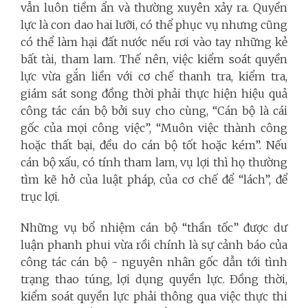
vẫn luôn tiềm ẩn và thường xuyên xảy ra. Quyền
lực là con dao hai lưỡi, có thể phục vụ nhưng cũng
có thể làm hại đất nước nếu rơi vào tay những kẻ
bất tài, tham lam. Thế nên, việc kiểm soát quyền
lực vừa gắn liền với cơ chế thanh tra, kiểm tra,
giám sát song đồng thời phải thực hiện hiệu quả
công tác cán bộ bởi suy cho cùng, “Cán bộ là cái
gốc của mọi công việc”, “Muôn việc thành công
hoặc thất bại, đều do cán bộ tốt hoặc kém”. Nếu
cán bộ xấu, có tính tham lam, vụ lợi thì họ thường
tìm kẽ hở của luật pháp, của cơ chế để “lách”, để
trục lợi.
Những vụ bổ nhiệm cán bộ “thần tốc” được dư
luận phanh phui vừa rồi chính là sự cảnh báo của
công tác cán bộ - nguyên nhân gốc dẫn tới tình
trạng thao túng, lợi dụng quyền lực. Đồng thời,
kiểm soát quyền lực phải thông qua việc thực thi