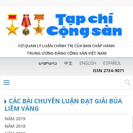
CƠ QUAN LÝ LUẬN CHÍNH TRỊ CỦA BAN CHẤP HÀNH
TRUNG ƯƠNG ĐẢNG CỘNG SẢN VIỆT NAM
ພາສາລາວ
中文
ENGLISH
ESPAÑOL
ISSN 2734-9071
CÁC BÀI CHUYÊN LUẬN ĐẠT GIẢI BÚA
LIỀM VÀNG
NĂM 2019
NĂM 2018