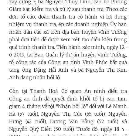
xây dựng 3; bà Nguyễn Thùy Linh, cán bộ Phòng
Giám sát, kiểm tra và xử lý sau thanh tra. Theo các
đơn tố cáo, đoàn thanh tra có hành vi lợi dụng
nhiệm vụ thanh tra, ép các doanh nghiệp, Ủy ban
nhân dân các xã trên địa bàn huyện Vĩnh Tường
phải đưa tiền để được xem xét, tạo điều kiện trong
quá trình thanh tra. Tiến hành xác minh, ngày 12-
6-2019, tại Ban Quản lý dự án huyện Vĩnh Tường,
tổ công tác của Công an tỉnh Vĩnh Phúc bắt quả
tang ông Đặng Hải Anh và bà Nguyễn Thị Kim
Anh đang nhận hối lộ.
Còn tại Thanh Hoá, Cơ quan An ninh điều tra
Công an tỉnh đã quyết định khởi tố bị can, tạm
giam 4 tháng về tội “Nhận hối lộ” đối với Lê Mạnh
Hà (57 tuổi), Nguyễn Thị Cúc (55 tuổi), Nguyễn
Hưng (43 tuổi), Dương Văn Bằng (52 tuổi) và
Nguyễn Quý Diễn (50 tuổi). Trước đó, ngày 18-4-