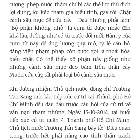
cương, phép nước, thậm chí bị các thế lực thù địch
lợi dụng, lôi kéo tham gia biểu tình, gây rối. Chặt
cành sâu mục để cứu cây - Đau nhưng phải làm!
“Bộ phận không nhỏ” là cụm từ được nhắc đến
khá lâu, dường như có từ trước đổi mới. Hàm ý của
cụm từ này để áng lượng quy mô, tỷ lệ cán bộ,
đảng viên phạm pháp, còn được gọi là thoái hóa,
biến chất. Có thể thấy, bộ phận này giống như
những cành sâu mục đeo bám trên thân cây.
Muốn cứu cây, tất phải loại bỏ cành sâu mục.
Khi đương nhiệm Chủ tịch nước, đồng chí Trương
Tấn Sang mỗi lần tiếp xúc cử tri tại Thành phố Hồ
Chí Minh đều đau đáu trước câu hỏi của cử tri về
vấn nạn tham nhũng. Ngày 15-10-2014, tại buổi
tiếp xúc cử tri quận 4, Thành phố Hồ Chí Minh,
Chủ tịch nước Trương Tấn Sang bày tỏ: “Điều quan
trọng trước hết phải nâng cao tinh thần trách