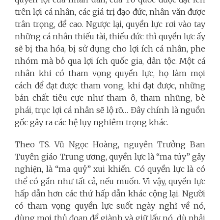
trên lợi cá nhân, các giá trị đạo đức, nhân văn được
trân trọng, đề cao. Ngược lại, quyền lực rơi vào tay
những cá nhân thiếu tài, thiếu đức thì quyền lực ấy
sẽ bị tha hóa, bị sử dụng cho lợi ích cá nhân, phe
nhóm mà bỏ qua lợi ích quốc gia, dân tộc. Một cá
nhân khi có tham vọng quyền lực, họ làm mọi
cách để đạt được tham vong, khi đạt được, những
bản chất tiêu cực như tham ô, tham nhũng, bè
phái, trục lợi cá nhân sẽ lộ rõ… Đây chính là nguồn
gốc gây ra các hệ lụy nghiêm trọng khác.
Theo TS. Vũ Ngọc Hoàng, nguyên Trưởng Ban
Tuyên giáo Trung ương, quyền lực là “ma túy” gây
nghiện, là “ma quỷ” xui khiến. Có quyền lực là có
thể có gần như tất cả, nếu muốn. Vì vậy, quyền lực
hấp dẫn hơn các thứ hấp dẫn khác cộng lại. Người
có tham vọng quyền lực suốt ngày nghĩ về nó,
dùng mọi thủ đoạn để giành và giữ lấy nó, dù phải