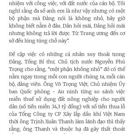
nhiệm với công việc, với đất nước của cán bộ. Tôi
nghĩ rằng đa số anh em là như vậy nhưng có một
bộ phận mà Đảng nói là không nhỏ, bây giờ
không biết nằm ở đâu. Dân hỏi mãi, Đảng hỏi mãi
nhưng không trả lời được. Từ Trung ương đến cơ
sở đều lúng túng chỗ này”.
Đề cập việc có những cá nhân suy thoái trong
Đảng, Tổng Bí thư, Chủ tịch nước Nguyễn Phú
Trọng cho rằng, “một phận không nhỏ” đó có thể
nằm ngay trong mỗi con người chúng ta, mỗi cán
bộ, đảng viên. Ông Võ Trọng Việt, Chủ nhiệm Ủy
ban Quốc phòng - An ninh từng so sánh việc
miễn thuế sử dụng đất nông nghiệp cho người
dân (số tiền miễn 34,3 tỷ đồng) với số tiền thua lỗ
của Tổng Công ty CP Xây lắp dầu khí Việt Nam
thời ông Trịnh Xuân Thanh làm lãnh đạo thì thấy
rằng, ông Thanh và thuộc hạ đã gây thất thoát