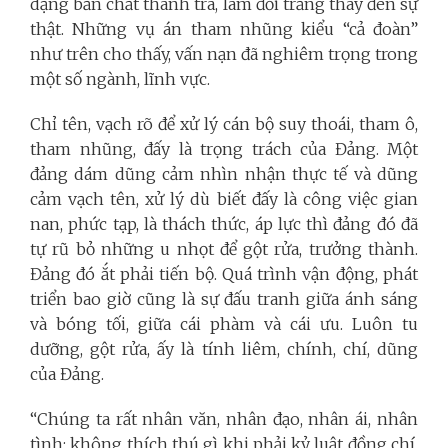
dạng bản chất thanh tra, làm đổi trắng thay đen sự
thật. Những vụ án tham nhũng kiểu “cả đoàn”
như trên cho thấy, vấn nạn đã nghiêm trọng trong
một số ngành, lĩnh vực.
Chỉ tên, vạch rõ để xử lý cán bộ suy thoái, tham ô,
tham nhũng, đấy là trọng trách của Đảng. Một
đảng dám dũng cảm nhìn nhận thực tế và dũng
cảm vạch tên, xử lý dù biết đấy là công việc gian
nan, phức tạp, là thách thức, áp lực thì đảng đó đã
tự rũ bỏ những u nhọt để gột rửa, trưởng thành.
Đảng đó ắt phải tiến bộ. Quá trình vận động, phát
triển bao giờ cũng là sự đấu tranh giữa ánh sáng
và bóng tối, giữa cái phàm và cái ưu. Luôn tu
dưỡng, gột rửa, ấy là tính liêm, chính, chí, dũng
của Đảng.
“Chúng ta rất nhân văn, nhân đạo, nhân ái, nhân
tình; không thích thú gì khi phải kỷ luật đồng chí,