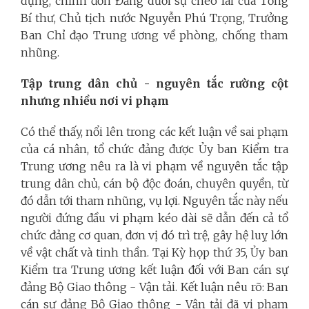
dựng, chỉnh đốn Đảng dưới sự chèo lái của Tổng
Bí thư, Chủ tịch nước Nguyễn Phú Trọng, Trưởng
Ban Chỉ đạo Trung ương về phòng, chống tham
nhũng.
Tập trung dân chủ - nguyên tắc rường cột
nhưng nhiều nơi vi phạm
Có thể thấy, nổi lên trong các kết luận về sai phạm
của cá nhân, tổ chức đảng được Ủy ban Kiểm tra
Trung ương nêu ra là vi phạm về nguyên tắc tập
trung dân chủ, cán bộ độc đoán, chuyên quyền, từ
đó dẫn tới tham nhũng, vụ lợi. Nguyên tắc này nếu
người đứng đầu vi phạm kéo dài sẽ dẫn đến cả tổ
chức đảng cơ quan, đơn vị đó trì trệ, gây hệ luỵ lớn
về vật chất và tinh thần. Tại Kỳ họp thứ 35, Ủy ban
Kiểm tra Trung ương kết luận đối với Ban cán sự
đảng Bộ Giao thông - Vận tải. Kết luận nêu rõ: Ban
cán sự đảng Bộ Giao thông - Vận tải đã vi phạm