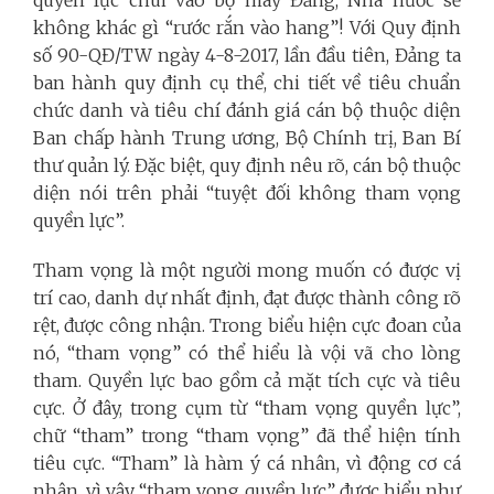
quyền lực chui vào bộ máy Đảng, Nhà nước sẽ
không khác gì “rước rắn vào hang”! Với Quy định
số 90-QĐ/TW ngày 4-8-2017, lần đầu tiên, Đảng ta
ban hành quy định cụ thể, chi tiết về tiêu chuẩn
chức danh và tiêu chí đánh giá cán bộ thuộc diện
Ban chấp hành Trung ương, Bộ Chính trị, Ban Bí
thư quản lý. Đặc biệt, quy định nêu rõ, cán bộ thuộc
diện nói trên phải “tuyệt đối không tham vọng
quyền lực”.
Tham vọng là một người mong muốn có được vị
trí cao, danh dự nhất định, đạt được thành công rõ
rệt, được công nhận. Trong biểu hiện cực đoan của
nó, “tham vọng” có thể hiểu là vội vã cho lòng
tham. Quyền lực bao gồm cả mặt tích cực và tiêu
cực. Ở đây, trong cụm từ “tham vọng quyền lực”,
chữ “tham” trong “tham vọng” đã thể hiện tính
tiêu cực. “Tham” là hàm ý cá nhân, vì động cơ cá
nhân, vì vậy “tham vọng quyền lực” được hiểu như