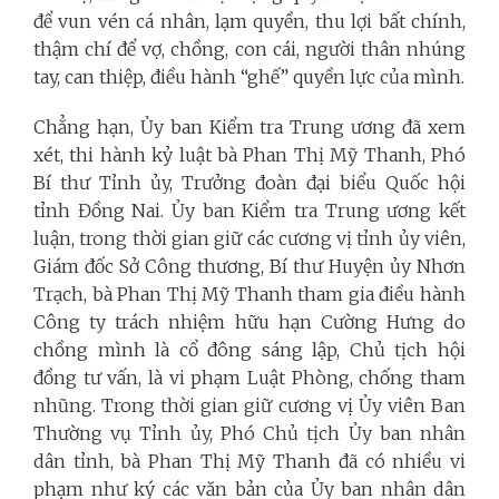
để vun vén cá nhân, lạm quyền, thu lợi bất chính,
thậm chí để vợ, chồng, con cái, người thân nhúng
tay, can thiệp, điều hành “ghế” quyền lực của mình.
Chẳng hạn, Ủy ban Kiểm tra Trung ương đã xem
xét, thi hành kỷ luật bà Phan Thị Mỹ Thanh, Phó
Bí thư Tỉnh ủy, Trưởng đoàn đại biểu Quốc hội
tỉnh Đồng Nai. Ủy ban Kiểm tra Trung ương kết
luận, trong thời gian giữ các cương vị tỉnh ủy viên,
Giám đốc Sở Công thương, Bí thư Huyện ủy Nhơn
Trạch, bà Phan Thị Mỹ Thanh tham gia điều hành
Công ty trách nhiệm hữu hạn Cường Hưng do
chồng mình là cổ đông sáng lập, Chủ tịch hội
đồng tư vấn, là vi phạm Luật Phòng, chống tham
nhũng. Trong thời gian giữ cương vị Ủy viên Ban
Thường vụ Tỉnh ủy, Phó Chủ tịch Ủy ban nhân
dân tỉnh, bà Phan Thị Mỹ Thanh đã có nhiều vi
phạm như ký các văn bản của Ủy ban nhân dân