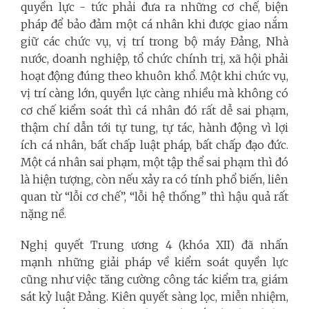
quyền lực - tức phải đưa ra những cơ chế, biện
pháp để bảo đảm một cá nhân khi được giao nắm
giữ các chức vụ, vị trí trong bộ máy Đảng, Nhà
nước, doanh nghiệp, tổ chức chính trị, xã hội phải
hoạt động đúng theo khuôn khổ. Một khi chức vụ,
vị trí càng lớn, quyền lực càng nhiều mà không có
cơ chế kiểm soát thì cá nhân đó rất dễ sai phạm,
thậm chí dẫn tới tự tung, tự tác, hành động vì lợi
ích cá nhân, bất chấp luật pháp, bất chấp đạo đức.
Một cá nhân sai phạm, một tập thể sai phạm thì đó
là hiện tượng, còn nếu xảy ra có tính phổ biến, liên
quan từ “lỗi cơ chế”, “lỗi hệ thống” thì hậu quả rất
nặng nề.
Nghị quyết Trung ương 4 (khóa XII) đã nhấn
mạnh những giải pháp về kiểm soát quyền lực
cũng như việc tăng cường công tác kiểm tra, giám
sát kỷ luật Đảng. Kiên quyết sàng lọc, miễn nhiệm,