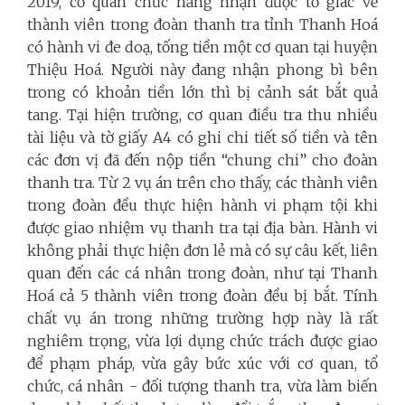
2019, cơ quan chức năng nhận được tố giác về
thành viên trong đoàn thanh tra tỉnh Thanh Hoá
có hành vi đe doạ, tống tiền một cơ quan tại huyện
Thiệu Hoá. Người này đang nhận phong bì bên
trong có khoản tiền lớn thì bị cảnh sát bắt quả
tang. Tại hiện trường, cơ quan điều tra thu nhiều
tài liệu và tờ giấy A4 có ghi chi tiết số tiền và tên
các đơn vị đã đến nộp tiền “chung chi” cho đoàn
thanh tra. Từ 2 vụ án trên cho thấy, các thành viên
trong đoàn đều thực hiện hành vi phạm tội khi
được giao nhiệm vụ thanh tra tại địa bàn. Hành vi
không phải thực hiện đơn lẻ mà có sự câu kết, liên
quan đến các cá nhân trong đoàn, như tại Thanh
Hoá cả 5 thành viên trong đoàn đều bị bắt. Tính
chất vụ án trong những trường hợp này là rất
nghiêm trọng, vừa lợi dụng chức trách được giao
để phạm pháp, vừa gây bức xúc với cơ quan, tổ
chức, cá nhân - đối tượng thanh tra, vừa làm biến