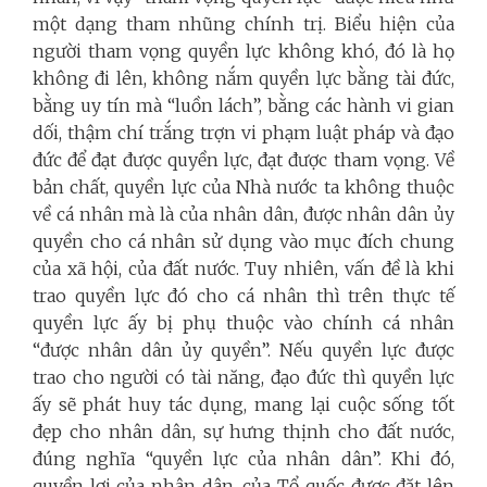
một dạng tham nhũng chính trị. Biểu hiện của
người tham vọng quyền lực không khó, đó là họ
không đi lên, không nắm quyền lực bằng tài đức,
bằng uy tín mà “luồn lách”, bằng các hành vi gian
dối, thậm chí trắng trợn vi phạm luật pháp và đạo
đức để đạt được quyền lực, đạt được tham vọng. Về
bản chất, quyền lực của Nhà nước ta không thuộc
về cá nhân mà là của nhân dân, được nhân dân ủy
quyền cho cá nhân sử dụng vào mục đích chung
của xã hội, của đất nước. Tuy nhiên, vấn đề là khi
trao quyền lực đó cho cá nhân thì trên thực tế
quyền lực ấy bị phụ thuộc vào chính cá nhân
“được nhân dân ủy quyền”. Nếu quyền lực được
trao cho người có tài năng, đạo đức thì quyền lực
ấy sẽ phát huy tác dụng, mang lại cuộc sống tốt
đẹp cho nhân dân, sự hưng thịnh cho đất nước,
đúng nghĩa “quyền lực của nhân dân”. Khi đó,
quyền lợi của nhân dân, của Tổ quốc được đặt lên