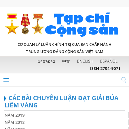
CƠ QUAN LÝ LUẬN CHÍNH TRỊ CỦA BAN CHẤP HÀNH
TRUNG ƯƠNG ĐẢNG CỘNG SẢN VIỆT NAM
ພາສາລາວ
中文
ENGLISH
ESPAÑOL
ISSN 2734-9071
CÁC BÀI CHUYÊN LUẬN ĐẠT GIẢI BÚA
LIỀM VÀNG
NĂM 2019
NĂM 2018