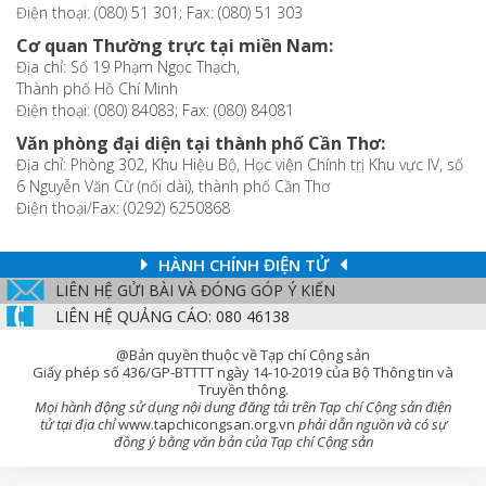
Điện thoại: (080) 51 301; Fax: (080) 51 303
Cơ quan Thường trực tại miền Nam:
Địa chỉ: Số 19 Phạm Ngọc Thạch,
Thành phố Hồ Chí Minh
Điện thoại: (080) 84083; Fax: (080) 84081
Văn phòng đại diện tại thành phố Cần Thơ:
Địa chỉ: Phòng 302, Khu Hiệu Bộ, Học viện Chính trị Khu vực IV, số
6 Nguyễn Văn Cừ (nối dài), thành phố Cần Thơ
Điện thoại/Fax: (0292) 6250868
HÀNH CHÍNH ĐIỆN TỬ
LIÊN HỆ GỬI BÀI VÀ ĐÓNG GÓP Ý KIẾN
LIÊN HỆ QUẢNG CÁO: 080 46138
@Bản quyền thuộc về Tạp chí Cộng sản
Giấy phép số 436/GP-BTTTT ngày 14-10-2019 của Bộ Thông tin và
Truyền thông.
Mọi hành động sử dụng nội dung đăng tải trên Tạp chí Cộng sản điện
tử tại địa chỉ
www.tapchicongsan.org.vn
phải dẫn nguồn và có sự
đồng ý bằng văn bản của Tạp chí Cộng sản