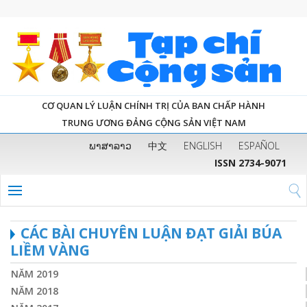
CƠ QUAN LÝ LUẬN CHÍNH TRỊ CỦA BAN CHẤP HÀNH
TRUNG ƯƠNG ĐẢNG CỘNG SẢN VIỆT NAM
ພາສາລາວ
中文
ENGLISH
ESPAÑOL
ISSN 2734-9071
CÁC BÀI CHUYÊN LUẬN ĐẠT GIẢI BÚA
LIỀM VÀNG
NĂM 2019
NĂM 2018