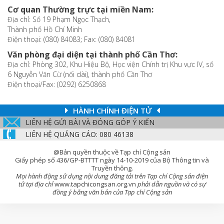
Cơ quan Thường trực tại miền Nam:
Địa chỉ: Số 19 Phạm Ngọc Thạch,
Thành phố Hồ Chí Minh
Điện thoại: (080) 84083; Fax: (080) 84081
Văn phòng đại diện tại thành phố Cần Thơ:
Địa chỉ: Phòng 302, Khu Hiệu Bộ, Học viện Chính trị Khu vực IV, số
6 Nguyễn Văn Cừ (nối dài), thành phố Cần Thơ
Điện thoại/Fax: (0292) 6250868
HÀNH CHÍNH ĐIỆN TỬ
LIÊN HỆ GỬI BÀI VÀ ĐÓNG GÓP Ý KIẾN
LIÊN HỆ QUẢNG CÁO: 080 46138
@Bản quyền thuộc về Tạp chí Cộng sản
Giấy phép số 436/GP-BTTTT ngày 14-10-2019 của Bộ Thông tin và
Truyền thông.
Mọi hành động sử dụng nội dung đăng tải trên Tạp chí Cộng sản điện
tử tại địa chỉ
www.tapchicongsan.org.vn
phải dẫn nguồn và có sự
đồng ý bằng văn bản của Tạp chí Cộng sản