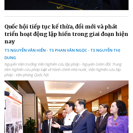
Quốc hội tiếp tục kế thừa, đổi mới và phát
triển hoạt động lập hiến trong giai đoạn hiện
nay
TS NGUYỄN VĂN HIỂN - TS PHAN VĂN NGỌC - TS NGUYỄN THỊ
DUNG
Nguyên Viện trưởng Viện Nghiên cứu lập pháp - Nguyên Giám đốc Trung
tâm Nghiên cứu pháp luật về hành chính nhà nước, Viện Nghiên cứu lập
pháp - Văn phòng Quốc hội