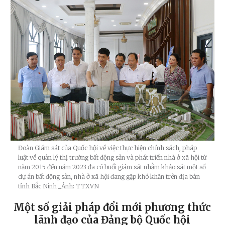
Đoàn Giám sát của Quốc hội về việc thực hiện chính sách, pháp
luật về quản lý thị trường bất động sản và phát triển nhà ở xã hội từ
năm 2015 đến năm 2023 đã có buổi giám sát nhằm khảo sát một số
dự án bất động sản, nhà ở xã hội đang gặp khó khăn trên địa bàn
tỉnh Bắc Ninh
_Ảnh: TTXVN
Một số giải pháp đổi mới phương thức
lãnh đạo của Đảng bộ Quốc hội