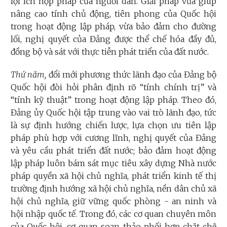
lợi ích hợp pháp của người dân. Giải pháp vừa giúp
nâng cao tính chủ động, tiên phong của Quốc hội
trong hoạt động lập pháp, vừa bảo đảm cho đường
lối, nghị quyết của Đảng được thể chế hóa đầy đủ,
đồng bộ và sát với thực tiễn phát triển của đất nước.
Thứ năm,
đổi mới phương thức lãnh đạo của Đảng bộ
Quốc hội đòi hỏi phân định rõ “tính chính trị” và
“tính kỹ thuật” trong hoạt động lập pháp. Theo đó,
Đảng ủy Quốc hội tập trung vào vai trò lãnh đạo, tức
là sự định hướng chiến lược, lựa chọn ưu tiên lập
pháp phù hợp với cương lĩnh, nghị quyết của Đảng
và yêu cầu phát triển đất nước; bảo đảm hoạt động
lập pháp luôn bám sát mục tiêu xây dựng Nhà nước
pháp quyền xã hội chủ nghĩa, phát triển kinh tế thị
trường định hướng xã hội chủ nghĩa, nền dân chủ xã
hội chủ nghĩa, giữ vững quốc phòng - an ninh và
hội nhập quốc tế. Trong đó, các cơ quan chuyên môn
của Quốc hội, cơ quan soạn thảo phối hợp chặt chẽ