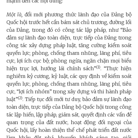
mạnh đến các nội dung:
Một là,
đổi mới phương thức lãnh đạo của Đảng bộ
Quốc hội trước hết cần bám sát chủ trương, đường lối
của Đảng, trong đó có công tác lập pháp, như “Bảo
đảm sự lãnh đạo toàn diện, trực tiếp của Đảng trong
công tác xây dựng pháp luật, tăng cường kiểm soát
quyền lực; phòng, chống tham nhũng, lãng phí, tiêu
cực, lợi ích cục bộ; phòng ngừa, ngăn chặn mọi biểu
(1)
hiện trục lợi, hướng lái chính sách”
. “Thực hiện
nghiêm kỷ cương, kỷ luật, các quy định về kiểm soát
quyền lực, phòng, chống tham nhũng, lãng phí, tiêu
cực, “lợi ích nhóm” trong xây dựng và thi hành pháp
(2)
luật”
. Tiếp tục đổi mới tư duy, bảo đảm sự lãnh đạo
toàn diện, trực tiếp của Đảng bộ Quốc hội trong công
tác lập hiến, lập pháp, giám sát, quyết định các vấn đề
quan trọng của đất nước, hoạt động đối ngoại của
Quốc hội, lấy hoàn thiện thể chế phát triển đất nước
làm khâu đột phá, khuyến khích sáng tạo, giải