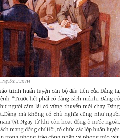
30 _Nguồn: TTXVN
giáo trình huấn luyện cán bộ đầu tiên của Đảng ta,
ệnh, "Trước hết phải có đảng cách mệnh…Đảng có
ư người cầm lái có vững thuyền mới chạy. Đảng
t...Đảng mà không có chủ nghĩa cũng như người
nam”(4). Ngay từ khi còn hoạt động ở nước ngoài,
ách mạng đồng chí Hội, tổ chức các lớp huấn luyện
nin trong phong trào công nhân và phong trào yêu