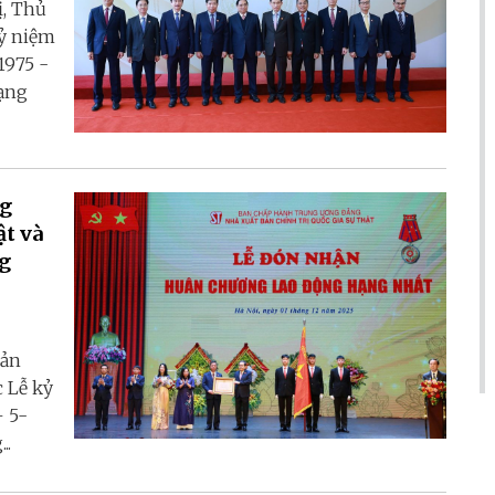
ị, Thủ
ỷ niệm
1975 -
ạng
ng
ật và
g
bản
c Lễ kỷ
– 5-
..