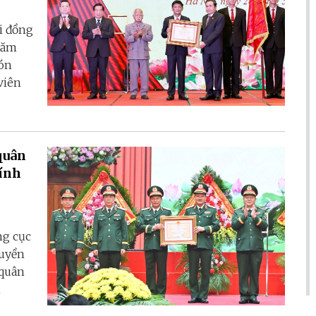
i đồng
năm
đón
viên
quân
ính
ng cục
ruyền
 quân
n