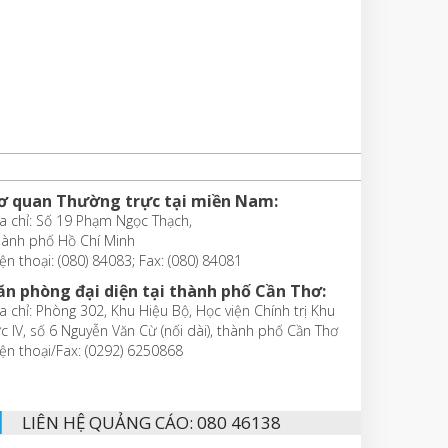
ơ quan Thường trực tại miền Nam:
a chỉ: Số 19 Phạm Ngọc Thạch,
hành phố Hồ Chí Minh
ện thoại: (080) 84083; Fax: (080) 84081
ăn phòng đại diện tại thành phố Cần Thơ:
a chỉ: Phòng 302, Khu Hiệu Bộ, Học viện Chính trị Khu
c IV, số 6 Nguyễn Văn Cừ (nối dài), thành phố Cần Thơ
ện thoại/Fax: (0292) 6250868
LIÊN HỆ QUẢNG CÁO: 080 46138