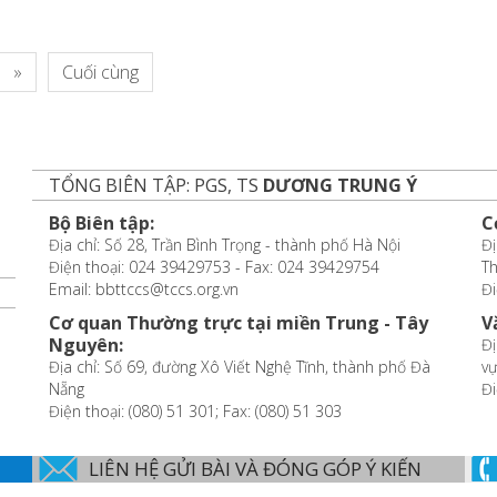
»
Cuối cùng
TỔNG BIÊN TẬP: PGS, TS
DƯƠNG TRUNG Ý
Bộ Biên tập:
C
Địa chỉ: Số 28, Trần Bình Trọng - thành phố Hà Nội
Đị
Điện thoại: 024 39429753 - Fax: 024 39429754
T
Email: bbttccs@tccs.org.vn
Đi
Cơ quan Thường trực tại miền Trung - Tây
V
Nguyên:
Đị
Địa chỉ: Số 69, đường Xô Viết Nghệ Tĩnh, thành phố Đà
vự
Nẵng
Đi
Điện thoại: (080) 51 301; Fax: (080) 51 303
LIÊN HỆ GỬI BÀI VÀ ĐÓNG GÓP Ý KIẾN