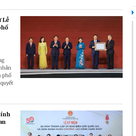
ự Lễ
phố
ng
 nhân
h phố
 quyết
hính
an