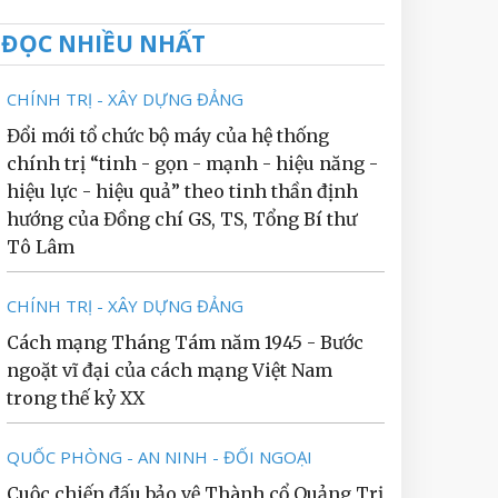
ĐỌC NHIỀU NHẤT
CHÍNH TRỊ - XÂY DỰNG ĐẢNG
Đổi mới tổ chức bộ máy của hệ thống
chính trị “tinh - gọn - mạnh - hiệu năng -
hiệu lực - hiệu quả” theo tinh thần định
hướng của Đồng chí GS, TS, Tổng Bí thư
Tô Lâm
CHÍNH TRỊ - XÂY DỰNG ĐẢNG
Cách mạng Tháng Tám năm 1945 - Bước
ngoặt vĩ đại của cách mạng Việt Nam
trong thế kỷ XX
QUỐC PHÒNG - AN NINH - ĐỐI NGOẠI
Cuộc chiến đấu bảo vệ Thành cổ Quảng Trị