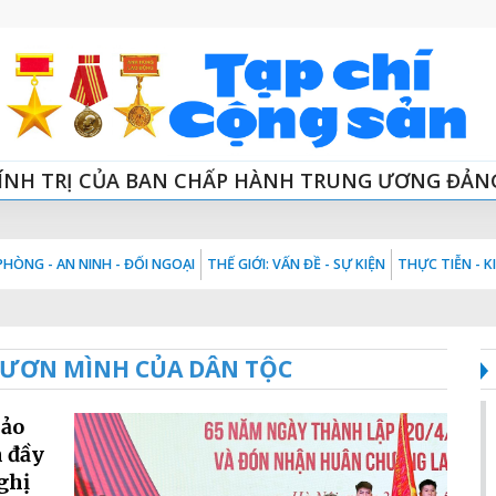
ÍNH TRỊ CỦA BAN CHẤP HÀNH TRUNG ƯƠNG ĐẢN
HÒNG - AN NINH - ĐỐI NGOẠI
THẾ GIỚI: VẤN ĐỀ - SỰ KIỆN
THỰC TIỄN - 
VƯƠN MÌNH CỦA DÂN TỘC
Bảo
n đầy
ghị