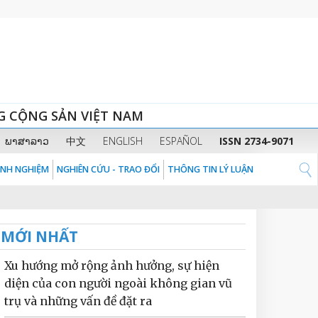
G CỘNG SẢN VIỆT NAM
ພາສາລາວ
中文
ENGLISH
ESPAÑOL
ISSN 2734-9071
KINH NGHIỆM
NGHIÊN CỨU - TRAO ĐỔI
THÔNG TIN LÝ LUẬN
MỚI NHẤT
Xu hướng mở rộng ảnh hưởng, sự hiện
diện của con người ngoài không gian vũ
trụ và những vấn đề đặt ra