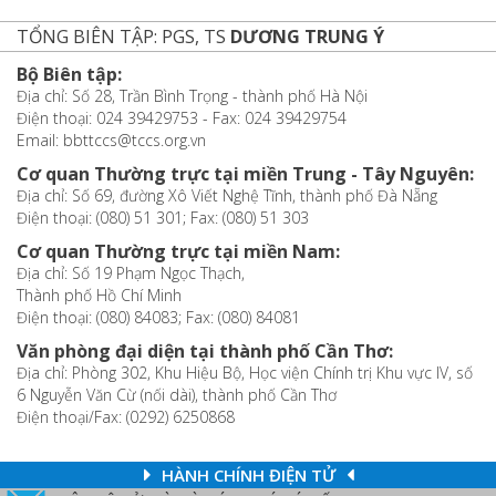
TỔNG BIÊN TẬP: PGS, TS
DƯƠNG TRUNG Ý
Bộ Biên tập:
Địa chỉ: Số 28, Trần Bình Trọng - thành phố Hà Nội
Điện thoại: 024 39429753 - Fax: 024 39429754
Email: bbttccs@tccs.org.vn
Cơ quan Thường trực tại miền Trung - Tây Nguyên:
Địa chỉ: Số 69, đường Xô Viết Nghệ Tĩnh, thành phố Đà Nẵng
Điện thoại: (080) 51 301; Fax: (080) 51 303
Cơ quan Thường trực tại miền Nam:
Địa chỉ: Số 19 Phạm Ngọc Thạch,
Thành phố Hồ Chí Minh
Điện thoại: (080) 84083; Fax: (080) 84081
Văn phòng đại diện tại thành phố Cần Thơ:
Địa chỉ: Phòng 302, Khu Hiệu Bộ, Học viện Chính trị Khu vực IV, số
6 Nguyễn Văn Cừ (nối dài), thành phố Cần Thơ
Điện thoại/Fax: (0292) 6250868
HÀNH CHÍNH ĐIỆN TỬ