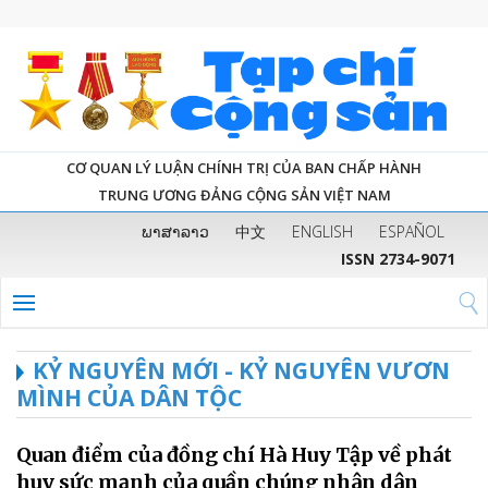
CƠ QUAN LÝ LUẬN CHÍNH TRỊ CỦA BAN CHẤP HÀNH
TRUNG ƯƠNG ĐẢNG CỘNG SẢN VIỆT NAM
ພາສາລາວ
中文
ENGLISH
ESPAÑOL
ISSN 2734-9071
KỶ NGUYÊN MỚI - KỶ NGUYÊN VƯƠN
MÌNH CỦA DÂN TỘC
Quan điểm của đồng chí Hà Huy Tập về phát
huy sức mạnh của quần chúng nhân dân