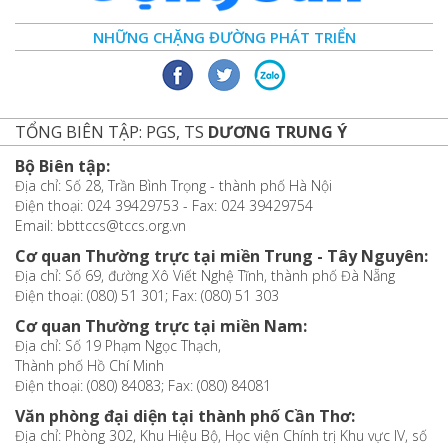
NHỮNG CHẶNG ĐƯỜNG PHÁT TRIỂN
TỔNG BIÊN TẬP: PGS, TS
DƯƠNG TRUNG Ý
Bộ Biên tập:
Địa chỉ: Số 28, Trần Bình Trọng - thành phố Hà Nội
Điện thoại: 024 39429753 - Fax: 024 39429754
Email: bbttccs@tccs.org.vn
Cơ quan Thường trực tại miền Trung - Tây Nguyên:
Địa chỉ: Số 69, đường Xô Viết Nghệ Tĩnh, thành phố Đà Nẵng
Điện thoại: (080) 51 301; Fax: (080) 51 303
Cơ quan Thường trực tại miền Nam:
Địa chỉ: Số 19 Phạm Ngọc Thạch,
Thành phố Hồ Chí Minh
Điện thoại: (080) 84083; Fax: (080) 84081
Văn phòng đại diện tại thành phố Cần Thơ:
Địa chỉ: Phòng 302, Khu Hiệu Bộ, Học viện Chính trị Khu vực IV, số