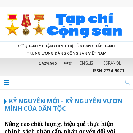
CƠ QUAN LÝ LUẬN CHÍNH TRỊ CỦA BAN CHẤP HÀNH
TRUNG ƯƠNG ĐẢNG CỘNG SẢN VIỆT NAM
ພາສາລາວ
中文
ENGLISH
ESPAÑOL
ISSN 2734-9071
KỶ NGUYÊN MỚI - KỶ NGUYÊN VƯƠN
MÌNH CỦA DÂN TỘC
Nâng cao chất lượng, hiệu quả thực hiện
chính sách phân cấp, phân quyền đối với