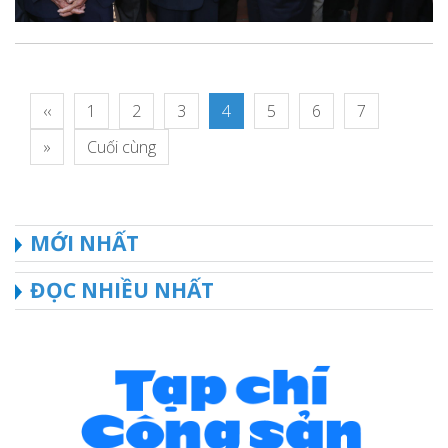
‹‹
1
2
3
4
5
6
7
»
Cuối cùng
MỚI NHẤT
ĐỌC NHIỀU NHẤT