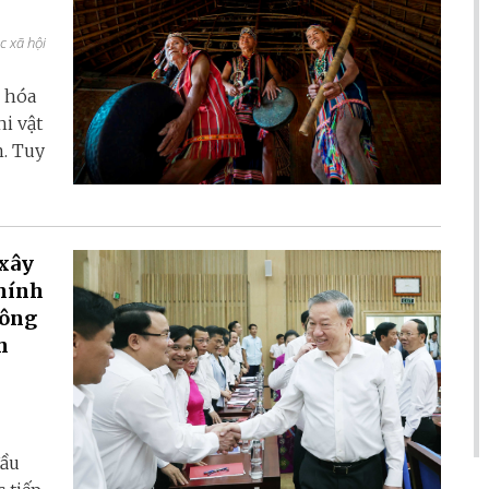
c xã hội
 hóa
hi vật
n. Tuy
 xây
chính
công
h
đầu