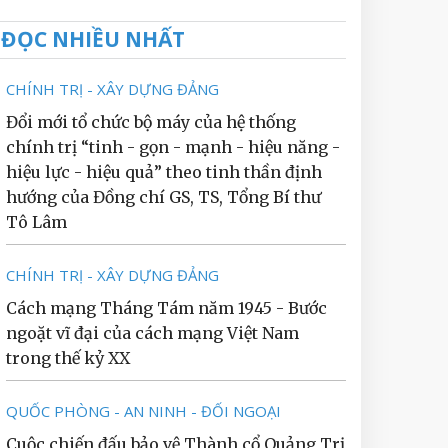
ĐỌC NHIỀU NHẤT
CHÍNH TRỊ - XÂY DỰNG ĐẢNG
Đổi mới tổ chức bộ máy của hệ thống
chính trị “tinh - gọn - mạnh - hiệu năng -
hiệu lực - hiệu quả” theo tinh thần định
hướng của Đồng chí GS, TS, Tổng Bí thư
Tô Lâm
CHÍNH TRỊ - XÂY DỰNG ĐẢNG
Cách mạng Tháng Tám năm 1945 - Bước
ngoặt vĩ đại của cách mạng Việt Nam
trong thế kỷ XX
QUỐC PHÒNG - AN NINH - ĐỐI NGOẠI
Cuộc chiến đấu bảo vệ Thành cổ Quảng Trị