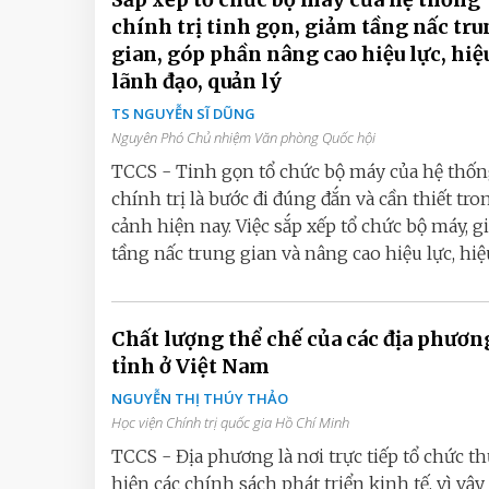
chính trị tinh gọn, giảm tầng nấc tr
gian, góp phần nâng cao hiệu lực, hiệ
lãnh đạo, quản lý
TS NGUYỄN SĨ DŨNG
Nguyên Phó Chủ nhiệm Văn phòng Quốc hội
TCCS - Tinh gọn tổ chức bộ máy của hệ thố
chính trị là bước đi đúng đắn và cần thiết tro
cảnh hiện nay. Việc sắp xếp tổ chức bộ máy, 
tầng nấc trung gian và nâng cao hiệu lực, hiệu
Chất lượng thể chế của các địa phươn
tỉnh ở Việt Nam
NGUYỄN THỊ THÚY THẢO
Học viện Chính trị quốc gia Hồ Chí Minh
TCCS - Địa phương là nơi trực tiếp tổ chức t
hiện các chính sách phát triển kinh tế, vì vậy