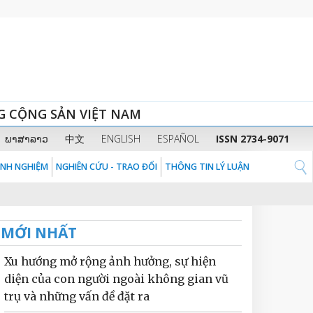
G CỘNG SẢN VIỆT NAM
ພາສາລາວ
中文
ENGLISH
ESPAÑOL
ISSN 2734-9071
KINH NGHIỆM
NGHIÊN CỨU - TRAO ĐỔI
THÔNG TIN LÝ LUẬN
MỚI NHẤT
Xu hướng mở rộng ảnh hưởng, sự hiện
diện của con người ngoài không gian vũ
trụ và những vấn đề đặt ra