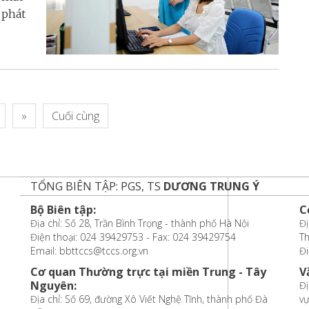
̣ phát
»
Cuối cùng
TỔNG BIÊN TẬP: PGS, TS
DƯƠNG TRUNG Ý
Bộ Biên tập:
C
Địa chỉ: Số 28, Trần Bình Trọng - thành phố Hà Nội
Đị
Điện thoại: 024 39429753 - Fax: 024 39429754
T
Email: bbttccs@tccs.org.vn
Đi
Cơ quan Thường trực tại miền Trung - Tây
V
Nguyên:
Đị
Địa chỉ: Số 69, đường Xô Viết Nghệ Tĩnh, thành phố Đà
vự