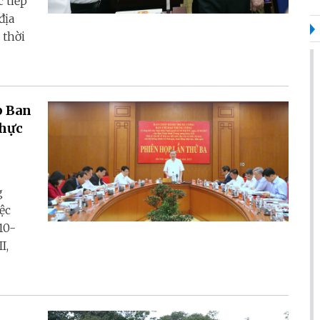
 tiếp
địa
 thời
p Ban
thực
g
ệc
10-
I,