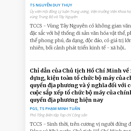
TS NGUYỄN DUY THỤY
Ủy viên Hội đồng Lý luận Trung ương, Viện trưởng Viện Khoa họ
vùng Trung Bộ và Tây Nguyên
TCCS - Vùng Tây Nguyên có không gian văn
đặc sắc với hệ thống di sản văn hóa vật thể, p
thể phong phú, đa dạng, độc đáo, có giá trị lớ
nhiên, bối cảnh phát triển kinh tế - xã hội...
Chỉ dẫn của Chủ tịch Hồ Chí Minh về
dựng, kiện toàn tổ chức bộ máy của 
quyền địa phương và ý nghĩa đối với 
cuộc sắp xếp tổ chức bộ máy của chín
quyền địa phương hiện nay
PGS, TS PHẠM MINH TUẤN
Phó Tổng Biên tập Tạp chí Cộng sản
TCCS - Sinh thời, trên cương vị người đứng 