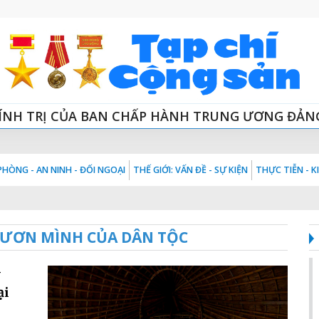
ÍNH TRỊ CỦA BAN CHẤP HÀNH TRUNG ƯƠNG ĐẢN
HÒNG - AN NINH - ĐỐI NGOẠI
THẾ GIỚI: VẤN ĐỀ - SỰ KIỆN
THỰC TIỄN - 
VƯƠN MÌNH CỦA DÂN TỘC
y
ại