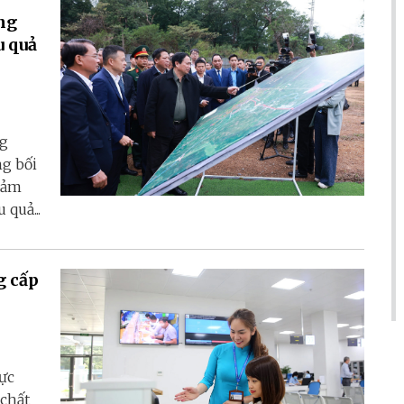
ung
u quả
ng
ng bối
giảm
 quả...
g cấp
hực
 chất