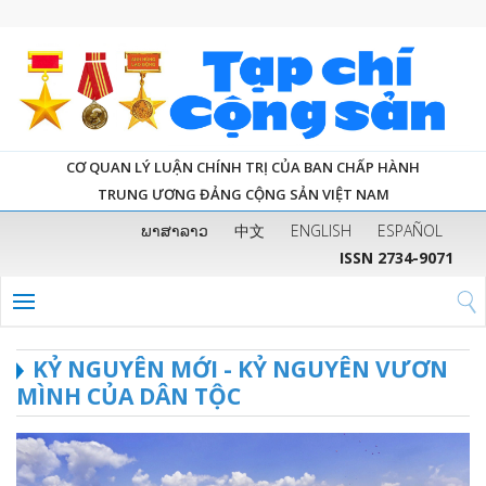
CƠ QUAN LÝ LUẬN CHÍNH TRỊ CỦA BAN CHẤP HÀNH
TRUNG ƯƠNG ĐẢNG CỘNG SẢN VIỆT NAM
ພາສາລາວ
中文
ENGLISH
ESPAÑOL
ISSN 2734-9071
KỶ NGUYÊN MỚI - KỶ NGUYÊN VƯƠN
MÌNH CỦA DÂN TỘC