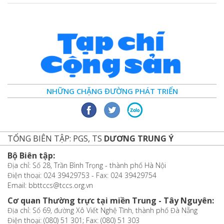
NHỮNG CHẶNG ĐƯỜNG PHÁT TRIỂN
TỔNG BIÊN TẬP: PGS, TS
DƯƠNG TRUNG Ý
Bộ Biên tập:
Địa chỉ: Số 28, Trần Bình Trọng - thành phố Hà Nội
Điện thoại: 024 39429753 - Fax: 024 39429754
Email: bbttccs@tccs.org.vn
Cơ quan Thường trực tại miền Trung - Tây Nguyên:
Địa chỉ: Số 69, đường Xô Viết Nghệ Tĩnh, thành phố Đà Nẵng
Điện thoại: (080) 51 301; Fax: (080) 51 303