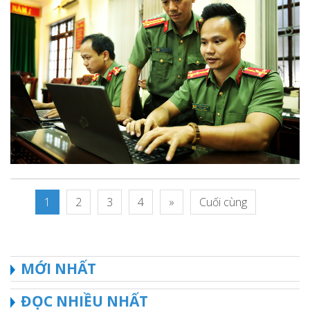
1
2
3
4
»
Cuối cùng
MỚI NHẤT
ĐỌC NHIỀU NHẤT