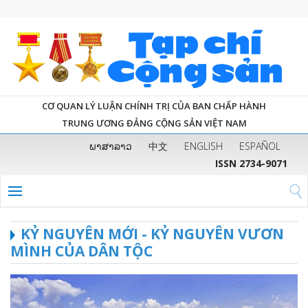
CƠ QUAN LÝ LUẬN CHÍNH TRỊ CỦA BAN CHẤP HÀNH
TRUNG ƯƠNG ĐẢNG CỘNG SẢN VIỆT NAM
ພາສາລາວ
中文
ENGLISH
ESPAÑOL
ISSN 2734-9071
KỶ NGUYÊN MỚI - KỶ NGUYÊN VƯƠN
MÌNH CỦA DÂN TỘC