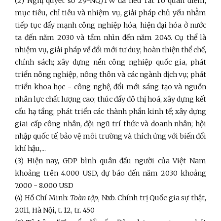
(2) Nghị quyết số 29-NQ/TW đã nêu rất rõ quan điểm,
mục tiêu, chỉ tiêu và nhiệm vụ, giải pháp chủ yếu nhằm
tiếp tục đẩy mạnh công nghiệp hóa, hiện đại hóa ở nước
ta đến năm 2030 và tầm nhìn đến năm 2045. Cụ thể là
nhiệm vụ, giải pháp về đổi mới tư duy; hoàn thiện thể chế,
chính sách; xây dựng nền công nghiệp quốc gia, phát
triển nông nghiệp, nông thôn và các ngành dịch vụ; phát
triển khoa học - công nghệ, đổi mới sáng tạo và nguồn
nhân lực chất lượng cao; thúc đẩy đô thị hoá, xây dựng kết
cấu hạ tầng; phát triển các thành phần kinh tế; xây dựng
giai cấp công nhân, đội ngũ trí thức và doanh nhân; hội
nhập quốc tế, bảo vệ môi trường và thích ứng với biến đổi
khí hậu,...
(3) Hiện nay, GDP bình quân đầu người của Việt Nam
khoảng trên 4.000 USD, dự báo đến năm 2030 khoảng
7.000 - 8.000 USD
(4) Hồ Chí Minh:
Toàn tập
, Nxb. Chính trị Quốc gia sự thật,
2011, Hà Nội, t. 12, tr. 450