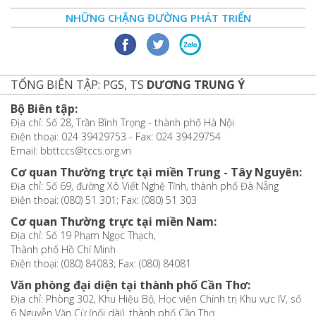
NHỮNG CHẶNG ĐƯỜNG PHÁT TRIỂN
TỔNG BIÊN TẬP: PGS, TS
DƯƠNG TRUNG Ý
Bộ Biên tập:
Địa chỉ: Số 28, Trần Bình Trọng - thành phố Hà Nội
Điện thoại: 024 39429753 - Fax: 024 39429754
Email: bbttccs@tccs.org.vn
Cơ quan Thường trực tại miền Trung - Tây Nguyên:
Địa chỉ: Số 69, đường Xô Viết Nghệ Tĩnh, thành phố Đà Nẵng
Điện thoại: (080) 51 301; Fax: (080) 51 303
Cơ quan Thường trực tại miền Nam:
Địa chỉ: Số 19 Phạm Ngọc Thạch,
Thành phố Hồ Chí Minh
Điện thoại: (080) 84083; Fax: (080) 84081
Văn phòng đại diện tại thành phố Cần Thơ:
Địa chỉ: Phòng 302, Khu Hiệu Bộ, Học viện Chính trị Khu vực IV, số
6 Nguyễn Văn Cừ (nối dài), thành phố Cần Thơ