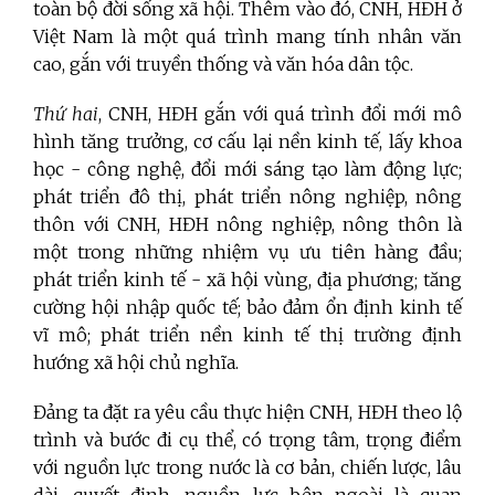
toàn bộ đời sống xã hội. Thêm vào đó, CNH, HĐH ở
Việt Nam là một quá trình mang tính nhân văn
cao, gắn với truyền thống và văn hóa dân tộc.
Thứ hai
, CNH, HĐH gắn với quá trình đổi mới mô
hình tăng trưởng, cơ cấu lại nền kinh tế, lấy khoa
học - công nghệ, đổi mới sáng tạo làm động lực;
phát triển đô thị, phát triển nông nghiệp, nông
thôn với CNH, HĐH nông nghiệp, nông thôn là
một trong những nhiệm vụ ưu tiên hàng đầu;
phát triển kinh tế - xã hội vùng, địa phương; tăng
cường hội nhập quốc tế; bảo đảm ổn định kinh tế
vĩ mô; phát triển nền kinh tế thị trường định
hướng xã hội chủ nghĩa.
Đảng ta đặt ra yêu cầu thực hiện CNH, HĐH theo lộ
trình và bước đi cụ thể, có trọng tâm, trọng điểm
với nguồn lực trong nước là cơ bản, chiến lược, lâu
dài, quyết định, nguồn lực bên ngoài là quan