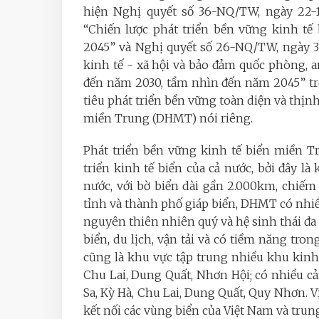
hiện Nghị quyết số 36-NQ/TW, ngày 22-1
“Chiến lược phát triển bền vững kinh t
2045” và Nghị quyết số 26-NQ/TW, ngày 3-1
kinh tế - xã hội và bảo đảm quốc phòng,
đến năm 2030, tầm nhìn đến năm 2045” tr
tiêu phát triển bền vững toàn diện và thị
miền Trung (DHMT) nói riêng.
Phát triển bền vững kinh tế biển miền Tr
triển kinh tế biển của cả nước, bởi đây là
nước, với bờ biển dài gần 2.000km, chiếm
tỉnh và thành phố giáp biển, DHMT có nhiều
nguyên thiên nhiên quý và hệ sinh thái đa d
biển, du lịch, vận tải và có tiềm năng tron
cũng là khu vực tập trung nhiều khu kinh
Chu Lai, Dung Quất, Nhơn Hội; có nhiều c
Sa, Kỳ Hà, Chu Lai, Dung Quất, Quy Nhơn. Vị
kết nối các vùng biển của Việt Nam và trung