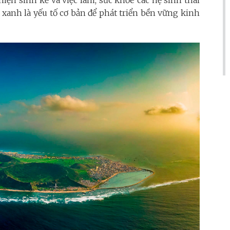
iện sinh kế và việc làm, sức khỏe các hệ sinh thái
n xanh là yếu tố cơ bản để phát triển bền vững kinh