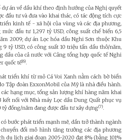
 dự án về dầu khí theo định hướng của Nghị quyết
đầu tư và đưa vào khai thác, có tác động tích cực
triển kinh tế - xã hội của vùng và các địa phương,
mức đầu tư 1,297 tỷ USD, công suất chế biến 6,5
ừ năm 2009; dự án Lọc hóa dầu Nghi Sơn thuộc Khu
 9 tỷ USD, có công suất 10 triệu tấn dầu thô/năm,
g dầu của cả nước với Cảng tổng hợp quốc tế Nghi
(6)
r quốc tế
.
phát triển khí từ mỏ Cá Voi Xanh nằm cách bờ biển
o Tập đoàn ExxonMobil của Mỹ là nhà điều hành.
h các hạng mục, tổng sản lượng khí hàng năm khai
m3 kết nối với Nhà máy Lọc dầu Dung Quất phục vụ
(7)
0 tỷ đồng/năm đang được đầu tư xây dựng
.
 có bước phát triển mạnh mẽ, dần trở thành ngành
 chuyển đổi mô hình tăng trưởng các địa phương
ch du lịch giai đoạn 2005-2020 đạt 8% (bằng 101%