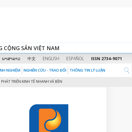
G CỘNG SẢN VIỆT NAM
ພາສາລາວ
中文
ENGLISH
ESPAÑOL
ISSN 2734-9071
KINH NGHIỆM
NGHIÊN CỨU - TRAO ĐỔI
THÔNG TIN LÝ LUẬN
 TRIỂN KINH TẾ NHANH VÀ BỀN VỮNG Ở VIỆT NAM
CHUYỂN ĐỔI SỐ TRONG
2