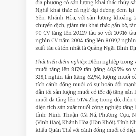
địa phương có sản lượng khai thác thủy sả
Nghề khai thác cá ngừ đại dương đem lại 
Yên, Khánh Hòa, với sản lượng khoảng 20
chuyển dịch, giảm tàu khai thác gần bờ, tăn
90 CV tăng lên 20.119 tàu so với 10.916 tà
nghìn CV năm 2004 tăng lên 8.039,7 nghìn 
suất tàu cá lớn nhất là Quảng Ngãi, Bình 
Phát triển diêm nghiệp:
Diêm nghiệp trong v
muối tăng lên 817,9 tấn (tăng 40,95% so 
328,1 nghìn tấn (tăng 62,%), lượng muối c
tích cánh đồng muối có sự hoán đổi mạnh
dẫn tới sản lượng muối có tốc độ tăng sản
muối đã tăng lên 5.174,2ha; trong đó, diện
diện tích sản xuất muối công nghiệp tăng l
tỉnh: Ninh Thuận (Cà Ná, Phương Cựu, N
(Vĩnh Hảo), Khánh Hòa (Hòn Khói). Tỉnh 
khẩu Quán Thẻ với cánh đồng muối có diện 