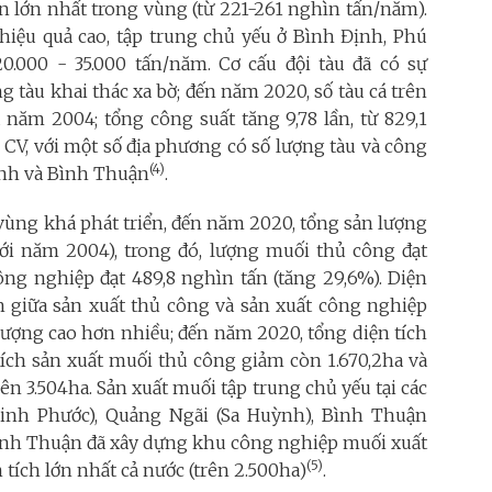
n lớn nhất trong vùng (từ 221-261 nghìn tấn/năm).
hiệu quả cao, tập trung chủ yếu ở Bình Định, Phú
.000 - 35.000 tấn/năm. Cơ cấu đội tàu đã có sự
g tàu khai thác xa bờ; đến năm 2020, số tàu cá trên
u năm 2004; tổng công suất tăng 9,78 lần, từ 829,1
CV, với một số địa phương có số lượng tàu và công
(4)
Định và Bình Thuận
.
ùng khá phát triển, đến năm 2020, tổng sản lượng
với năm 2004), trong đó, lượng muối thủ công đạt
ông nghiệp đạt 489,8 nghìn tấn (tăng 29,6%). Diện
 giữa sản xuất thủ công và sản xuất công nghiệp
 lượng cao hơn nhiều; đến năm 2020, tổng diện tích
 tích sản xuất muối thủ công giảm còn 1.670,2ha và
ên 3.504ha. Sản xuất muối tập trung chủ yếu tại các
inh Phước), Quảng Ngãi (Sa Huỳnh), Bình Thuận
Ninh Thuận đã xây dựng khu công nghiệp muối xuất
(5)
tích lớn nhất cả nước (trên 2.500ha)
.