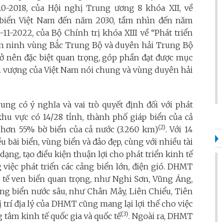
0-2018, của Hội nghị Trung ương 8 khóa XII, về
ế biển Việt Nam đến năm 2030, tầm nhìn đến năm
1-2022, của Bộ Chính trị khóa XIII về “Phát triển
 an ninh vùng Bắc Trung Bộ và duyên hải Trung Bộ
ở nên đặc biệt quan trọng, góp phần đạt được mục
nh vượng của Việt Nam nói chung và vùng duyên hải
ung có ý nghĩa và vai trò quyết định đối với phát
 khu vực có 14/28 tỉnh, thành phố giáp biển của cả
(2)
 hơn 55% bờ biển của cả nước (3.260 km)
. Với 14
 bãi biển, vùng biển và đảo đẹp, cùng với nhiều tài
ạng, tạo điều kiện thuận lợi cho phát triển kinh tế
g việc phát triển các cảng biển lớn, điện gió. DHMT
 tế ven biển quan trọng, như Nghi Sơn, Vũng Áng,
ảng biển nước sâu, như Chân Mây, Liên Chiểu, Tiên
 trí địa lý của DHMT cũng mang lại lợi thế cho việc
(3)
 tâm kinh tế quốc gia và quốc tế
. Ngoài ra, DHMT