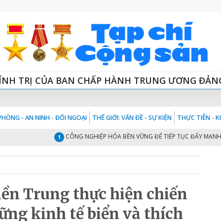
ÍNH TRỊ CỦA BAN CHẤP HÀNH TRUNG ƯƠNG ĐẢN
HÒNG - AN NINH - ĐỐI NGOẠI
THẾ GIỚI: VẤN ĐỀ - SỰ KIỆN
THỰC TIỄN - 
CÔNG NGHIỆP HÓA BỀN VỮNG ĐỂ TIẾP TỤC ĐẨY MẠNH PHÁT
1
ền Trung thực hiện chiến
ững kinh tế biển và thích