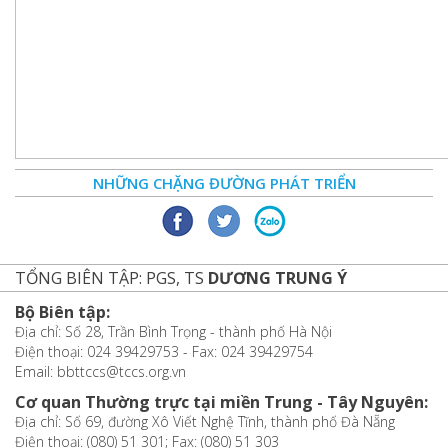
NHỮNG CHẶNG ĐƯỜNG PHÁT TRIỂN
TỔNG BIÊN TẬP: PGS, TS
DƯƠNG TRUNG Ý
Bộ Biên tập:
Địa chỉ: Số 28, Trần Bình Trọng - thành phố Hà Nội
Điện thoại: 024 39429753 - Fax: 024 39429754
Email: bbttccs@tccs.org.vn
Cơ quan Thường trực tại miền Trung - Tây Nguyên:
Địa chỉ: Số 69, đường Xô Viết Nghệ Tĩnh, thành phố Đà Nẵng
Điện thoại: (080) 51 301; Fax: (080) 51 303