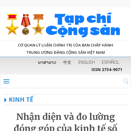
CƠ QUAN LÝ LUẬN CHÍNH TRỊ CỦA BAN CHẤP HÀNH
TRUNG ƯƠNG ĐẢNG CỘNG SẢN VIỆT NAM
ພາສາລາວ
中文
ENGLISH
ESPAÑOL
ISSN 2734-9071
KINH TẾ
Nhận diện và đo lường
đóng góp của kinh tế số