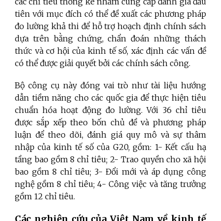
các chỉ tiêu thống kê nhằm cung cấp đánh giá đầu
tiên với mục đích có thể đề xuất các phương pháp
đo lường khả thi để hỗ trợ hoạch định chính sách
dựa trên bằng chứng, chẩn đoán những thách
thức và cơ hội của kinh tế số, xác định các vấn đề
có thể được giải quyết bởi các chính sách công.
Bộ công cụ này đóng vai trò như tài liệu hướng
dẫn tiềm năng cho các quốc gia để thực hiện tiêu
chuẩn hóa hoạt động đo lường. Với 36 chỉ tiêu
được sắp xếp theo bốn chủ đề và phương pháp
luận để theo dõi, đánh giá quy mô và sự thâm
nhập của kinh tế số của G20, gồm: 1- Kết cấu hạ
tầng bao gồm 8 chỉ tiêu; 2- Trao quyền cho xã hội
bao gồm 8 chỉ tiêu; 3- Đổi mới và áp dụng công
nghệ gồm 8 chỉ tiêu; 4- Công việc và tăng trưởng
gồm 12 chỉ tiêu.
Các nghiên cứu của Việt Nam về kinh tế