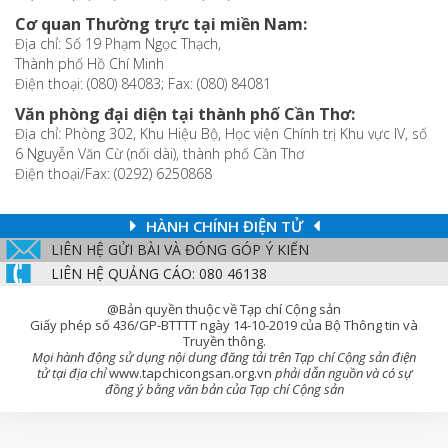
Cơ quan Thường trực tại miền Nam:
Địa chỉ: Số 19 Phạm Ngọc Thạch,
Thành phố Hồ Chí Minh
Điện thoại: (080) 84083; Fax: (080) 84081
Văn phòng đại diện tại thành phố Cần Thơ:
Địa chỉ: Phòng 302, Khu Hiệu Bộ, Học viện Chính trị Khu vực IV, số
6 Nguyễn Văn Cừ (nối dài), thành phố Cần Thơ
Điện thoại/Fax: (0292) 6250868
HÀNH CHÍNH ĐIỆN TỬ
LIÊN HỆ GỬI BÀI VÀ ĐÓNG GÓP Ý KIẾN
LIÊN HỆ QUẢNG CÁO: 080 46138
@Bản quyền thuộc về Tạp chí Cộng sản
Giấy phép số 436/GP-BTTTT ngày 14-10-2019 của Bộ Thông tin và
Truyền thông.
Mọi hành động sử dụng nội dung đăng tải trên Tạp chí Cộng sản điện
tử tại địa chỉ
www.tapchicongsan.org.vn
phải dẫn nguồn và có sự
đồng ý bằng văn bản của Tạp chí Cộng sản