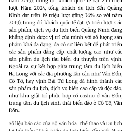
năm 2019); trong đó, khách quốc tế đạt 2,15 triệu
lượt. Năm 2024, tổng khách du lịch đến Quảng
Ninh đạt trên 19 triệu lượt (tăng 36% so với năm
2019); trong đó, khách quốc tế đạt 3,5 triệu lượt.
C
ác
sản phẩm, dịch vụ du lịch biển Quảng Ninh đang
khẳng định được vị trí của mình với số lượng sản
phẩm khá đa dạng, đã có sự liên kết để phát triển
các sản phẩm đẳng cấp, chất lượng cao như các
sản phẩm du lịch tàu biển, du thuyền trên vịnh
.
Ngoài ra, sự kết hợp giữa trung tâm du lịch biển
Hạ Long với các địa
phương
lân cận như Vân Đồn,
Cô Tô, hay vịnh Bái Tử Long đã hình thành các
sản phẩm du lịch
,
dịch vụ biển cao cấp và độc đáo,
như khu giải trí phức hợp có casino
ở
Vân Đồn,
trung tâm du lịch sinh thái biển đảo ở
Cô Tô, Vân
Đồn...
Số liệu báo cáo của Bộ Văn hóa, Thể thao và Du lịch
tại hội thảo "Phát triển du lịch biển, đảo Việt Nam