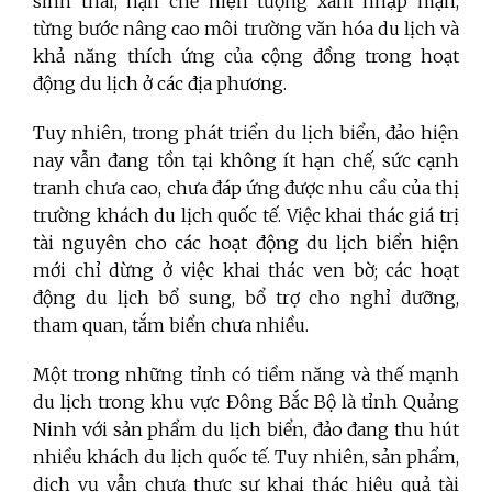
sinh thái, hạn chế hiện tượng xâm nhập mặn,
từng bước nâng cao môi trường văn hóa du lịch và
khả năng thích ứng của cộng đồng trong hoạt
động du lịch ở các địa phương.
Tuy nhiên, trong phát triển du lịch biển, đảo hiện
nay vẫn đang tồn tại không ít hạn chế, sức cạnh
tranh chưa cao, chưa đáp ứng được nhu cầu của thị
trường khách du lịch quốc tế.
Việc khai thác giá trị
tài nguyên cho các hoạt động du lịch biển hiện
mới chỉ dừng ở việc khai thác ven bờ; các hoạt
động du lịch bổ sung, bổ trợ cho nghỉ dưỡng,
tham quan, tắm biển chưa nhiều.
Một trong những tỉnh có tiềm năng và thế mạnh
du lịch trong
khu vực Đông Bắc Bộ là tỉnh Quảng
Ninh với sản phẩm du lịch biển
,
đảo đang thu hút
nhiều khách du lịch quốc tế. Tuy nhiên, s
ản phẩm,
dịch vụ
vẫn
chưa
thực sự khai thác hiệu quả tài