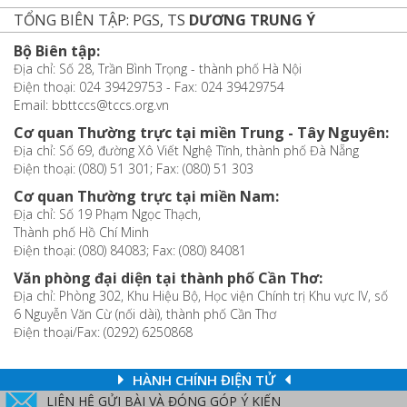
TỔNG BIÊN TẬP: PGS, TS
DƯƠNG TRUNG Ý
Bộ Biên tập:
Địa chỉ: Số 28, Trần Bình Trọng - thành phố Hà Nội
Điện thoại: 024 39429753 - Fax: 024 39429754
Email: bbttccs@tccs.org.vn
Cơ quan Thường trực tại miền Trung - Tây Nguyên:
Địa chỉ: Số 69, đường Xô Viết Nghệ Tĩnh, thành phố Đà Nẵng
Điện thoại: (080) 51 301; Fax: (080) 51 303
Cơ quan Thường trực tại miền Nam:
Địa chỉ: Số 19 Phạm Ngọc Thạch,
Thành phố Hồ Chí Minh
Điện thoại: (080) 84083; Fax: (080) 84081
Văn phòng đại diện tại thành phố Cần Thơ:
Địa chỉ: Phòng 302, Khu Hiệu Bộ, Học viện Chính trị Khu vực IV, số
6 Nguyễn Văn Cừ (nối dài), thành phố Cần Thơ
Điện thoại/Fax: (0292) 6250868
HÀNH CHÍNH ĐIỆN TỬ
LIÊN HỆ GỬI BÀI VÀ ĐÓNG GÓP Ý KIẾN