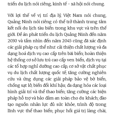
triển du lịch nói riêng, kinh tế - xã hội nói chung.
Với lợi thế về vị trí địa lý, Việt Nam nói chung,
Quảng Ninh nói riêng có thể trở thành trung tâm
kết nối du lịch tàu biển trong khu vực và trên thế
giới. Đề án phát triển du lịch Quảng Ninh đến năm
2030 và tầm nhìn đến năm 2045 cũng đã xác định
các giải pháp cụ thể như:
cải thiện chất lượng và đa
dạng hoá dịch vụ cao cấp trên bãi biển; hoàn thiện
hệ thống cơ sở lưu trú cao cấp ven biển, dịch vụ tại
các tổ hợp nghỉ dưỡng cao cấp, cơ sở vật chất phục
vụ du lịch chất lượng quốc tế; tăng cường nghiên
cứu và ứng dụng các giải pháp bảo vệ bờ biển,
chống sạt lở, biến đổi khí hậu; đa dạng hóa các loại
hình giải trí và thể thao biển; tăng cường các biện
pháp hỗ trợ và bảo đảm
an toàn cho du khách;
đ
ào
tạo nguồn nhân lực đủ sức khỏe
,
trình độ trong
lĩnh vực thể thao biển;
phục hồi giá trị làng chài,