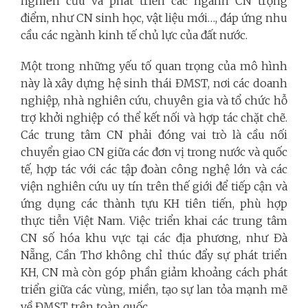
nghiên cứu và phát triển các ngành CN trọng
điểm, như CN sinh học, vật liệu mới…, đáp ứng nhu
cầu các ngành kinh tế chủ lực của đất nước.
Một trong những yếu tố quan trọng của mô hình
này là xây dựng hệ sinh thái ĐMST, nơi các doanh
nghiệp, nhà nghiên cứu, chuyên gia và tổ chức hỗ
trợ khởi nghiệp có thể kết nối và hợp tác chặt chẽ.
Các trung tâm CN phải đóng vai trò là cầu nối
chuyển giao CN giữa các đơn vị trong nước và quốc
tế, hợp tác với các tập đoàn công nghệ lớn và các
viện nghiên cứu uy tín trên thế giới để tiếp cận và
ứng dụng các thành tựu KH tiên tiến, phù hợp
thực tiễn Việt Nam. Việc triển khai các trung tâm
CN số hóa khu vực tại các địa phương, như Đà
Nẵng, Cần Thơ không chỉ thúc đẩy sự phát triển
KH, CN mà còn góp phần giảm khoảng cách phát
triển giữa các vùng, miền, tạo sự lan tỏa mạnh mẽ
về ĐMST trên toàn quốc.