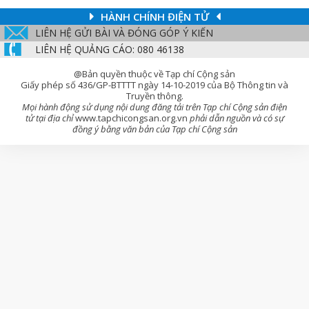
HÀNH CHÍNH ĐIỆN TỬ
LIÊN HỆ GỬI BÀI VÀ ĐÓNG GÓP Ý KIẾN
LIÊN HỆ QUẢNG CÁO: 080 46138
@Bản quyền thuộc về Tạp chí Cộng sản
Giấy phép số 436/GP-BTTTT ngày 14-10-2019 của Bộ Thông tin và
Truyền thông.
Mọi hành động sử dụng nội dung đăng tải trên Tạp chí Cộng sản điện
tử tại địa chỉ
www.tapchicongsan.org.vn
phải dẫn nguồn và có sự
đồng ý bằng văn bản của Tạp chí Cộng sản