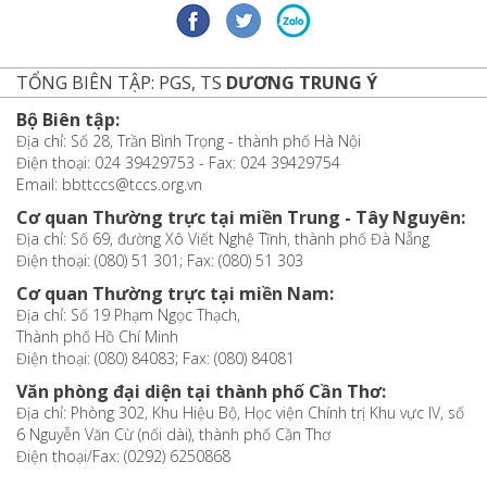
TỔNG BIÊN TẬP: PGS, TS
DƯƠNG TRUNG Ý
Bộ Biên tập:
Địa chỉ: Số 28, Trần Bình Trọng - thành phố Hà Nội
Điện thoại: 024 39429753 - Fax: 024 39429754
Email: bbttccs@tccs.org.vn
Cơ quan Thường trực tại miền Trung - Tây Nguyên:
Địa chỉ: Số 69, đường Xô Viết Nghệ Tĩnh, thành phố Đà Nẵng
Điện thoại: (080) 51 301; Fax: (080) 51 303
Cơ quan Thường trực tại miền Nam:
Địa chỉ: Số 19 Phạm Ngọc Thạch,
Thành phố Hồ Chí Minh
Điện thoại: (080) 84083; Fax: (080) 84081
Văn phòng đại diện tại thành phố Cần Thơ:
Địa chỉ: Phòng 302, Khu Hiệu Bộ, Học viện Chính trị Khu vực IV, số
6 Nguyễn Văn Cừ (nối dài), thành phố Cần Thơ
Điện thoại/Fax: (0292) 6250868