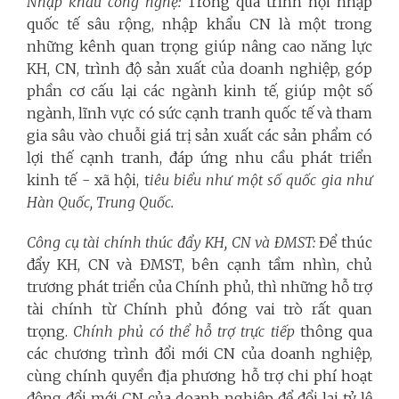
Nhập khẩu công nghệ:
Trong quá trình hội nhập
quốc tế sâu rộng, nhập khẩu CN là một trong
những kênh quan trọng giúp nâng cao năng lực
KH, CN, trình độ sản xuất của doanh nghiệp, góp
phần cơ cấu lại các ngành kinh tế, giúp một số
ngành, lĩnh vực có sức cạnh tranh quốc tế và tham
gia sâu vào chuỗi giá trị sản xuất các sản phẩm có
lợi thế cạnh tranh, đáp ứng nhu cầu phát triển
kinh tế - xã hội, t
iêu biểu như một số quốc gia như
Hàn Quốc, Trung Quốc.
Công cụ tài chính thúc đẩy KH, CN và ĐMST:
Để thúc
đẩy KH, CN và ĐMST, bên cạnh tầm nhìn, chủ
trương phát triển của Chính phủ, thì những hỗ trợ
tài chính từ Chính phủ đóng vai trò rất quan
trọng.
Chính phủ có thể hỗ trợ trực tiếp
thông qua
các chương trình đổi mới CN của doanh nghiệp,
cùng chính quyền địa phương hỗ trợ chi phí hoạt
động đổi mới CN của doanh nghiệp để đổi lại tỷ lệ