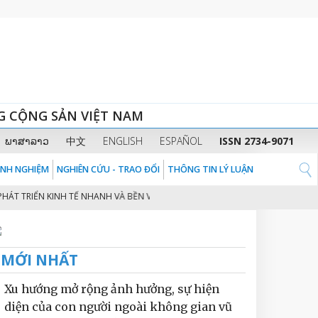
G CỘNG SẢN VIỆT NAM
ພາສາລາວ
中文
ENGLISH
ESPAÑOL
ISSN 2734-9071
KINH NGHIỆM
NGHIÊN CỨU - TRAO ĐỔI
THÔNG TIN LÝ LUẬN
IỂN KINH TẾ NHANH VÀ BỀN VỮNG Ở VIỆT NAM
CHUYỂN ĐỔI SỐ TRONG S
2
MỚI NHẤT
Xu hướng mở rộng ảnh hưởng, sự hiện
diện của con người ngoài không gian vũ