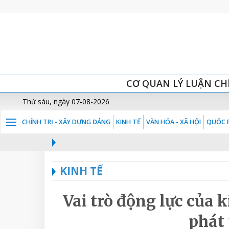
CƠ QUAN LÝ LUẬN CH
Thứ sáu, ngày 07-08-2026
CHÍNH TRỊ - XÂY DỰNG ĐẢNG
KINH TẾ
VĂN HÓA - XÃ HỘI
QUỐC P
KINH TẾ
Vai trò động lực của 
phát 