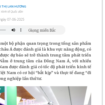
N THỊ LAN HƯƠNG
c Kinh tế Quốc dân
 ngày 07-06-2025
h một bộ phận quan trọng trong tổng sản phẩm
ó châu Á được đánh giá là khu vực năng động, có
 được dự báo sẽ trở thành trung tâm phát triển
. Nằm ở trung tâm của Đông Nam Á, với nhiều
Nam được đánh giá có tốc độ phát triển kinh tế
Việt Nam có cơ hội “bắt kịp” và thực tế đang “đi
ng nghiệp lần thứ tư.