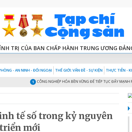
ÍNH TRỊ CỦA BAN CHẤP HÀNH TRUNG ƯƠNG ĐẢN
HÒNG - AN NINH - ĐỐI NGOẠI
THẾ GIỚI: VẤN ĐỀ - SỰ KIỆN
THỰC TIỄN - 
CÔNG NGHIỆP HÓA BỀN VỮNG ĐỂ TIẾP TỤC ĐẨY MẠNH PHÁT TR
1
kinh tế số trong kỷ nguyên
triển mới