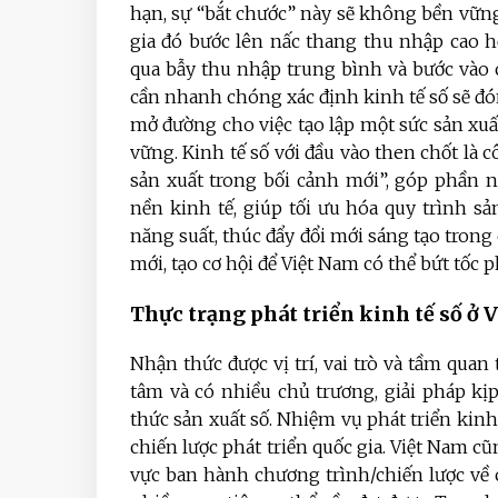
hạn, sự “bắt chước” này sẽ không bền vững 
gia đó bước lên nấc thang thu nhập cao 
qua bẫy thu nhập trung bình và bước vào
cần nhanh chóng xác định kinh tế số sẽ đón
mở đường cho việc tạo lập một sức sản xu
vững. Kinh tế số với đầu vào then chốt là 
sản xuất trong bối cảnh mới”, góp phần n
nền kinh tế, giúp tối ưu hóa quy trình s
năng suất, thúc đẩy đổi mới sáng tạo trong
mới, tạo cơ hội để Việt Nam có thể bứt tốc p
Thực trạng phát triển kinh tế số ở 
Nhận thức được vị trí, vai trò và tầm qua
tâm và có nhiều chủ trương, giải pháp kị
thức sản xuất số. Nhiệm vụ phát triển kinh 
chiến lược phát triển quốc gia. Việt Nam c
vực ban hành chương trình/chiến lược về c