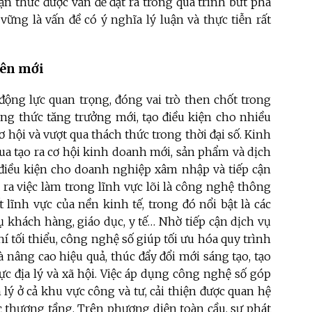
 thức được vấn đề đặt ra trong quá trình bứt phá
vững là vấn đề có ý nghĩa lý luận và thực tiễn rất
yên mới
động lực quan trọng, đóng vai trò then chốt trong
ơng thức tăng trưởng mới, tạo điều kiện cho nhiều
ơ hội và vượt qua thách thức trong thời đại số. Kinh
qua tạo ra cơ hội kinh doanh mới, sản phẩm và dịch
 điều kiện cho doanh nghiệp xâm nhập và tiếp cận
 ra việc làm trong lĩnh vực lõi là công nghệ thông
 lĩnh vực của nền kinh tế, trong đó nổi bật là các
ụ khách hàng, giáo dục, y tế… Nhờ tiếp cận dịch vụ
í tối thiểu, công nghệ số giúp tối ưu hóa quy trình
à nâng cao hiệu quả, thúc đẩy đổi mới sáng tạo, tạo
c địa lý và xã hội. Việc áp dụng công nghệ số góp
ý ở cả khu vực công và tư, cải thiện được quan hệ
úc thượng tầng. Trên phương diện toàn cầu, sự phát