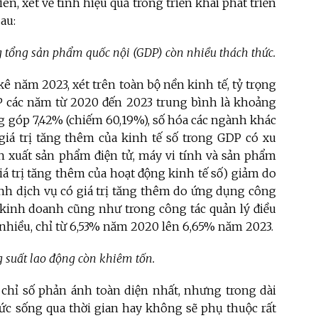
ên, xét về tính hiệu quả trong triển khai phát triển
au:
ong tổng sản phẩm quốc nội (GDP) còn nhiều thách thức.
ê năm 2023, xét trên toàn bộ nền kinh tế, tỷ trọng
DP các năm từ 2020 đến 2023 trung bình là khoảng
ng góp 7,42% (chiếm 60,19%), số hóa các ngành khác
giá trị tăng thêm của kinh tế số trong GDP có xu
xuất sản phẩm điện tử, máy vi tính và sản phẩm
 trị tăng thêm của hoạt động kinh tế số) giảm do
ành dịch vụ có giá trị tăng thêm do ứng dụng công
 kinh doanh cũng như trong công tác quản lý điều
hiều, chỉ từ 6,53% năm 2020 lên 6,65% năm 2023.
 suất lao động còn khiêm tốn.
 chỉ số phản ánh toàn diện nhất, nhưng trong dài
mức sống qua thời gian hay không sẽ phụ thuộc rất