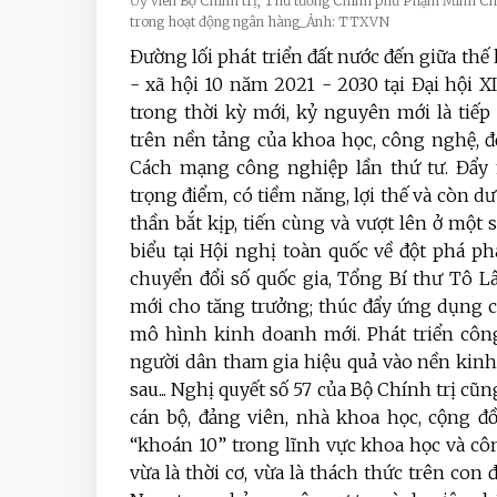
Ủy viên Bộ Chính trị, Thủ tướng Chính phủ Phạm Minh Ch
trong hoạt động ngân hàng_Ảnh: TTXVN
Đường lối phát triển đất nước đến giữa thế 
- xã hội 10 năm 2021 - 2030 tại Đại hội X
trong thời kỳ mới, kỷ nguyên mới là tiế
trên nền tảng của khoa học, công nghệ, 
Cách mạng công nghiệp lần thứ tư. Đẩy 
trọng điểm, có tiềm năng, lợi thế và còn d
thần bắt kịp, tiến cùng và vượt lên ở một s
biểu tại Hội nghị toàn quốc về đột phá ph
chuyển đổi số quốc gia, Tổng Bí thư Tô L
mới cho tăng trưởng; thúc đẩy ứng dụng c
mô hình kinh doanh mới. Phát triển công 
người dân tham gia hiệu quả vào nền kinh t
sau... Nghị quyết số 57 của Bộ Chính trị cũ
cán bộ, đảng viên, nhà khoa học, cộng 
“khoán 10” trong lĩnh vực khoa học và cô
vừa là thời cơ, vừa là thách thức trên con 