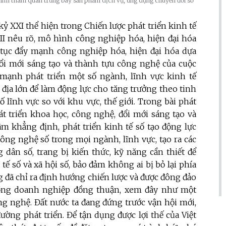
ính tham quan trưng bày sản phẩm dịch vụ, ứng dụng chuyển đổi số
kỷ XXI thể hiện trong Chiến lược phát triển kinh tế
III nêu rõ, mô hình công nghiệp hóa, hiện đại hóa
p tục đẩy mạnh công nghiệp hóa, hiện đại hóa dựa
đổi mới sáng tạo và thành tựu công nghệ của cuộc
mạnh phát triển một số ngành, lĩnh vực kinh tế
ư địa lớn để làm động lực cho tăng trưởng theo tinh
ố lĩnh vực so với khu vực, thế giới. Trong bài phát
át triển khoa học, công nghệ, đổi mới sáng tạo và
âm khẳng định, phát triển kinh tế số tạo động lực
ông nghệ số trong mọi ngành, lĩnh vực, tạo ra các
dân số, trang bị kiến thức, kỹ năng cần thiết để
ế số và xã hội số, bảo đảm không ai bị bỏ lại phía
ng đã chỉ ra định hướng chiến lược và được đông đảo
đồng doanh nghiệp đồng thuận, xem đây như một
ng nghệ. Đất nước ta đang đứng trước vận hội mới,
đường phát triển. Để tận dụng được lợi thế của Việt