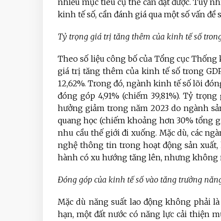
nhiều mục tiêu cụ thể cần đạt được. Tuy nhi
kinh tế số, cần đánh giá qua một số vấn đề s
T
ỷ trọng giá trị tăng thêm của kinh tế số tr
Theo số liệu công bố của Tổng cục Thống k
giá trị tăng thêm của kinh tế số trong G
12,62%. Trong đó, ngành kinh tế số lõi đó
đóng góp 4,91% (chiếm 39,81%). Tỷ trọng 
hưởng giảm trong năm 2023 do ngành sản 
quang học (chiếm khoảng hơn 30% tổng giá
nhu cầu thế giới đi xuống. Mặc dù, các ng
nghệ thông tin trong hoạt động sản xuất,
hành có xu hướng tăng lên, nhưng không n
Đóng góp của kinh tế số vào tăng trưởng năng
Mặc dù năng suất lao động không phải là
hạn, một đất nước có năng lực cải thiện 