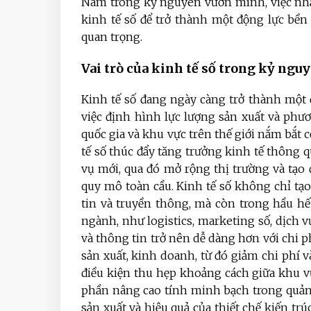
Nam trong kỷ nguyên vươn mình, việc nhận
kinh tế số để trở thành một động lực bền 
quan trọng.
Vai trò của kinh tế số trong kỷ ngu
Kinh tế số đang ngày càng trở thành một 
việc định hình lực lượng sản xuất và phư
quốc gia và khu vực trên thế giới nắm bắt c
tế số thúc đẩy tăng trưởng kinh tế thông 
vụ mới, qua đó mở rộng thị trường và tạo
quy mô toàn cầu. Kinh tế số không chỉ tạo
tin và truyền thông, mà còn trong hầu hết
ngành, như logistics, marketing số, dịch v
và thông tin trở nên dễ dàng hơn với chi ph
sản xuất, kinh doanh, từ đó giảm chi phí v
điều kiện thu hẹp khoảng cách giữa khu vự
phần nâng cao tính minh bạch trong quản l
sản xuất và hiệu quả của thiết chế kiến tr