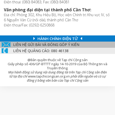
Điện thoại: (080) 84083; Fax: (080) 84081
Văn phòng đại diện tại thành phố Cần Thơ:
Địa chỉ: Phòng 302, Khu Hiệu Bộ, Học viện Chính trị Khu vực IV, số
6 Nguyễn Văn Cừ (nối dài), thành phố Cần Thơ
Điện thoại/Fax: (0292) 6250868
HÀNH CHÍNH ĐIỆN TỬ
LIÊN HỆ GỬI BÀI VÀ ĐÓNG GÓP Ý KIẾN
LIÊN HỆ QUẢNG CÁO: 080 46138
@Bản quyền thuộc về Tạp chí Cộng sản
Giấy phép số 436/GP-BTTTT ngày 14-10-2019 của Bộ Thông tin và
Truyền thông.
Mọi hành động sử dụng nội dung đăng tải trên Tạp chí Cộng sản điện
tử tại địa chỉ
www.tapchicongsan.org.vn
phải dẫn nguồn và có sự
đồng ý bằng văn bản của Tạp chí Cộng sản