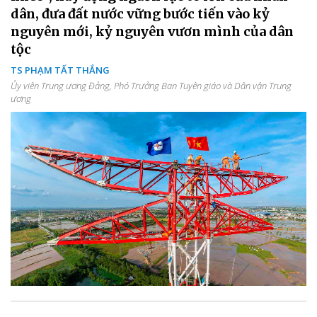
dân, đưa đất nước vững bước tiến vào kỷ
nguyên mới, kỷ nguyên vươn mình của dân
tộc
TS PHẠM TẤT THẮNG
Ủy viên Trung ương Đảng, Phó Trưởng Ban Tuyên giáo và Dân vận Trung
ương