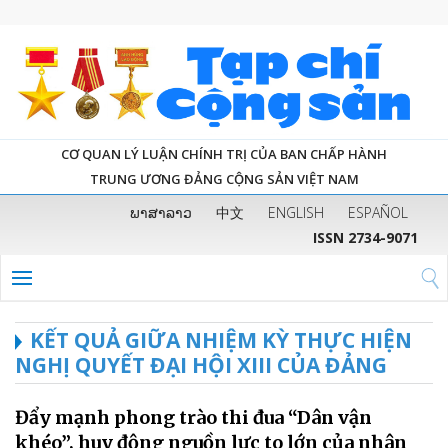
CƠ QUAN LÝ LUẬN CHÍNH TRỊ CỦA BAN CHẤP HÀNH
TRUNG ƯƠNG ĐẢNG CỘNG SẢN VIỆT NAM
ພາສາລາວ
中文
ENGLISH
ESPAÑOL
ISSN 2734-9071
KẾT QUẢ GIỮA NHIỆM KỲ THỰC HIỆN
NGHỊ QUYẾT ĐẠI HỘI XIII CỦA ĐẢNG
Đẩy mạnh phong trào thi đua “Dân vận
khéo”, huy động nguồn lực to lớn của nhân