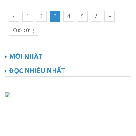
‹‹
1
2
3
4
5
6
»
Cuối cùng
MỚI NHẤT
ĐỌC NHIỀU NHẤT