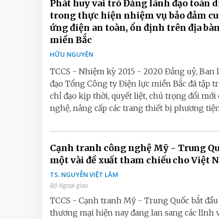
Phát huy vai trò Đảng lãnh đạo toàn d
trong thực hiện nhiệm vụ bảo đảm c
ứng điện an toàn, ổn định trên địa bà
miền Bắc
HỮU NGUYÊN
TCCS - Nhiệm kỳ 2015 - 2020 Đảng uỷ, Ban 
đạo Tổng Công ty Điện lực miền Bắc đã tập t
chỉ đạo kịp thời, quyết liệt, chú trọng đổi mớ
nghệ, nâng cấp các trang thiết bị phương tiện.
Cạnh tranh công nghệ Mỹ - Trung Qu
một vài đề xuất tham chiếu cho Việt
TS. NGUYỄN VIỆT LÂM
Bộ Ngoại giao
TCCS - Cạnh tranh Mỹ - Trung Quốc bắt đầu
thương mại hiện nay đang lan sang các lĩnh 