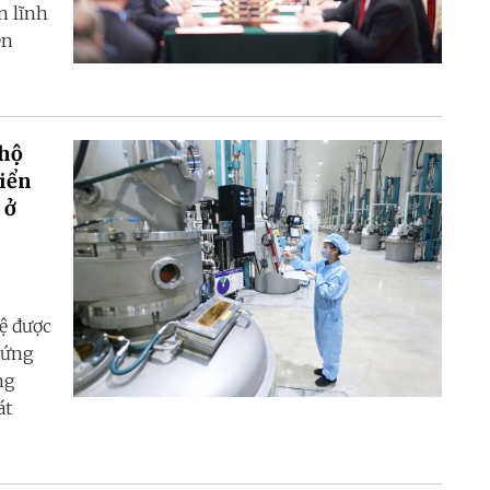
n lĩnh
ện
 hộ
riển
 ở
ệ được
 ứng
ng
át