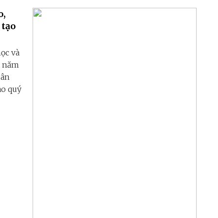
o,
 tạo
học và
0 năm
uân
ao quý