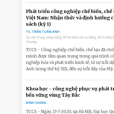
Phát triển công nghiệp chế biến, chế 
Việt Nam: Nhận thức và định hướng 
sách (kỳ 1)
TS. TRẦN TUẤN ANH
Ủy viên Trung ương Đảng, Bí thư Ban cán sự đảng, Bộ trưởng 
Thương
TCCS - Công nghiệp chế biến, chế tạo đã ch
minh được tầm quan trọng trong quá trình 
nghiệp hóa và phát triển kinh tế, từ sự trỗi d
Anh trong thế kỷ XIX, đến sự trỗi dậy của Mỹ, Đ
Khoa học - công nghệ phục vụ phát t
bền vững vùng Tây Bắc
ĐINH GIANG
TCCS - Ngày 23-7-2020, tại Hà Nội, Đại học Q