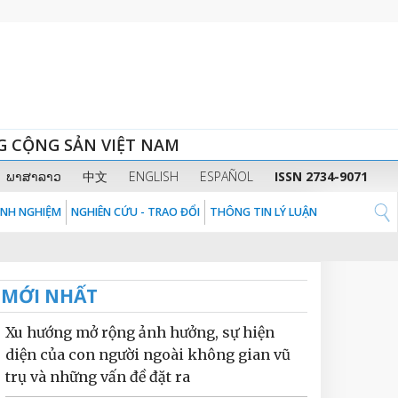
G CỘNG SẢN VIỆT NAM
ພາສາລາວ
中文
ENGLISH
ESPAÑOL
ISSN 2734-9071
KINH NGHIỆM
NGHIÊN CỨU - TRAO ĐỔI
THÔNG TIN LÝ LUẬN
MỚI NHẤT
Xu hướng mở rộng ảnh hưởng, sự hiện
diện của con người ngoài không gian vũ
trụ và những vấn đề đặt ra