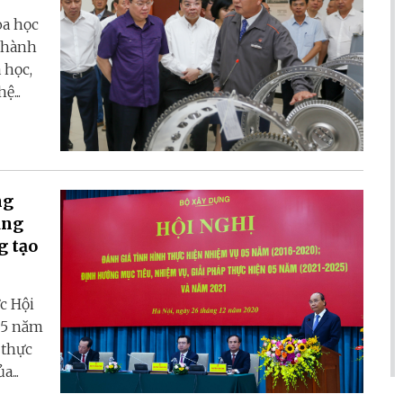
oa học
 thành
 học,
...
ng
ảng
ng tạo
c Hội
 5 năm
 thực
...