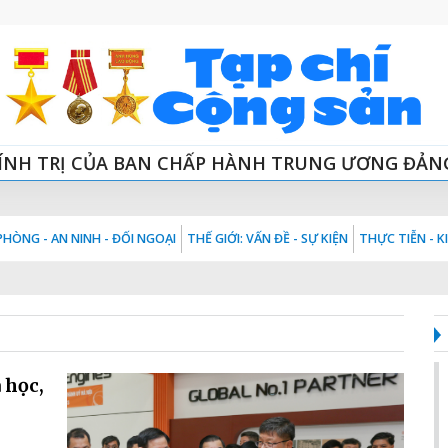
ÍNH TRỊ CỦA BAN CHẤP HÀNH TRUNG ƯƠNG ĐẢN
HÒNG - AN NINH - ĐỐI NGOẠI
THẾ GIỚI: VẤN ĐỀ - SỰ KIỆN
THỰC TIỄN - 
 học,