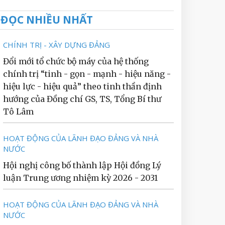
ĐỌC NHIỀU NHẤT
CHÍNH TRỊ - XÂY DỰNG ĐẢNG
Đổi mới tổ chức bộ máy của hệ thống
chính trị “tinh - gọn - mạnh - hiệu năng -
hiệu lực - hiệu quả” theo tinh thần định
hướng của Đồng chí GS, TS, Tổng Bí thư
Tô Lâm
HOẠT ĐỘNG CỦA LÃNH ĐẠO ĐẢNG VÀ NHÀ
NƯỚC
Hội nghị công bố thành lập Hội đồng Lý
luận Trung ương nhiệm kỳ 2026 - 2031
HOẠT ĐỘNG CỦA LÃNH ĐẠO ĐẢNG VÀ NHÀ
NƯỚC