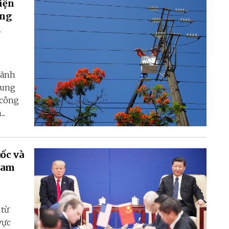
iện
ung
n
lãnh
rung
i công
..
ốc và
 Nam
 từ
vực