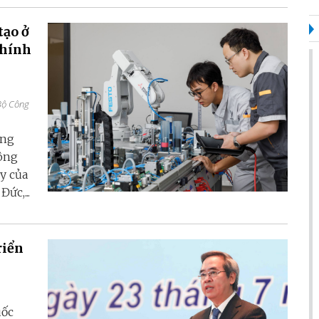
tạo ở
chính
Bộ Công
ứng
công
ậy của
ức,...
riển
uốc