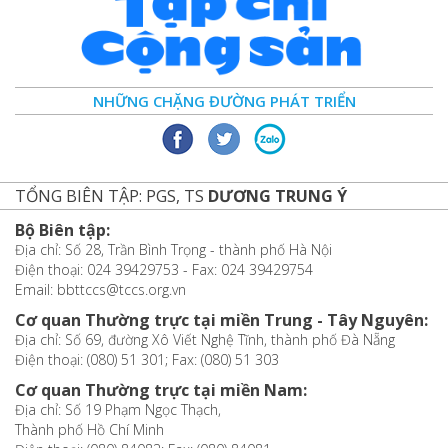
NHỮNG CHẶNG ĐƯỜNG PHÁT TRIỂN
TỔNG BIÊN TẬP: PGS, TS
DƯƠNG TRUNG Ý
Bộ Biên tập:
Địa chỉ: Số 28, Trần Bình Trọng - thành phố Hà Nội
Điện thoại: 024 39429753 - Fax: 024 39429754
Email: bbttccs@tccs.org.vn
Cơ quan Thường trực tại miền Trung - Tây Nguyên:
Địa chỉ: Số 69, đường Xô Viết Nghệ Tĩnh, thành phố Đà Nẵng
Điện thoại: (080) 51 301; Fax: (080) 51 303
Cơ quan Thường trực tại miền Nam:
Địa chỉ: Số 19 Phạm Ngọc Thạch,
Thành phố Hồ Chí Minh