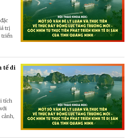
 đặc
á trị
 triển
 tế di
i tích
với
 cảnh,