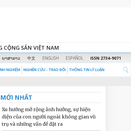
G CỘNG SẢN VIỆT NAM
ພາສາລາວ
中文
ENGLISH
ESPAÑOL
ISSN 2734-9071
KINH NGHIỆM
NGHIÊN CỨU - TRAO ĐỔI
THÔNG TIN LÝ LUẬN
MỚI NHẤT
Xu hướng mở rộng ảnh hưởng, sự hiện
diện của con người ngoài không gian vũ
trụ và những vấn đề đặt ra