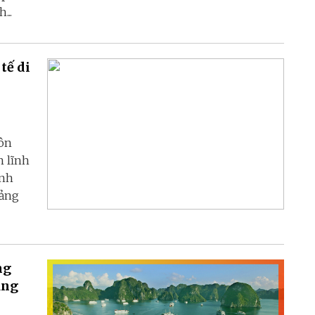
...
tế di
ôn
n lĩnh
ạnh
uảng
ng
ảng