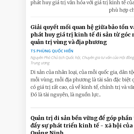
phát huy giá trị văn hóa với giá trị kinh tế củ
phù hợp ch
Giải quyết mối quan hệ giữa bảo tồn v
phát huy giá trị kinh tế di sản từ góc
quản trị vùng và địa phương
TS PHÙNG QUỐC HIỂN
Nguyên Phó Chủ tịch Quốc hội, Chuyên gia tư vấn của Hội đồng
Trung ương
Di sản của nhân loại, của mỗi quốc gia, dân tộ
mỗi vùng, mỗi địa phương là tài sản đặc biệt q
có giá trị rất cao, cả về kinh tế, chính trị và v
Đó là tài nguyên, là nguồn lực...
Quản trị di sản bền vững để góp phần
đẩy sự phát triển kinh tế - xã hội của
Quảng Ninh