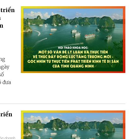
 triển
n
ễn
ong
ngày
số
ó đưa
triển
hóa doanh