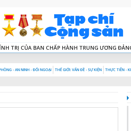
ÍNH TRỊ CỦA BAN CHẤP HÀNH TRUNG ƯƠNG ĐẢN
HÒNG - AN NINH - ĐỐI NGOẠI
THẾ GIỚI: VẤN ĐỀ - SỰ KIỆN
THỰC TIỄN - 