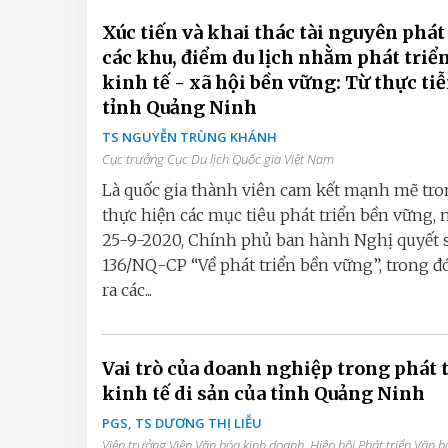
Xúc tiến và khai thác tài nguyên phát
các khu, điểm du lịch nhằm phát triể
kinh tế - xã hội bền vững: Từ thực ti
tỉnh Quảng Ninh
TS NGUYỄN TRÙNG KHÁNH
Cục trưởng Cục Du lịch Quốc gia Việt Nam
Là quốc gia thành viên cam kết mạnh mẽ tr
thực hiện các mục tiêu phát triển bền vững, 
25-9-2020, Chính phủ ban hành Nghị quyết 
136/NQ-CP “Về phát triển bền vững”, trong đ
ra các...
Vai trò của doanh nghiệp trong phát 
kinh tế di sản của tỉnh Quảng Ninh
PGS, TS DƯƠNG THỊ LIỄU
Viện trưởng Viện Văn hóa kinh doanh, Hiệp hội Phát triển Văn 