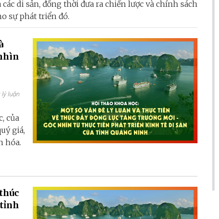
a các di sản, đồng thời đưa ra chiến lược và chính sách
o sự phát triển đó.
à
 nhìn
 lý luận
c, của
uý giá,
ăn hóa.
 thúc
 tỉnh