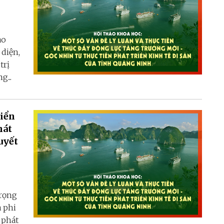
ao
 diện,
trị
...
riển
hát
uyết
trọng
à phi
 phát