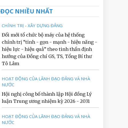
ĐỌC NHIỀU NHẤT
CHÍNH TRỊ - XÂY DỰNG ĐẢNG
Đổi mới tổ chức bộ máy của hệ thống
chính trị “tinh - gọn - mạnh - hiệu năng -
hiệu lực - hiệu quả” theo tinh thần định
hướng của Đồng chí GS, TS, Tổng Bí thư
Tô Lâm
HOẠT ĐỘNG CỦA LÃNH ĐẠO ĐẢNG VÀ NHÀ
NƯỚC
Hội nghị công bố thành lập Hội đồng Lý
luận Trung ương nhiệm kỳ 2026 - 2031
HOẠT ĐỘNG CỦA LÃNH ĐẠO ĐẢNG VÀ NHÀ
NƯỚC