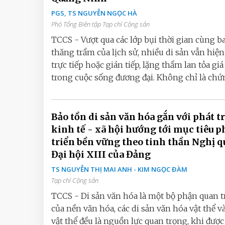
PGS, TS NGUYỄN NGỌC HÀ
Phó Tổng Biên tập Tạp chí Cộng sản
TCCS - Vượt qua các lớp bụi thời gian cùng b
thăng trầm của lịch sử, nhiều di sản vẫn hiện
trực tiếp hoặc gián tiếp, lặng thầm lan tỏa giá 
trong cuộc sống đương đại. Không chỉ là chứng
Bảo tồn di sản văn hóa gắn với phát t
kinh tế - xã hội hướng tới mục tiêu p
triển bền vững theo tinh thần Nghị q
Đại hội XIII của Đảng
TS NGUYỄN THỊ MAI ANH - KIM NGỌC ĐÀM
Tạp chí Cộng sản
TCCS - Di sản văn hóa là một bộ phận quan 
của nền văn hóa, các di sản văn hóa vật thể v
vật thể đều là nguồn lực quan trọng, khi được