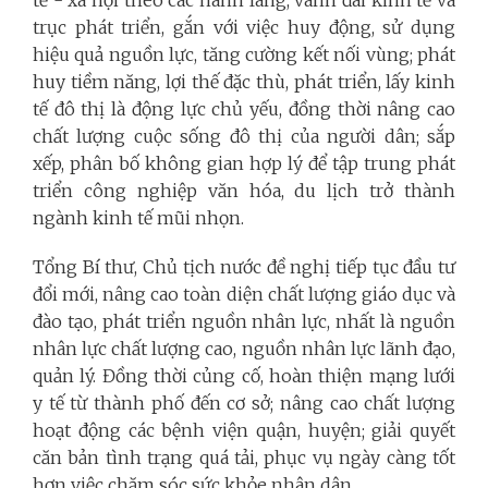
tế - xã hội theo các hành lang, vành đai kinh tế và
trục phát triển, gắn với việc huy động, sử dụng
hiệu quả nguồn lực, tăng cường kết nối vùng; phát
huy tiềm năng, lợi thế đặc thù, phát triển, lấy kinh
tế đô thị là động lực chủ yếu, đồng thời nâng cao
chất lượng cuộc sống đô thị của người dân; sắp
xếp, phân bố không gian hợp lý để tập trung phát
triển công nghiệp văn hóa, du lịch trở thành
ngành kinh tế mũi nhọn.
Tổng Bí thư, Chủ tịch nước đề nghị tiếp tục đầu tư
đổi mới, nâng cao toàn diện chất lượng giáo dục và
đào tạo, phát triển nguồn nhân lực, nhất là nguồn
nhân lực chất lượng cao, nguồn nhân lực lãnh đạo,
quản lý. Đồng thời củng cố, hoàn thiện mạng lưới
y tế từ thành phố đến cơ sở; nâng cao chất lượng
hoạt động các bệnh viện quận, huyện; giải quyết
căn bản tình trạng quá tải, phục vụ ngày càng tốt
hơn việc chăm sóc sức khỏe nhân dân.