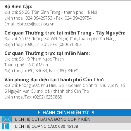
Bộ Biên tập:
Địa chỉ: Số 28, Trần Bình Trọng - thành phố Hà Nội
Điện thoại: 024 39429753 - Fax: 024 39429754
Email: bbttccs@tccs.org.vn
Cơ quan Thường trực tại miền Trung - Tây Nguyên:
Địa chỉ: Số 69, đường Xô Viết Nghệ Tĩnh, thành phố Đà Nẵng
Điện thoại: (080) 51 301; Fax: (080) 51 303
Cơ quan Thường trực tại miền Nam:
Địa chỉ: Số 19 Phạm Ngọc Thạch,
Thành phố Hồ Chí Minh
Điện thoại: (080) 84083; Fax: (080) 84081
Văn phòng đại diện tại thành phố Cần Thơ:
Địa chỉ: Phòng 302, Khu Hiệu Bộ, Học viện Chính trị Khu vực IV, số
6 Nguyễn Văn Cừ (nối dài), thành phố Cần Thơ
Điện thoại/Fax: (0292) 6250868
HÀNH CHÍNH ĐIỆN TỬ
LIÊN HỆ GỬI BÀI VÀ ĐÓNG GÓP Ý KIẾN
LIÊN HỆ QUẢNG CÁO: 080 46138