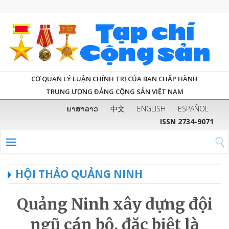
CƠ QUAN LÝ LUẬN CHÍNH TRỊ CỦA BAN CHẤP HÀNH
TRUNG ƯƠNG ĐẢNG CỘNG SẢN VIỆT NAM
ພາສາລາວ
中文
ENGLISH
ESPAÑOL
ISSN 2734-9071
HỘI THẢO QUẢNG NINH
Quảng Ninh xây dựng đội
ngũ cán bộ, đặc biệt là