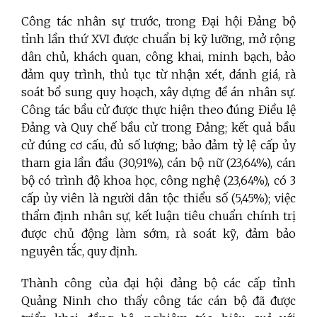
Công tác nhân sự trước, trong Đại hội Đảng bộ
tỉnh
lần thứ XVI
được chuẩn bị kỹ lưỡng, mở rộng
dân chủ, khách quan, công khai, minh bạch, bảo
đảm quy trình, thủ tục từ nhận xét, đánh giá, rà
soát bổ sung quy hoạch, xây dựng đề án nhân sự.
Công tác bầu cử được thực hiện theo đúng Điều lệ
Đảng và Quy chế bầu cử trong Đảng; kết quả bầu
cử đúng cơ cấu, đủ số lượng; bảo đảm tỷ lệ cấp ủy
tham gia lần đầu (30,91%), cán bộ nữ (23,64%), cán
bộ có trình độ khoa học, công nghệ (23,64%), có 3
cấp ủy viên là người dân tộc thiểu số (5,45%)
;
việc
thẩm định nhân sự, kết luận tiêu chuẩn chính trị
được chủ động làm sớm, rà soát kỹ, đảm bảo
nguyên tắc, quy định
.
Thành công của đại hội đảng bộ các cấp tỉnh
Quảng Ninh cho thấy
công tác cán bộ đã được