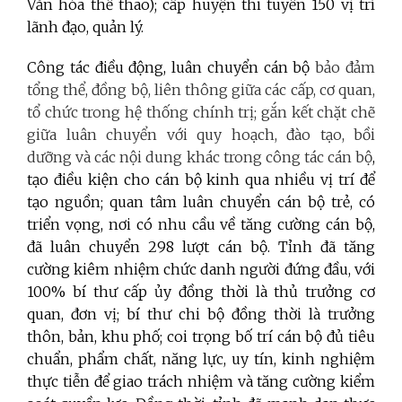
Văn hóa thể thao); cấp huyện thi tuyển 150 vị trí
lãnh đạo, quản lý.
Công tác điều động, luân chuyển cán bộ
bảo đảm
tổng thể, đồng bộ, liên thông giữa các cấp, cơ quan,
tổ chức trong hệ thống chính trị; gắn kết chặt chẽ
giữa luân chuyển với quy hoạch, đào tạo, bồi
dưỡng và các nội dung khác trong công tác cán bộ
,
tạo điều kiện cho cán bộ kinh qua nhiều vị trí để
tạo nguồn; quan tâm luân chuyển cán bộ trẻ, có
triển vọng, nơi có nhu cầu về tăng cường cán bộ,
đã luân chuyển 298 lượt cán bộ. Tỉnh đã tăng
cường kiêm nhiệm chức danh người đứng đầu, với
100% bí thư cấp ủy đồng thời là thủ trưởng cơ
quan, đơn vị; bí thư chi bộ đồng thời là trưởng
thôn, bản, khu phố; coi trọng bố trí cán bộ đủ tiêu
chuẩn, phẩm chất, năng lực, uy tín, kinh nghiệm
thực tiễn để giao trách nhiệm và tăng cường kiểm