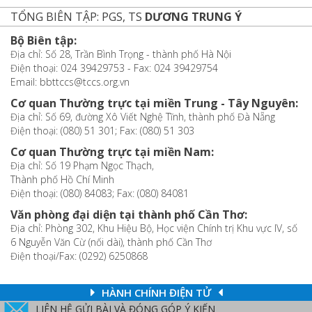
TỔNG BIÊN TẬP: PGS, TS
DƯƠNG TRUNG Ý
Bộ Biên tập:
Địa chỉ: Số 28, Trần Bình Trọng - thành phố Hà Nội
Điện thoại: 024 39429753 - Fax: 024 39429754
Email: bbttccs@tccs.org.vn
Cơ quan Thường trực tại miền Trung - Tây Nguyên:
Địa chỉ: Số 69, đường Xô Viết Nghệ Tĩnh, thành phố Đà Nẵng
Điện thoại: (080) 51 301; Fax: (080) 51 303
Cơ quan Thường trực tại miền Nam:
Địa chỉ: Số 19 Phạm Ngọc Thạch,
Thành phố Hồ Chí Minh
Điện thoại: (080) 84083; Fax: (080) 84081
Văn phòng đại diện tại thành phố Cần Thơ:
Địa chỉ: Phòng 302, Khu Hiệu Bộ, Học viện Chính trị Khu vực IV, số
6 Nguyễn Văn Cừ (nối dài), thành phố Cần Thơ
Điện thoại/Fax: (0292) 6250868
HÀNH CHÍNH ĐIỆN TỬ
LIÊN HỆ GỬI BÀI VÀ ĐÓNG GÓP Ý KIẾN