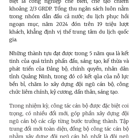
biệt là công nghiệp chế biến, chế tạo chiếm
khoảng 2/3 GRDP. Tổng thu ngân sách luôn nằm
trong nhóm dẫn đầu cả nước; du lịch phục hồi
ngoạn mục, năm 2024 đón trên 19 triệu lượt
khách, khẳng định vị thế trung tâm du lịch quốc
gia.
Những thành tựu đạt được trong 5 năm qua là kết
tinh của quá trình phấn đấu, sáng tạo, kế thừa và
phát triển của Đảng bộ, chính quyền, nhân dân
tỉnh Quảng Ninh, trong đó có kết qủa của nỗ lực
bền
bỉ,
chăm lo xây dựng đội ngũ cán bộ, công
chức liêm chính, kỷ cương, dấn thân, sáng tạo
.
Trong nhiệm kỳ, công tác cán bộ được đặc biệt coi
trọng, có nhiều đổi mới, góp phần xây dựng đội
ngũ cán bộ các cấp từng bước trưởng thành. Tập
trung đổi mới toàn diện, đồng bộ công tác cán bộ
nhằm xây dựng đội ngũ cán bộ, nhất là đội ngũ