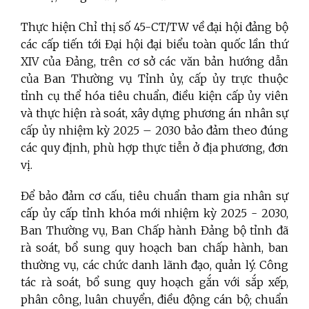
Thực hiện Chỉ thị số 45-CT/TW
về đại hội đảng bộ
các cấp tiến tới Đại hội đại biểu toàn quốc lần thứ
XIV của Đảng,
t
rên cơ sở
các văn bản hướng dẫn
của Ban Thường vụ Tỉnh ủy, cấp ủy trực thuộc
tỉnh cụ thể hóa tiêu chuẩn, điều kiện cấp ủy viên
và thực hiện
rà soát,
xây dựng phương án nhân sự
cấp ủy nhiệm kỳ 2025 – 2030 bảo đảm theo đúng
các quy định, phù hợp thực tiễn ở địa phương, đơn
vị.
Để bảo
đảm cơ cấu
, tiêu chuẩn
tham gia nhân sự
cấp ủy
cấp tỉnh
khóa mới
nhiệm kỳ 2025 - 2030
,
Ban Thường vụ,
B
an Chấp hành Đảng bộ tỉnh đã
rà soát, bổ sung quy hoạch
b
an chấp hành, ban
thường vụ, các chức danh lãnh đạo, quản lý. Công
tác rà soát, bổ sung quy hoạch gắn với sắp xếp,
phân công, luân chuyển, điều động cán bộ; chuẩn