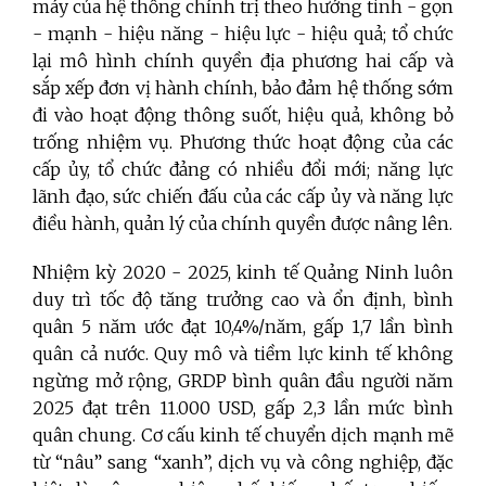
máy của hệ thống chính trị theo hướng tinh - gọn
- mạnh - hiệu năng - hiệu lực - hiệu quả; tổ chức
lại mô hình chính quyền địa phương hai cấp và
sắp xếp đơn vị hành chính, bảo đảm hệ thống sớm
đi vào hoạt động thông suốt, hiệu quả, không bỏ
trống nhiệm vụ. Phương thức hoạt động của các
cấp ủy, tổ chức đảng có nhiều đổi mới; năng lực
lãnh đạo, sức chiến đấu của các cấp ủy và năng lực
điều hành, quản lý của chính quyền được nâng lên.
Nhiệm kỳ 2020 - 2025, kinh tế Quảng Ninh luôn
duy trì tốc độ tăng trưởng cao và ổn định, bình
quân 5 năm ước đạt 10,4%/năm, gấp 1,7 lần bình
quân cả nước. Quy mô và tiềm lực kinh tế không
ngừng mở rộng, GRDP bình quân đầu người năm
2025 đạt trên 11.000 USD, gấp 2,3 lần mức bình
quân chung. Cơ cấu kinh tế chuyển dịch mạnh mẽ
từ “nâu” sang “xanh”, dịch vụ và công nghiệp, đặc