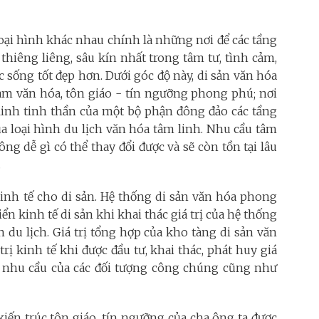
loại hình khác nhau chính là những nơi để các tầng
thiêng liêng, sâu kín nhất trong tâm tư, tình cảm,
ống tốt đẹp hơn. Dưới góc độ này, di sản văn hóa
hàm văn hóa, tôn giáo - tín ngưỡng phong phú; nơi
 linh tinh thần của một bộ phận đông đảo các tầng
a loại hình du lịch văn hóa tâm linh. Nhu cầu tâm
ng dễ gì có thể thay đổi được và sẽ còn tồn tại lâu
.
ị kinh tế cho di sản. Hệ thống di sản văn hóa phong
n kinh tế di sản khi khai thác giá trị của hệ thống
n du lịch. Giá trị tổng hợp của kho tàng di sản văn
rị kinh tế khi được đầu tư, khai thác, phát huy giá
ác nhu cầu của các đối tượng công chúng cũng như
iến trúc tôn giáo, tín ngưỡng của cha ông ta được