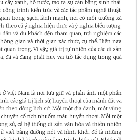
u cây xanh, hồ nước, tạo ra sự cân bằng sinh thái.
 công trình kiến trúc và các tác phẩm nghệ thuật.
 gian trong sạch, lành mạnh, nơi có môi trường xã
ạch theo cả ý nghĩa hiện thực và ý nghĩa biểu tượng;
ời dân và du khách đến tham quan, trải nghiệm các
hông gian và thời gian xác thực, cụ thể. Hiện nay,
 quan trọng. Vì vậy, giá trị tự nhiên của các di sản
a, đã và đang phát huy vai trò tác dụng trong quá
ới ở Việt Nam là nơi lưu giữ và phản ánh một phần
tinh các giá trị lịch sử, huyền thoại của mảnh đất và
riển theo dòng lịch sử. Mỗi một địa danh, một vùng
u chuyện cổ tích nhuốm màu huyền thoại. Mỗi một
ang sử, cả hệ thống di sản văn hóa và thiên nhiên
 sử viết bằng đường nét và hình khối, đó là những
t, hình hài của các công trình, hiện vật. Nhiều di