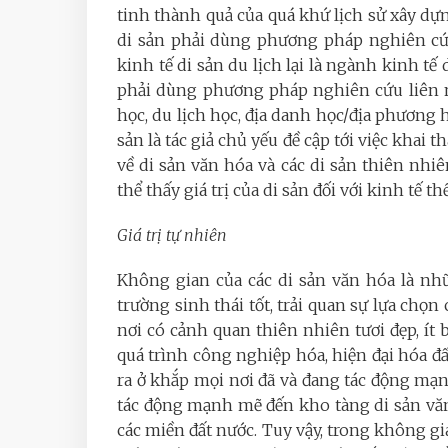
tinh thành quả của quá khứ lịch sử xây dựn
di sản phải dùng phương pháp nghiên cứu 
kinh tế di sản du lịch lại là ngành kinh tế
phải dùng phương pháp nghiên cứu liên n
học, du lịch học, địa danh học/địa phương h
sản là tác giả chủ yếu đề cập tới việc khai t
về di sản văn hóa và các di sản thiên nhiê
thể thấy giá trị của di sản đối với kinh tế 
Giá trị tự nhiên
Không gian của các di sản văn hóa là nh
trường sinh thái tốt, trải quan sự lựa chọn 
nơi có cảnh quan thiên nhiên tươi đẹp, ít b
quá trình công nghiệp hóa, hiện đại hóa đ
ra ở khắp mọi nơi đã và đang tác động m
tác động mạnh mẽ đến kho tàng di sản văn 
các miền đất nước. Tuy vậy, trong không gia