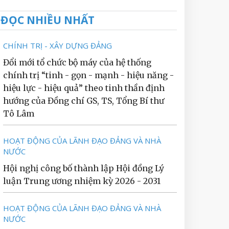
ĐỌC NHIỀU NHẤT
CHÍNH TRỊ - XÂY DỰNG ĐẢNG
Đổi mới tổ chức bộ máy của hệ thống
chính trị “tinh - gọn - mạnh - hiệu năng -
hiệu lực - hiệu quả” theo tinh thần định
hướng của Đồng chí GS, TS, Tổng Bí thư
Tô Lâm
HOẠT ĐỘNG CỦA LÃNH ĐẠO ĐẢNG VÀ NHÀ
NƯỚC
Hội nghị công bố thành lập Hội đồng Lý
luận Trung ương nhiệm kỳ 2026 - 2031
HOẠT ĐỘNG CỦA LÃNH ĐẠO ĐẢNG VÀ NHÀ
NƯỚC