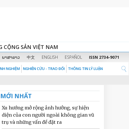
G CỘNG SẢN VIỆT NAM
ພາສາລາວ
中文
ENGLISH
ESPAÑOL
ISSN 2734-9071
KINH NGHIỆM
NGHIÊN CỨU - TRAO ĐỔI
THÔNG TIN LÝ LUẬN
MỚI NHẤT
Xu hướng mở rộng ảnh hưởng, sự hiện
diện của con người ngoài không gian vũ
trụ và những vấn đề đặt ra