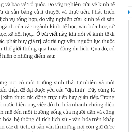
g và bảo vệ Tổ quốc. Do vậy, nghiên cứu về kinh tế
di sản bằng cả lí thuyết và thực tiễn. Phát triển
 dịch vụ tổng hợp, do vậy, nghiên cứu kinh tế di sản
gành của các ngành kinh tế học, văn hóa học, sử
ọc, xã hội học,…
Ở bài viết này,
khi nói về kinh tế di
hác, phát huy giá trị các tài nguyên, nguồn lực thuộc
n thế giới thông qua hoạt động du lịch. Qua đó, có
thể hiện ở những điểm sau:
ững nơi có môi trường sinh thái tự nhiên và môi
cẩn thận để đạt được yêu cầu “địa linh”. Đây cũng là
ị xâm thực, tác động trực tiếp hay gián tiếp. Trong
ất nước hiện nay, việc đô thị hóa nhanh chóng diễn
ạnh mẽ đến môi trường sống của người dân và cũng
hóa, hệ thống di tích lịch sử - văn hóa trên khắp
n các di tích, di sản vẫn là những nơi còn giữ được