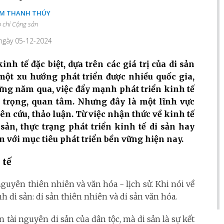
M THANH THÚY
 chí Cộng sản
 ngày 05-12-2024
inh tế đặc biệt, dựa trên các giá trị của di sản
 một xu hướng phát triển được nhiều quốc gia,
ng năm qua, việc đẩy mạnh phát triển kinh tế
ú trọng, quan tâm. Nhưng đây là một lĩnh vực
n cứu, thảo luận. Từ việc nhận thức về kinh tế
sản, thực trạng phát triển kinh tế di sản hay
n với mục tiêu phát triển bền vững hiện nay.
 tế
guyên thiên nhiên và văn hóa - lịch sử. Khi nói về
nh di sản: di sản thiên nhiên và di sản văn hóa.
n tài nguyên di sản của dân tộc, mà di sản là sự kết