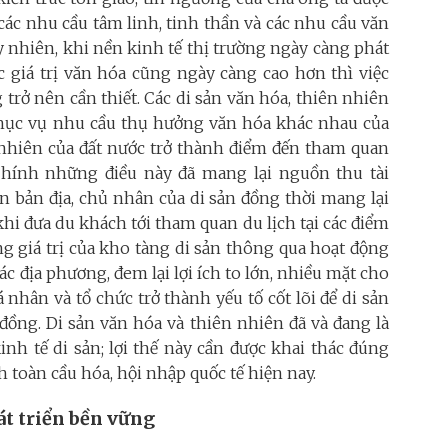
các nhu cầu tâm linh, tinh thần và các nhu cầu văn
y nhiên, khi nền kinh tế thị trường ngày càng phát
c giá trị văn hóa cũng ngày càng cao hơn thì việc
g trở nên cần thiết. Các di sản văn hóa, thiên nhiên
hục vụ nhu cầu thụ hưởng văn hóa khác nhau của
 nhiên của đất nước trở thành điểm đến tham quan
 Chính những điều này đã mang lại nguồn thu tài
n bản địa, chủ nhân của di sản đồng thời mang lại
i đưa du khách tới tham quan du lịch tại các điểm
ng giá trị của kho tàng di sản thông qua hoạt động
ác địa phương, đem lại lợi ích to lớn, nhiều mặt cho
cá nhân và tổ chức trở thành yếu tố cốt lõi để di sản
 đồng. Di sản văn hóa và thiên nhiên đã và đang là
inh tế di sản; lợi thế này cần được khai thác đúng
h toàn cầu hóa, hội nhập quốc tế hiện nay.
át triển bền vững