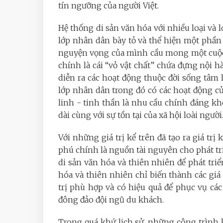
tín ngưỡng của người Việt.
Hệ thống di sản văn hóa với nhiều loại và 
lớp nhân dân bày tỏ và thể hiện một phần 
nguyện vọng của mình cầu mong một cuộc s
chính là cái “vỏ vật chất” chứa đựng nội 
diễn ra các hoạt động thuộc đời sống tâm
lớp nhân dân trong đó có các hoạt động củ
linh - tinh thần là nhu cầu chính đáng khô
dài cùng với sự tồn tại của xã hội loài người
Với những giá trị kể trên đã tạo ra giá tr
phú chính là nguồn tài nguyên cho phát triể
di sản văn hóa và thiên nhiên để phát triể
hóa và thiên nhiên chỉ biến thành các giá t
trị phù hợp và có hiệu quả để phục vụ c
đông đảo đội ngũ du khách.
Trong quá khứ lịch sử, những công trình k