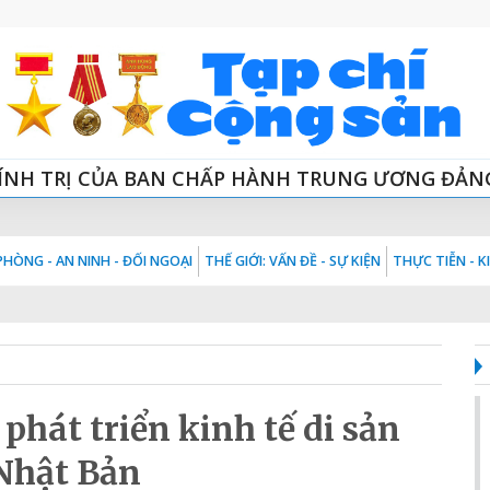
ÍNH TRỊ CỦA BAN CHẤP HÀNH TRUNG ƯƠNG ĐẢN
HÒNG - AN NINH - ĐỐI NGOẠI
THẾ GIỚI: VẤN ĐỀ - SỰ KIỆN
THỰC TIỄN - 
 phát triển kinh tế di sản
Nhật Bản