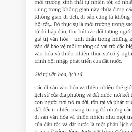
môi trường sinh thái tự nhiên tốt, có nhiề
Cũng trong không gian này, chứa đựng các
Không gian di tích, di sản cũng là không
hội tốt,... Đó thực sự là môi trường trong s
từ đó hấp dẫn, thu hút các đối tượng ngư
giá trị văn hóa - tinh thần trong những k
vấn đề bảo vệ môi trường có vai trò đặc biệt
văn hóa và thiên nhiên thực sự có ý nghĩ
trình hội nhập, phát triển của đất nước.
Giá trị văn hóa, lịch sử
Các di sản văn hóa và thiên nhiên thế gi
lịch sử của địa phương và đất nước; nơi kết 
con người nơi nó ra đời, tồn tại và phát t
đất đều ít nhiều mang trong đó những câ
di sản văn hóa và thiên nhiên như một tr
của dân tộc và đất nước là một phần lịch
trang sử sống động được viết bằng đường né