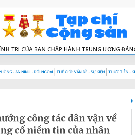
ÍNH TRỊ CỦA BAN CHẤP HÀNH TRUNG ƯƠNG ĐẢN
HÒNG - AN NINH - ĐỐI NGOẠI
THẾ GIỚI: VẤN ĐỀ - SỰ KIỆN
THỰC TIỄN - 
hướng công tác dân vận về
ủng cố niềm tin của nhân