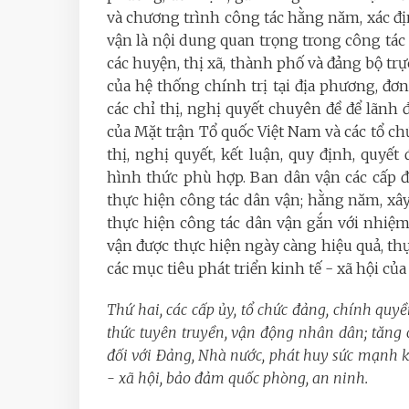
và chương trình công tác hằng năm, xác đị
vận là nội dung quan trọng trong công tác
các huyện, thị xã, thành phố và đảng bộ tr
của hệ thống chính trị tại địa phương, đơ
các chỉ thị, nghị quyết chuyên đề để lãnh 
của Mặt trận Tổ quốc Việt Nam và các tổ chức
thị, nghị quyết, kết luận, quy định, quyết
hình thức phù hợp. Ban dân vận các cấp 
thực hiện công tác dân vận; hằng năm, xây
thực hiện công tác dân vận gắn với nhiệm 
vận được thực hiện ngày càng hiệu quả, th
các mục tiêu phát triển kinh tế - xã hội của
Thứ hai, các cấp ủy, tổ chức đảng, chính qu
thức tuyên truyền, vận động nhân dân; tăng
đối với Đảng, Nhà nước, phát huy sức mạnh kh
- xã hội, bảo đảm quốc phòng, an ninh.