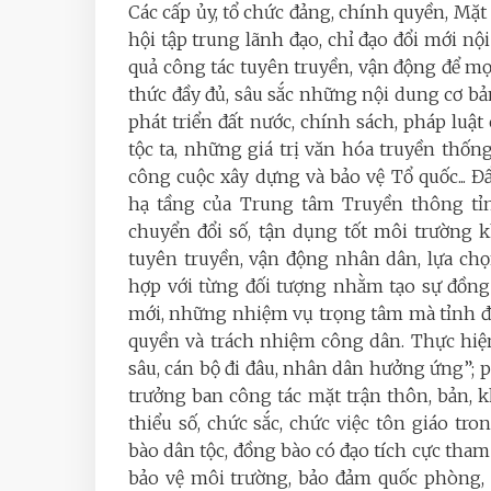
Các cấp ủy, tổ chức đảng, chính quyền, Mặt 
hội tập trung lãnh đạo, chỉ đạo đổi mới n
quả công tác tuyên truyền, vận động để m
thức đầy đủ, sâu sắc những nội dung cơ bả
phát triển đất nước, chính sách, pháp luậ
tộc ta, những giá trị văn hóa truyền thốn
công cuộc xây dựng và bảo vệ Tổ quốc... 
hạ tầng của Trung tâm Truyền thông tỉn
chuyển đổi số, tận dụng tốt môi trường 
tuyên truyền, vận động nhân dân, lựa ch
hợp với từng đối tượng nhằm tạo sự đồng 
mới, những nhiệm vụ trọng tâm mà tỉnh đa
quyền và trách nhiệm công dân. Thực hiệ
sâu, cán bộ đi đâu, nhân dân hưởng ứng”; ph
trưởng ban công tác mặt trận thôn, bản, 
thiểu số, chức sắc, chức việc tôn giáo tr
bào dân tộc, đồng bào có đạo tích cực tham 
bảo vệ môi trường, bảo đảm quốc phòng, 