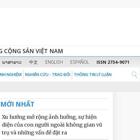
G CỘNG SẢN VIỆT NAM
ພາສາລາວ
中文
ENGLISH
ESPAÑOL
ISSN 2734-9071
KINH NGHIỆM
NGHIÊN CỨU - TRAO ĐỔI
THÔNG TIN LÝ LUẬN
MỚI NHẤT
Xu hướng mở rộng ảnh hưởng, sự hiện
diện của con người ngoài không gian vũ
trụ và những vấn đề đặt ra