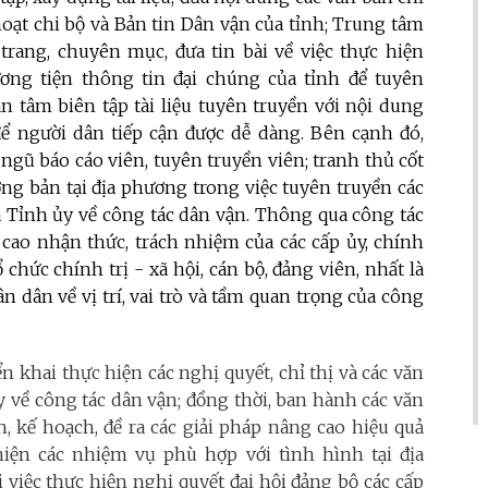
hoạt chi bộ và Bản tin Dân vận của tỉnh; Trung tâm
rang, chuyên mục, đưa tin bài về việc thực hiện
ơng tiện thông tin đại chúng của tỉnh để tuyên
n tâm biên tập tài liệu tuyên truyền với nội dung
để người dân tiếp cận được dễ dàng. Bên cạnh đó,
 ngũ báo cáo viên, tuyên truyền viên; tranh thủ cốt
ưởng bản tại địa phương trong việc tuyên truyền các
a Tỉnh ủy về công tác dân vận. Thông qua công tác
cao nhận thức, trách nhiệm của các cấp ủy, chính
chức chính trị - xã hội, cán bộ, đảng viên, nhất là
 dân về vị trí, vai trò và tầm quan trọng của công
n khai thực hiện các nghị quyết, chỉ thị và các văn
 về công tác dân vận; đồng thời, ban hành các văn
, kế hoạch, đề ra các giải pháp nâng cao hiệu quả
hiện các nhiệm vụ phù hợp với tình hình tại địa
i việc thực hiện nghị quyết đại hội đảng bộ các cấp