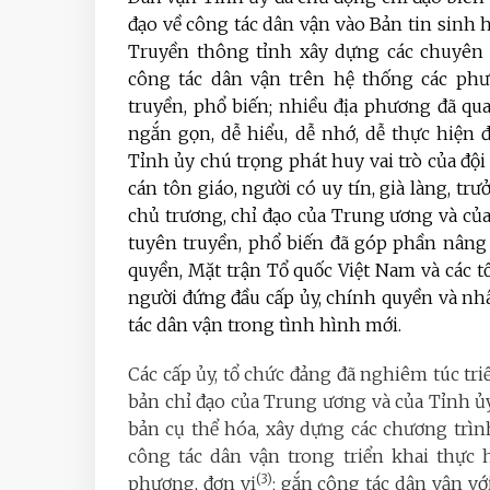
đạo về công tác dân vận vào Bản tin sinh 
Truyền thông tỉnh xây dựng các chuyên t
công tác dân vận trên hệ thống các phư
truyền, phổ biến; nhiều địa phương đã qua
ngắn gọn, dễ hiểu, dễ nhớ, dễ thực hiện 
Tỉnh ủy chú trọng phát huy vai trò của đội
cán tôn giáo, người có uy tín, già làng, tr
chủ trương, chỉ đạo của Trung ương và củ
tuyên truyền, phổ biến đã góp phần nâng 
quyền, Mặt trận Tổ quốc Việt Nam và các tổ 
người đứng đầu cấp ủy, chính quyền và nhân
tác dân vận trong tình hình mới.
Các cấp ủy, tổ chức đảng đã nghiêm túc triể
bản chỉ đạo của Trung ương và của Tỉnh ủy
bản cụ thể hóa, xây dựng các chương trình
công tác dân vận trong triển khai thực 
(3)
phương, đơn vị
; gắn công tác dân vận vớ