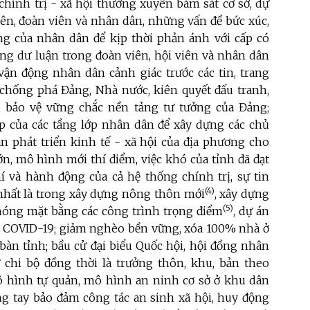
chính trị - xã hội thường xuyên bám sát cơ sở, dự
iên, đoàn viên và nhân dân, những vấn đề bức xúc,
g của nhân dân để kịp thời phản ánh với cấp có
ng dư luận trong đoàn viên, hội viên và nhân dân
ận động nhân dân cảnh giác trước các tin, trang
 chống phá Đảng, Nhà nước, kiên quyết đấu tranh,
ực, bảo vệ vững chắc nền tảng tư tưởng của Đảng;
p của các tầng lớp nhân dân để xây dựng các chủ
án phát triển kinh tế - xã hội của địa phương cho
ớn, mô hình mới thí điểm, việc khó của tỉnh đã đạt
 và hành động của cả hệ thống chính trị, sự tin
(4)
nhất là trong xây dựng nông thôn mới
, xây dựng
(5)
hóng mặt bằng các công trình trọng điểm
, dự án
h COVID-19; giảm nghèo bền vững, xóa 100% nhà ở
 bàn tỉnh; bầu cử đại biểu Quốc hội, hội đồng nhân
ư chi bộ đồng thời là trưởng thôn, khu, bản theo
 hình tự quản, mô hình an ninh cơ sở ở khu dân
ung tay bảo đảm công tác an sinh xã hội, huy động