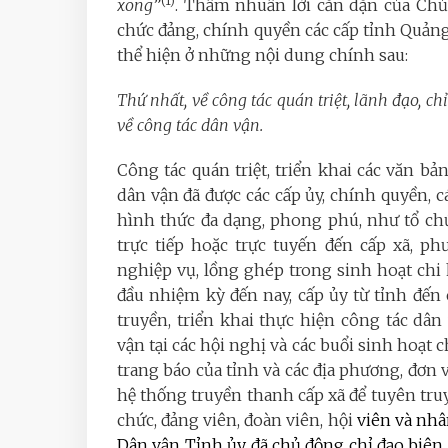
(1)
xong
”
. Thấm nhuần lời căn dặn của Chủ
chức đảng, chính quyền các cấp tỉnh Quảng 
thể hiện ở những nội dung chính sau:
Thứ nhất, về công tác quán triệt, lãnh đạo, c
về công tác dân vận.
Công tác quán triệt, triển khai các văn b
dân vận đã được các cấp ủy, chính quyền, 
hình thức đa dạng, phong phú, như tổ chứ
trực tiếp hoặc trực tuyến đến cấp xã, ph
nghiệp vụ, lồng ghép trong sinh hoạt chi h
đầu nhiệm kỳ đến nay, cấp ủy từ tỉnh đến 
truyền, triển khai thực hiện công tác dâ
vận tại các hội nghị và các buổi sinh hoạt c
trang báo của tỉnh và các địa phương, đơn 
hệ thống truyền thanh cấp xã để tuyên tru
chức, đảng viên, đoàn viên, hội
viên và nhâ
Dân vận Tỉnh ủy đã chủ động chỉ đạo biên t