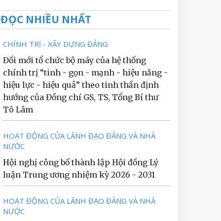
ĐỌC NHIỀU NHẤT
CHÍNH TRỊ - XÂY DỰNG ĐẢNG
Đổi mới tổ chức bộ máy của hệ thống
chính trị “tinh - gọn - mạnh - hiệu năng -
hiệu lực - hiệu quả” theo tinh thần định
hướng của Đồng chí GS, TS, Tổng Bí thư
Tô Lâm
HOẠT ĐỘNG CỦA LÃNH ĐẠO ĐẢNG VÀ NHÀ
NƯỚC
Hội nghị công bố thành lập Hội đồng Lý
luận Trung ương nhiệm kỳ 2026 - 2031
HOẠT ĐỘNG CỦA LÃNH ĐẠO ĐẢNG VÀ NHÀ
NƯỚC