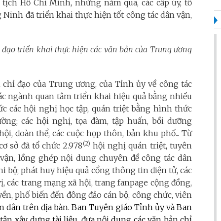
 tịch Hồ Chí Minh, những năm qua, các cấp ủy, tổ
Ninh đã triển khai thực hiện tốt công tác dân vận,
hỉ đạo triển khai thực hiện các văn bản của Trung ương
ản chỉ đạo của Trung ương, của Tỉnh ủy về công tác
các ngành quan tâm triển khai hiệu quả bằng nhiều
c các hội nghị học tập, quán triệt bằng hình thức
ường; các hội nghị, tọa đàm, tập huấn, bồi dưỡng
ội, đoàn thể, các cuộc họp thôn, bản khu phố... Từ
(2)
cơ sở đã tổ chức 2.978
hội nghị quán triệt, tuyên
n vận, lồng ghép nội dung chuyên đề công tác dân
hi bộ; phát huy hiệu quả cổng thông tin điện tử, các
vị, các trang mạng xã hội, trang fanpage cộng đồng,
yền, phố biến đến đông đảo cán bộ, công chức, viên
n dân trên địa bàn. Ban Tuyên giáo Tỉnh ủy và Ban
ập, xây dựng tài liệu, đưa nội dung các văn bản chỉ