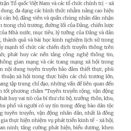
trận Tổ quốc Việt Nam và các tổ chức chính trị - xã
ội dung, đa dạng các hình thức nhằm nâng cao hiệu
ọi cán bộ, đảng viên và quần chúng nhân dân nhận
n trong chủ trương, đường lối của Đảng, chiến lược
t của Nhà nước, mục tiêu, lý tưởng của Đảng và dân
g, thành quả và bài học kinh nghiệm lịch sử trong
Đẩy mạnh tổ chức các chiến dịch truyền thông trên
h; phát huy các nền tảng công nghệ thông tin,
không gian mạng và các trang mạng xã hội trong
ọn nội dung tuyên truyền bảo đảm thiết thực, phù
thuận xã hội trong thực hiện các chủ trương lớn,
ng tập trung chỉ đạo, những vấn đề liên quan đến
n tốt phương châm “Tuyên truyền rộng, vận động
át huy vai trò của bí thư chi bộ, trưởng thôn, khu,
khu phố và người có uy tín trong đồng bào dân tộc
ong tuyên truyền, vận động nhân dân, nhất là đồng
gia thực hiện nhiệm vụ phát triển kinh tế - xã hội,
an ninh; tăng cường phát hiện, biểu dương, khen