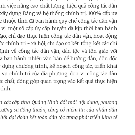
nh việc nâng cao chất lượng, hiệu quả công tác dân
 xây dựng Đảng và hệ thống chính trị. 100% cấp ủy
ực thuộc tỉnh đã ban hành quy chế công tác dân vận
n vị; một số cấp ủy cấp huyện đã kịp thời ban hành
đạo, chỉ đạo thực hiện công tác dân vận, hoạt động
 chính trị - xã hội; chỉ đạo sơ kết, tổng kết các chỉ
 định về công tác dân vận, dân tộc và tôn giáo với
đã ban hành nhiều văn bản để hướng dẫn, đôn đốc
 dựng chương trình, kế hoạch công tác, triển khai
vụ chính trị của địa phương, đơn vị; công tác dân
ực chất, đóng góp quan trọng vào kết quả thực hiện
 tỉnh.
yền các cấp tỉnh Quảng Ninh đổi mới nội dung, phương
 cường sự đồng thuận, củng cố niềm tin của nhân dân
ối đại đoàn kết toàn dân tộc trong phát triển kinh tế