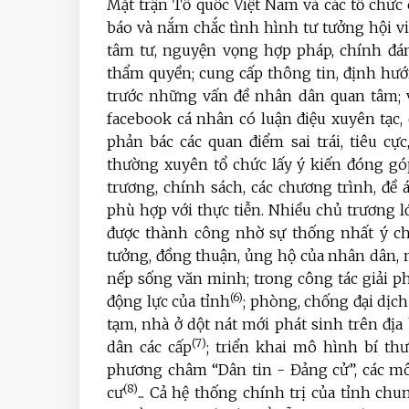
Mặt trận Tổ quốc Việt Nam và các tổ chức 
báo và nắm chắc tình hình tư tưởng hội v
tâm tư, nguyện vọng hợp pháp, chính đán
thẩm quyền; cung cấp thông tin, định hướ
trước những vấn đề nhân dân quan tâm; v
facebook cá nhân có luận điệu xuyên tạc,
phản bác các quan điểm sai trái, tiêu c
thường xuyên tổ chức lấy ý kiến đóng gó
trương, chính sách, các chương trình, đề 
phù hợp với thực tiễn. Nhiều chủ trương l
được thành công nhờ sự thống nhất ý chí
tưởng, đồng thuận, ủng hộ của nhân dân, 
nếp sống văn minh; trong công tác giải p
(6)
động lực của tỉnh
; phòng, chống đại dịc
tạm, nhà ở dột nát mới phát sinh trên địa
(7)
dân các cấp
; triển khai mô hình bí th
phương châm “Dân tin - Đảng cử”, các mô
(8)
cư
... Cả hệ thống chính trị của tỉnh ch