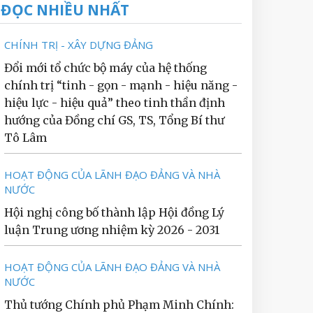
ĐỌC NHIỀU NHẤT
CHÍNH TRỊ - XÂY DỰNG ĐẢNG
Đổi mới tổ chức bộ máy của hệ thống
chính trị “tinh - gọn - mạnh - hiệu năng -
hiệu lực - hiệu quả” theo tinh thần định
hướng của Đồng chí GS, TS, Tổng Bí thư
Tô Lâm
HOẠT ĐỘNG CỦA LÃNH ĐẠO ĐẢNG VÀ NHÀ
NƯỚC
Hội nghị công bố thành lập Hội đồng Lý
luận Trung ương nhiệm kỳ 2026 - 2031
HOẠT ĐỘNG CỦA LÃNH ĐẠO ĐẢNG VÀ NHÀ
NƯỚC
Thủ tướng Chính phủ Phạm Minh Chính: