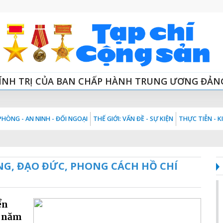
ÍNH TRỊ CỦA BAN CHẤP HÀNH TRUNG ƯƠNG ĐẢN
HÒNG - AN NINH - ĐỐI NGOẠI
THẾ GIỚI: VẤN ĐỀ - SỰ KIỆN
THỰC TIỄN - 
NG, ĐẠO ĐỨC, PHONG CÁCH HỒ CHÍ
ển
n năm