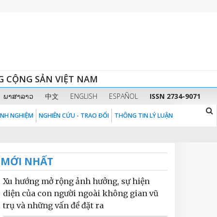
G CỘNG SẢN VIỆT NAM
ພາສາລາວ
中文
ENGLISH
ESPAÑOL
ISSN 2734-9071
KINH NGHIỆM
NGHIÊN CỨU - TRAO ĐỔI
THÔNG TIN LÝ LUẬN
MỚI NHẤT
Xu hướng mở rộng ảnh hưởng, sự hiện
diện của con người ngoài không gian vũ
trụ và những vấn đề đặt ra