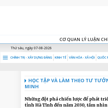
CƠ QUAN LÝ LUẬN CH
Thứ sáu, ngày 07-08-2026
CHÍNH TRỊ - XÂY DỰNG ĐẢNG
KINH TẾ
VĂN HÓA - XÃ HỘI
QUỐC P
HỌC TẬP VÀ LÀM THEO TƯ TƯỞ
MINH
Những đột phá chiến lược để phát tri
tỉnh Hà Tĩnh đến năm 2030, tầm nhì