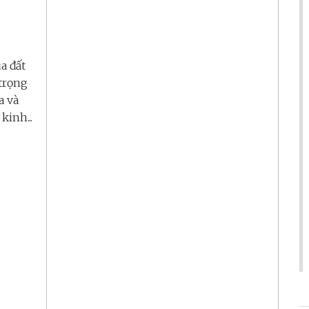
a đất
 trọng
a và
kinh...