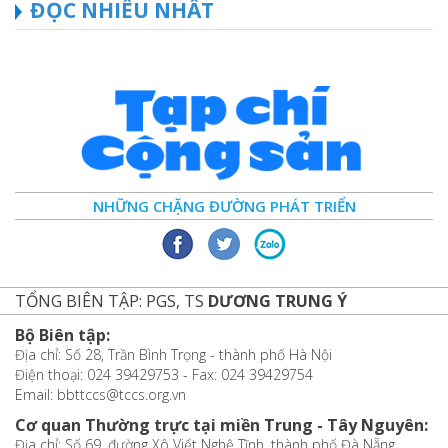
ĐỌC NHIỀU NHẤT
NHỮNG CHẶNG ĐƯỜNG PHÁT TRIỂN
TỔNG BIÊN TẬP: PGS, TS
DƯƠNG TRUNG Ý
Bộ Biên tập:
Địa chỉ: Số 28, Trần Bình Trọng - thành phố Hà Nội
Điện thoại: 024 39429753 - Fax: 024 39429754
Email: bbttccs@tccs.org.vn
Cơ quan Thường trực tại miền Trung - Tây Nguyên:
Địa chỉ: Số 69, đường Xô Viết Nghệ Tĩnh, thành phố Đà Nẵng