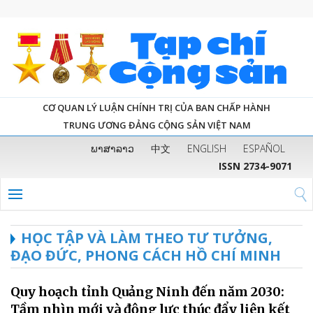
CƠ QUAN LÝ LUẬN CHÍNH TRỊ CỦA BAN CHẤP HÀNH
TRUNG ƯƠNG ĐẢNG CỘNG SẢN VIỆT NAM
ພາສາລາວ
中文
ENGLISH
ESPAÑOL
ISSN 2734-9071
HỌC TẬP VÀ LÀM THEO TƯ TƯỞNG,
ĐẠO ĐỨC, PHONG CÁCH HỒ CHÍ MINH
Quy hoạch tỉnh Quảng Ninh đến năm 2030:
Tầm nhìn mới và động lực thúc đẩy liên kết