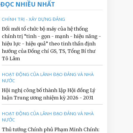
ĐỌC NHIỀU NHẤT
CHÍNH TRỊ - XÂY DỰNG ĐẢNG
Đổi mới tổ chức bộ máy của hệ thống
chính trị “tinh - gọn - mạnh - hiệu năng -
hiệu lực - hiệu quả” theo tinh thần định
hướng của Đồng chí GS, TS, Tổng Bí thư
Tô Lâm
HOẠT ĐỘNG CỦA LÃNH ĐẠO ĐẢNG VÀ NHÀ
NƯỚC
Hội nghị công bố thành lập Hội đồng Lý
luận Trung ương nhiệm kỳ 2026 - 2031
HOẠT ĐỘNG CỦA LÃNH ĐẠO ĐẢNG VÀ NHÀ
NƯỚC
Thủ tướng Chính phủ Phạm Minh Chính: