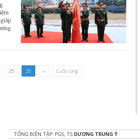
ng
niệm
 giáp
hương
25
26
»
Cuối cùng
TỔNG BIÊN TẬP: PGS, TS
DƯƠNG TRUNG Ý