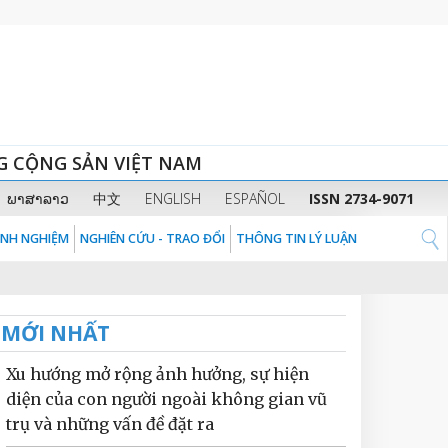
G CỘNG SẢN VIỆT NAM
ພາສາລາວ
中文
ENGLISH
ESPAÑOL
ISSN 2734-9071
KINH NGHIỆM
NGHIÊN CỨU - TRAO ĐỔI
THÔNG TIN LÝ LUẬN
MỚI NHẤT
Xu hướng mở rộng ảnh hưởng, sự hiện
diện của con người ngoài không gian vũ
trụ và những vấn đề đặt ra