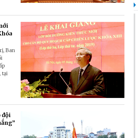
mới
 Khóa
rị, Ban
ồi
ấp
 tại
 đội
thắng”