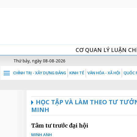
CƠ QUAN LÝ LUẬN CH
Thứ bảy, ngày 08-08-2026
CHÍNH TRỊ - XÂY DỰNG ĐẢNG
KINH TẾ
VĂN HÓA - XÃ HỘI
QUỐC P
HỌC TẬP VÀ LÀM THEO TƯ TƯỞ
MINH
Tâm tư trước đại hội
MINH ANH