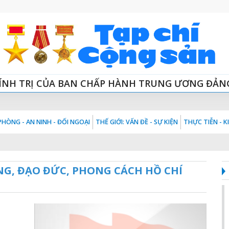
ÍNH TRỊ CỦA BAN CHẤP HÀNH TRUNG ƯƠNG ĐẢN
HÒNG - AN NINH - ĐỐI NGOẠI
THẾ GIỚI: VẤN ĐỀ - SỰ KIỆN
THỰC TIỄN - 
NG, ĐẠO ĐỨC, PHONG CÁCH HỒ CHÍ