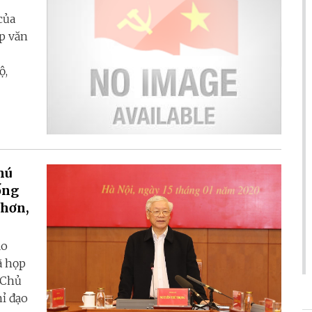
của
ẹp văn
ộ,
hú
ống
 hơn,
ạo
ã họp
, Chủ
ỉ đạo