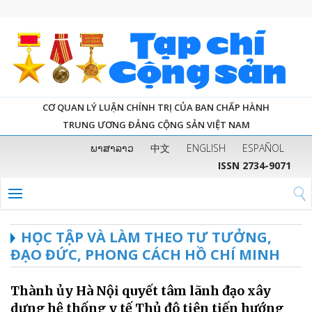
CƠ QUAN LÝ LUẬN CHÍNH TRỊ CỦA BAN CHẤP HÀNH
TRUNG ƯƠNG ĐẢNG CỘNG SẢN VIỆT NAM
ພາສາລາວ
中文
ENGLISH
ESPAÑOL
ISSN 2734-9071
HỌC TẬP VÀ LÀM THEO TƯ TƯỞNG,
ĐẠO ĐỨC, PHONG CÁCH HỒ CHÍ MINH
Thành ủy Hà Nội quyết tâm lãnh đạo xây
dựng hệ thống y tế Thủ đô tiên tiến hướng