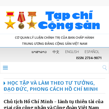
CƠ QUAN LÝ LUẬN CHÍNH TRỊ CỦA BAN CHẤP HÀNH
TRUNG ƯƠNG ĐẢNG CỘNG SẢN VIỆT NAM
ພາສາລາວ
中文
ENGLISH
ESPAÑOL
ISSN 2734-9071
HỌC TẬP VÀ LÀM THEO TƯ TƯỞNG,
ĐẠO ĐỨC, PHONG CÁCH HỒ CHÍ MINH
Chủ tịch Hồ Chí Minh - lãnh tụ thiên tài của
giai cấp công nhân và Công đoàn Việt Nam