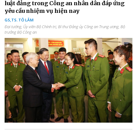
luật đảng trong Công an nhân dân đáp ứng
yêu cầu nhiệm vụ hiện nay
GS,TS. TÔ LÂM
Đại tướng, Ủy viên Bộ Chính trị, Bí thư Đảng ủy Công an Trung ương, Bộ
trưởng Bộ Công an