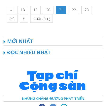
‹‹
18
19
20
21
22
23
24
»
Cuối cùng
MỚI NHẤT
ĐỌC NHIỀU NHẤT
NHỮNG CHẶNG ĐƯỜNG PHÁT TRIỂN