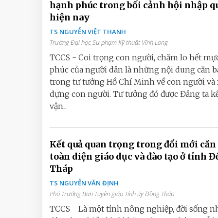
hạnh phúc trong bối cảnh hội nhập qu
hiện nay
TS NGUYỄN VIỆT THANH
Trường Đại học Sư phạm Kỹ thuật Vĩnh Long
TCCS - Coi trọng con người, chăm lo hết mự
phúc của người dân là những nội dung căn 
trong tư tưởng Hồ Chí Minh về con người và 
dựng con người. Tư tưởng đó được Đảng ta kế
vận...
Kết quả quan trọng trong đổi mới căn
toàn diện giáo dục và đào tạo ở tỉnh 
Tháp
TS NGUYỄN VĂN ĐỊNH
Phó Trưởng Ban Tuyên giáo Tỉnh ủy Đồng Tháp
TCCS - Là một tỉnh nông nghiệp, đời sống n