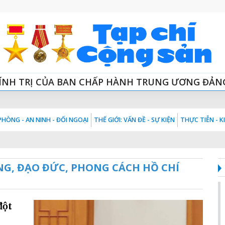
ÍNH TRỊ CỦA BAN CHẤP HÀNH TRUNG ƯƠNG ĐẢN
HÒNG - AN NINH - ĐỐI NGOẠI
THẾ GIỚI: VẤN ĐỀ - SỰ KIỆN
THỰC TIỄN - 
NG, ĐẠO ĐỨC, PHONG CÁCH HỒ CHÍ
đột