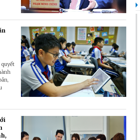
ăn
 quyết
 hành
bản,
u
ới
n
nh,