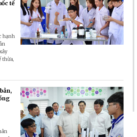
ốc tế
c hạnh
bản
xây
 thừa,
 bản,
Đồng
hân