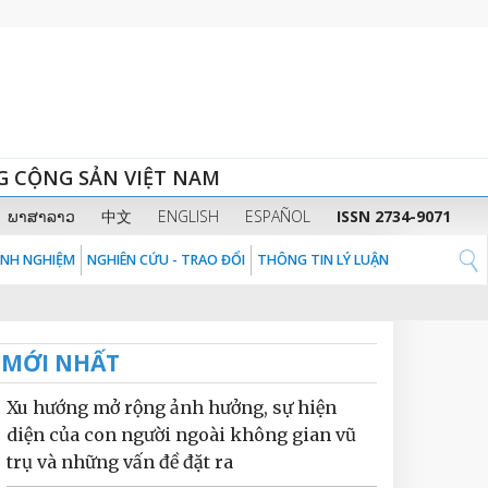
G CỘNG SẢN VIỆT NAM
ພາສາລາວ
中文
ENGLISH
ESPAÑOL
ISSN 2734-9071
KINH NGHIỆM
NGHIÊN CỨU - TRAO ĐỔI
THÔNG TIN LÝ LUẬN
MỚI NHẤT
Xu hướng mở rộng ảnh hưởng, sự hiện
diện của con người ngoài không gian vũ
trụ và những vấn đề đặt ra