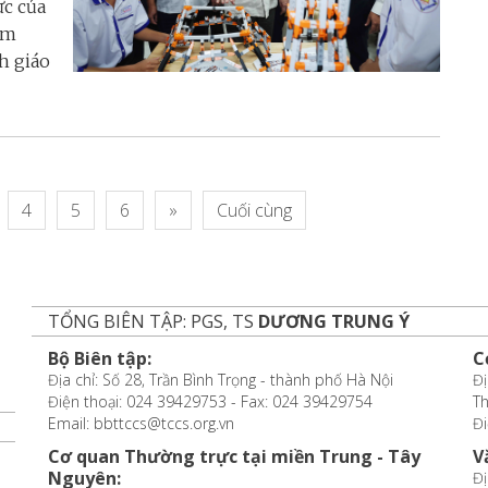
ực của
ăm
h giáo
4
5
6
»
Cuối cùng
TỔNG BIÊN TẬP: PGS, TS
DƯƠNG TRUNG Ý
Bộ Biên tập:
C
Địa chỉ: Số 28, Trần Bình Trọng - thành phố Hà Nội
Đị
Điện thoại: 024 39429753 - Fax: 024 39429754
T
Email: bbttccs@tccs.org.vn
Đi
Cơ quan Thường trực tại miền Trung - Tây
V
Nguyên:
Đị