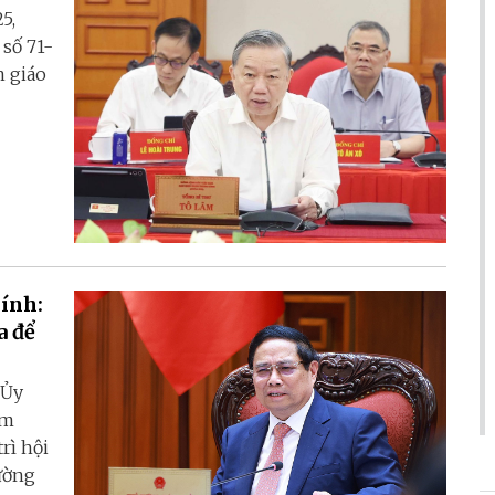
5,
số 71-
n giáo
ính:
a để
 Ủy
ạm
rì hội
ường