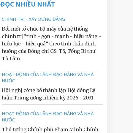
ĐỌC NHIỀU NHẤT
CHÍNH TRỊ - XÂY DỰNG ĐẢNG
Đổi mới tổ chức bộ máy của hệ thống
chính trị “tinh - gọn - mạnh - hiệu năng -
hiệu lực - hiệu quả” theo tinh thần định
hướng của Đồng chí GS, TS, Tổng Bí thư
Tô Lâm
HOẠT ĐỘNG CỦA LÃNH ĐẠO ĐẢNG VÀ NHÀ
NƯỚC
Hội nghị công bố thành lập Hội đồng Lý
luận Trung ương nhiệm kỳ 2026 - 2031
HOẠT ĐỘNG CỦA LÃNH ĐẠO ĐẢNG VÀ NHÀ
NƯỚC
Thủ tướng Chính phủ Phạm Minh Chính: