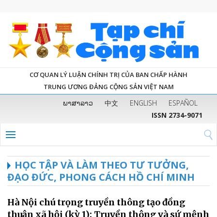
CƠ QUAN LÝ LUẬN CHÍNH TRỊ CỦA BAN CHẤP HÀNH
TRUNG ƯƠNG ĐẢNG CỘNG SẢN VIỆT NAM
ພາສາລາວ
中文
ENGLISH
ESPAÑOL
ISSN 2734-9071
HỌC TẬP VÀ LÀM THEO TƯ TƯỞNG,
ĐẠO ĐỨC, PHONG CÁCH HỒ CHÍ MINH
Hà Nội chú trọng truyền thông tạo đồng
thuận xã hội (kỳ 1): Truyền thông và sứ mệnh